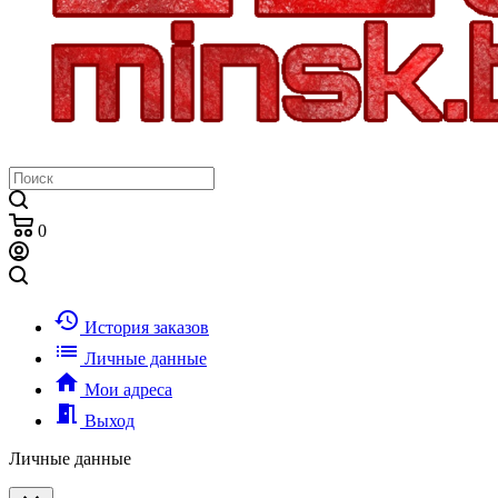
0
history
История заказов
list
Личные данные
home
Мои адреса
meeting_room
Выход
Личные данные