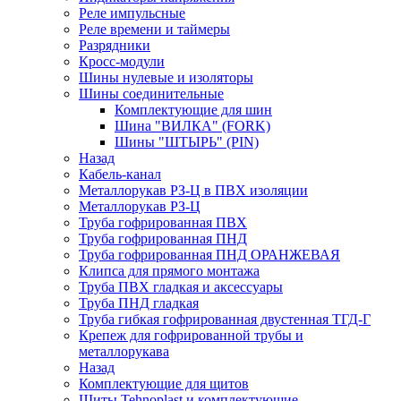
Реле импульсные
Реле времени и таймеры
Разрядники
Кросс-модули
Шины нулевые и изоляторы
Шины соединительные
Комплектующие для шин
Шина "ВИЛКА" (FORK)
Шины "ШТЫРЬ" (PIN)
Назад
Кабель-канал
Металлорукав РЗ-Ц в ПВХ изоляции
Металлорукав РЗ-Ц
Труба гофрированная ПВХ
Труба гофрированная ПНД
Труба гофрированная ПНД ОРАНЖЕВАЯ
Клипса для прямого монтажа
Труба ПВХ гладкая и аксессуары
Труба ПНД гладкая
Труба гибкая гофрированная двустенная ТГД-Г
Крепеж для гофрированной трубы и
металлорукава
Назад
Комплектующие для щитов
Щиты Tehnoplast и комплектующие