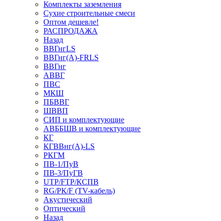
Комплекты заземления
Сухие строительные смеси
Оптом дешевле!
РАСПРОДАЖА
Назад
ВВГнгLS
ВВГнг(А)-FRLS
ВВГнг
АВВГ
ПВС
МКШ
ПБВВГ
ШВВП
СИП и комплектующие
АВББШВ и комплектующие
КГ
КГВВнг(А)-LS
РКГМ
ПВ-1/ПуВ
ПВ-3/ПуГВ
UTP/FTP/КСПВ
RG/РК/F (TV-кабель)
Акустический
Оптический
Назад