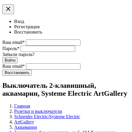
clear
Вход
Регистрация
Восстановить
Ваш email
*
Пароль
*
Забыли пароль?
Войти
Ваш email
*
Воcстановить
Выключатель 2-клавишный,
аквамарин, Systeme Electric ArtGallery
Главная
Розетки и выключатели
Schneider Electric/Systeme Electric
ArtGallery
Аквамарин