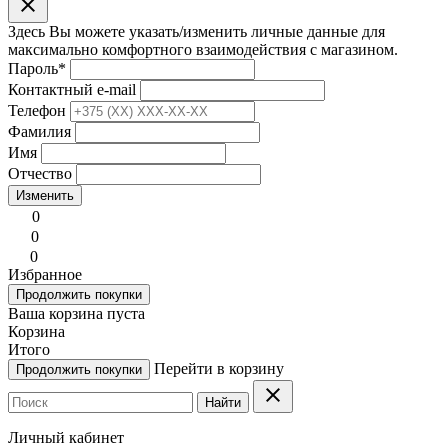
clear
Здесь Вы можете указать/изменить личные данные для
максимально комфортного взаимодействия с магазином.
Пароль
*
Контактный e-mail
Телефон
Фамилия
Имя
Отчество
Изменить
0
0
0
Избранное
Продолжить покупки
Ваша корзина пуста
Корзина
Итого
Перейти в корзину
Продолжить покупки
clear
Найти
Личный кабинет