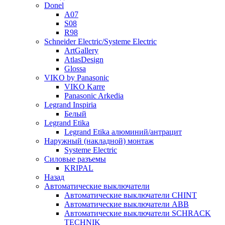
Donel
A07
S08
R98
Schneider Electric/Systeme Electric
ArtGallery
AtlasDesign
Glossa
VIKO by Panasonic
VIKO Karre
Panasonic Arkedia
Legrand Inspiria
Белый
Legrand Etika
Legrand Etika алюминий/антрацит
Наружный (накладной) монтаж
Systeme Electric
Силовые разъемы
KRIPAL
Назад
Автоматические выключатели
Автоматические выключатели CHINT
Автоматические выключатели ABB
Автоматические выключатели SCHRACK
TECHNIK