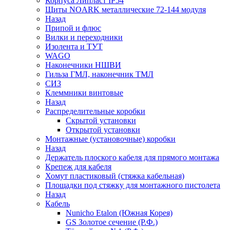
Корпуса Липласт IP54
Щиты NOARK металлические 72-144 модуля
Назад
Припой и флюс
Вилки и переходники
Изолента и ТУТ
WAGO
Наконечники НШВИ
Гильза ГМЛ, наконечник ТМЛ
СИЗ
Клеммники винтовые
Назад
Распределительные коробки
Скрытой установки
Открытой установки
Монтажные (установочные) коробки
Назад
Держатель плоского кабеля для прямого монтажа
Крепеж для кабеля
Хомут пластиковый (стяжка кабельная)
Площадки под стяжку для монтажного пистолета
Назад
Кабель
Nunicho Etalon (Южная Корея)
GS Золотое сечение (Р.Ф.)