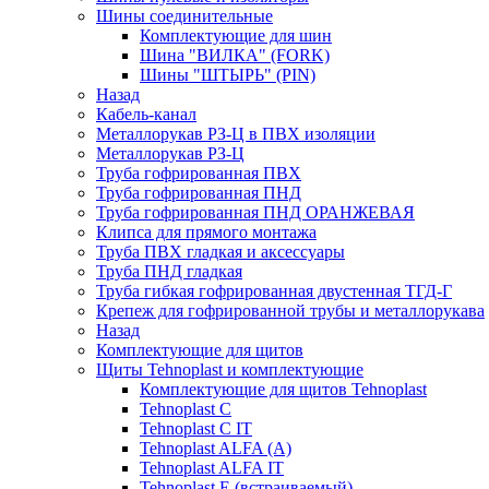
Шины соединительные
Комплектующие для шин
Шина "ВИЛКА" (FORK)
Шины "ШТЫРЬ" (PIN)
Назад
Кабель-канал
Металлорукав РЗ-Ц в ПВХ изоляции
Металлорукав РЗ-Ц
Труба гофрированная ПВХ
Труба гофрированная ПНД
Труба гофрированная ПНД ОРАНЖЕВАЯ
Клипса для прямого монтажа
Труба ПВХ гладкая и аксессуары
Труба ПНД гладкая
Труба гибкая гофрированная двустенная ТГД-Г
Крепеж для гофрированной трубы и металлорукава
Назад
Комплектующие для щитов
Щиты Tehnoplast и комплектующие
Комплектующие для щитов Tehnoplast
Tehnoplast C
Tehnoplast C IT
Tehnoplast ALFA (А)
Tehnoplast ALFA IT
Tehnoplast E (встраиваемый)