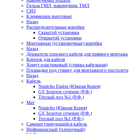
Наконечники НШВИ
Гильза ГМЛ, наконечник ТМЛ
СИЗ
Клеммники винтовые
Назад
Распределительные коробки
Скрытой установки
Открытой установки
Монтажные (установочные) коробки
Назад
Держатель плоского кабеля для прямого монтажа
Крепеж для кабеля
Хомут пластиковый (стяжка кабельная)
Площадки под стяжку для монтажного пистолета
Назад
Кабель
Nunicho Etalon (Южная Корея)
GS Золотое сечение (Р.Ф.)
Тёплый пол №1 (Р.Ф.)
Мат
Nunicho (Южная Корея)
GS Золотое сечение (Р.Ф.)
Теплый пол №1 (Р.Ф.)
Саморегулирующийся кабель
Инфракрасный (пленочный)