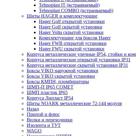
Tehnoplast IT (встраиваемый)
Tehnoplast COMBO (встраиваемый)
Щиты HAGER и комплектующие
Hager Golf открытой установки
Hager Golf скрытой установки
Hager Volta скрытой установки
Комплектующие для боксов Hager
Hager FWB открытой установки
Hager FWU скрытой установки
Корпуса металлические уличные IP54, стойки и к
Корпуса металлические открытой установки IP31
Корпуса металлические скрытой установки IP31
Боксы VIKO наружной установки
Боксы VIKO скрытой установки
Боксы КМПН, пломбираторы
ЩМП-П IP65 COMET
ЩМП пластик IP65
Корпуса Липласт IP54
Щиты NOARK металлические 72-144 модуля
Назад
Припой и флюс
Вилки и переходники
Изолента и ТУТ
WAGO