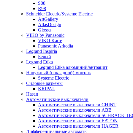
S08
R98
Schneider Electric/Systeme Electric
ArtGallery
AtlasDesign
Glossa
VIKO by Panasonic
VIKO Karre
Panasonic Arkedia
Legrand Inspiria
Белый
Legrand Etika
Legrand Etika алюминий/антрацит
Наружный (накладной) монтаж
Systeme Electric
Силовые разъемы
KRIPAL
Назад
Автоматические выключатели
Автоматические выключатели CHINT
Автоматические выключатели ABB
Автоматические выключатели SCHRACK T
Автоматические выключатели EATON
Автоматические выключатели HAGER
Дифференциальные автоматы