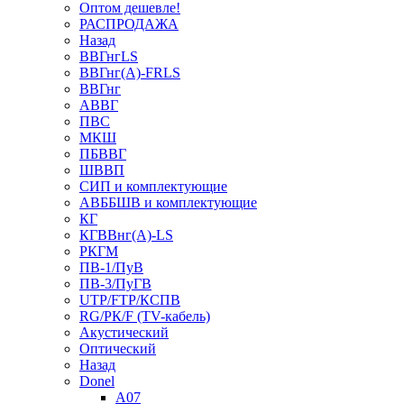
Оптом дешевле!
РАСПРОДАЖА
Назад
ВВГнгLS
ВВГнг(А)-FRLS
ВВГнг
АВВГ
ПВС
МКШ
ПБВВГ
ШВВП
СИП и комплектующие
АВББШВ и комплектующие
КГ
КГВВнг(А)-LS
РКГМ
ПВ-1/ПуВ
ПВ-3/ПуГВ
UTP/FTP/КСПВ
RG/РК/F (TV-кабель)
Акустический
Оптический
Назад
Donel
A07