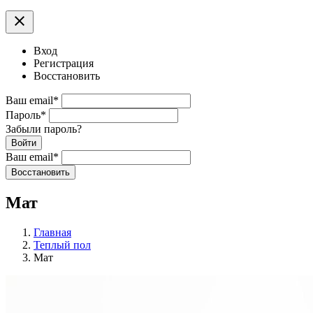
clear
Вход
Регистрация
Восстановить
Ваш email
*
Пароль
*
Забыли пароль?
Войти
Ваш email
*
Воcстановить
Мат
Главная
Теплый пол
Мат