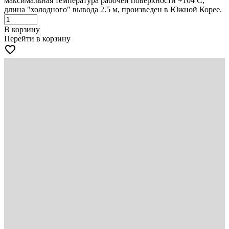
максимальная температура рабочей поверхности +104 С,
длина "холодного" вывода 2.5 м, произведен в Южной Корее.
В корзину
Перейти в корзину
favorite_border