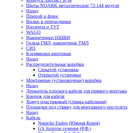
Корпуса Липласт IP54
Щиты NOARK металлические 72-144 модуля
Назад
Припой и флюс
Вилки и переходники
Изолента и ТУТ
WAGO
Наконечники НШВИ
Гильза ГМЛ, наконечник ТМЛ
СИЗ
Клеммники винтовые
Назад
Распределительные коробки
Скрытой установки
Открытой установки
Монтажные (установочные) коробки
Назад
Держатель плоского кабеля для прямого монтажа
Крепеж для кабеля
Хомут пластиковый (стяжка кабельная)
Площадки под стяжку для монтажного пистолета
Назад
Кабель
Nunicho Etalon (Южная Корея)
GS Золотое сечение (Р.Ф.)