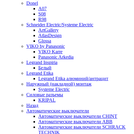
Donel
A07
S08
R98
Schneider Electric/Systeme Electric
ArtGallery
AtlasDesign
Glossa
VIKO by Panasonic
VIKO Karre
Panasonic Arkedia
Legrand Inspiria
Белый
Legrand Etika
Legrand Etika алюминий/антрацит
Наружный (накладной) монтаж
Systeme Electric
Силовые разъемы
KRIPAL
Назад
Автоматические выключатели
Автоматические выключатели CHINT
Автоматические выключатели ABB
Автоматические выключатели SCHRACK
TECHNIK