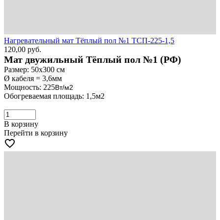
Нагревательный мат Тёплый пол №1 ТСП-225-1,5
120,00
руб.
Мат двужильный Тёплый пол №1 (РФ)
Размер: 50х300 см
Ø кабеля = 3,6мм
Мощность: 225
Вт/м2
Обогреваемая площадь: 1,5м2
В корзину
Перейти в корзину
favorite_border