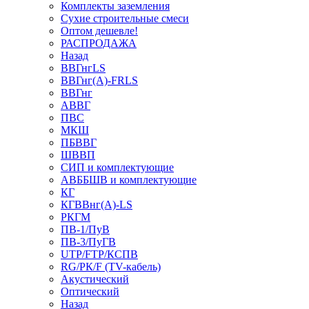
Комплекты заземления
Сухие строительные смеси
Оптом дешевле!
РАСПРОДАЖА
Назад
ВВГнгLS
ВВГнг(А)-FRLS
ВВГнг
АВВГ
ПВС
МКШ
ПБВВГ
ШВВП
СИП и комплектующие
АВББШВ и комплектующие
КГ
КГВВнг(А)-LS
РКГМ
ПВ-1/ПуВ
ПВ-3/ПуГВ
UTP/FTP/КСПВ
RG/РК/F (TV-кабель)
Акустический
Оптический
Назад