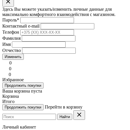
clear
Здесь Вы можете указать/изменить личные данные для
максимально комфортного взаимодействия с магазином.
Пароль
*
Контактный e-mail
Телефон
Фамилия
Имя
Отчество
Изменить
0
0
0
Избранное
Продолжить покупки
Ваша корзина пуста
Корзина
Итого
Перейти в корзину
Продолжить покупки
clear
Найти
Личный кабинет