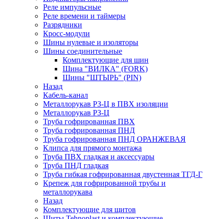
Реле импульсные
Реле времени и таймеры
Разрядники
Кросс-модули
Шины нулевые и изоляторы
Шины соединительные
Комплектующие для шин
Шина "ВИЛКА" (FORK)
Шины "ШТЫРЬ" (PIN)
Назад
Кабель-канал
Металлорукав РЗ-Ц в ПВХ изоляции
Металлорукав РЗ-Ц
Труба гофрированная ПВХ
Труба гофрированная ПНД
Труба гофрированная ПНД ОРАНЖЕВАЯ
Клипса для прямого монтажа
Труба ПВХ гладкая и аксессуары
Труба ПНД гладкая
Труба гибкая гофрированная двустенная ТГД-Г
Крепеж для гофрированной трубы и
металлорукава
Назад
Комплектующие для щитов
Щиты Tehnoplast и комплектующие