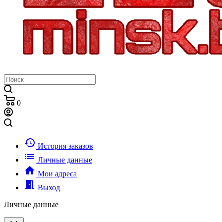
0
history
История заказов
list
Личные данные
home
Мои адреса
meeting_room
Выход
Личные данные