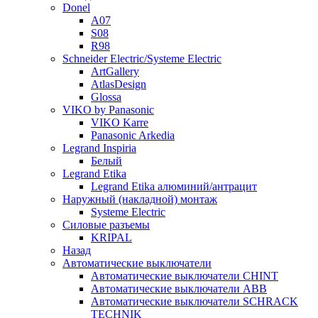
Donel
A07
S08
R98
Schneider Electric/Systeme Electric
ArtGallery
AtlasDesign
Glossa
VIKO by Panasonic
VIKO Karre
Panasonic Arkedia
Legrand Inspiria
Белый
Legrand Etika
Legrand Etika алюминий/антрацит
Наружный (накладной) монтаж
Systeme Electric
Силовые разъемы
KRIPAL
Назад
Автоматические выключатели
Автоматические выключатели CHINT
Автоматические выключатели ABB
Автоматические выключатели SCHRACK
TECHNIK