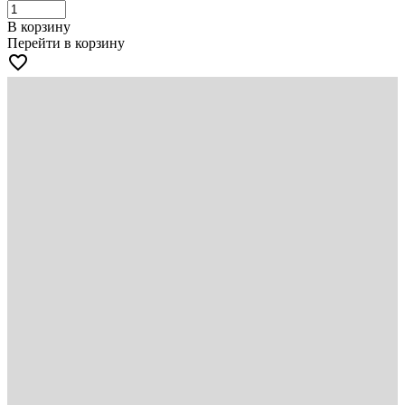
В корзину
Перейти в корзину
favorite_border