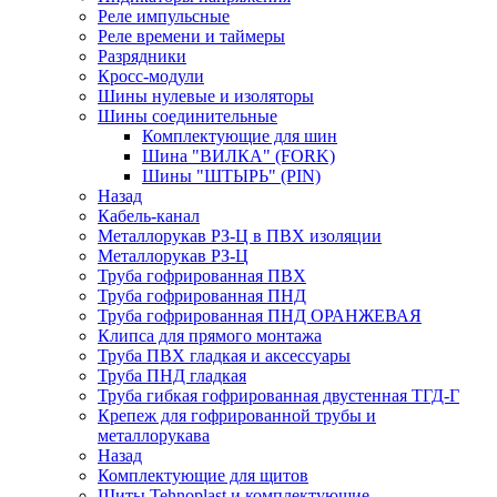
Реле импульсные
Реле времени и таймеры
Разрядники
Кросс-модули
Шины нулевые и изоляторы
Шины соединительные
Комплектующие для шин
Шина "ВИЛКА" (FORK)
Шины "ШТЫРЬ" (PIN)
Назад
Кабель-канал
Металлорукав РЗ-Ц в ПВХ изоляции
Металлорукав РЗ-Ц
Труба гофрированная ПВХ
Труба гофрированная ПНД
Труба гофрированная ПНД ОРАНЖЕВАЯ
Клипса для прямого монтажа
Труба ПВХ гладкая и аксессуары
Труба ПНД гладкая
Труба гибкая гофрированная двустенная ТГД-Г
Крепеж для гофрированной трубы и
металлорукава
Назад
Комплектующие для щитов
Щиты Tehnoplast и комплектующие