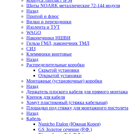
Корпуса Липласт IP54
Щиты NOARK металлические 72-144 модуля
Назад
Припой и флюс
Вилки и переходники
Изолента и ТУТ
WAGO
Наконечники НШВИ
Гильза ГМЛ, наконечник ТМЛ
СИЗ
Клеммники винтовые
Назад
Распределительные коробки
Скрытой установки
Открытой установки
Монтажные (установочные) коробки
Назад
Держатель плоского кабеля для прямого монтажа
Крепеж для кабеля
Хомут пластиковый (стяжка кабельная)
Площадки под стяжку для монтажного пистолета
Назад
Кабель
Nunicho Etalon (Южная Корея)
GS Золотое сечение (Р.Ф.)