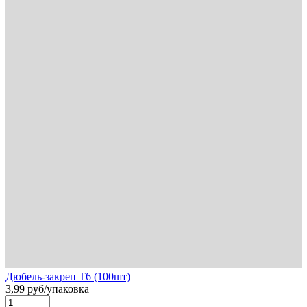
Дюбель-закреп Т6 (100шт)
3,99
руб
/упаковка