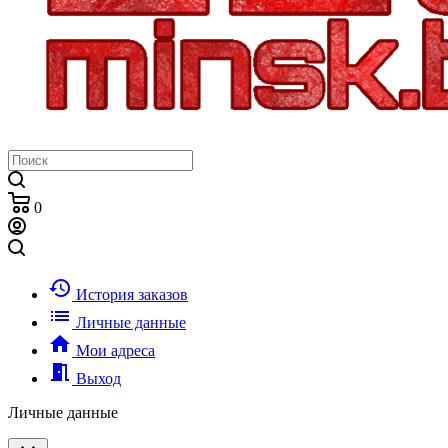
0
history
История заказов
list
Личные данные
home
Мои адреса
meeting_room
Выход
Личные данные