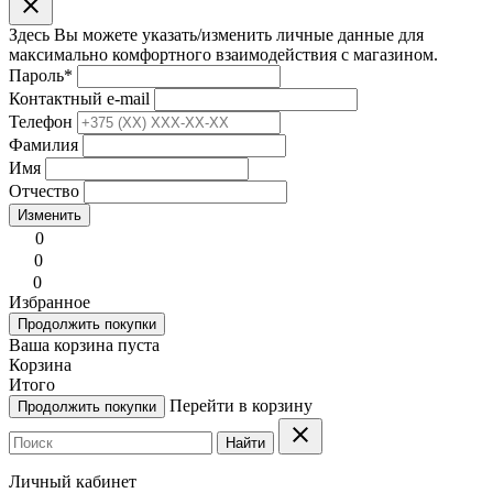
clear
Здесь Вы можете указать/изменить личные данные для
максимально комфортного взаимодействия с магазином.
Пароль
*
Контактный e-mail
Телефон
Фамилия
Имя
Отчество
Изменить
0
0
0
Избранное
Продолжить покупки
Ваша корзина пуста
Корзина
Итого
Перейти в корзину
Продолжить покупки
clear
Найти
Личный кабинет