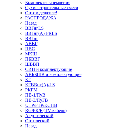
Комплекты заземления
Сухие строительные смеси
Оптом дешевле!
РАСПРОДАЖА
Назад
ВВГнгLS
ВВГнг(А)-FRLS
ВВГнг
АВВГ
ПВС
МКШ
ПБВВГ
ШВВП
СИП и комплектующие
АВББШВ и комплектующие
КГ
КГВВнг(А)-LS
РКГМ
ПВ-1/ПуВ
ПВ-3/ПуГВ
UTP/FTP/КСПВ
RG/РК/F (TV-кабель)
Акустический
Оптический
Назад