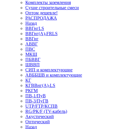
Комплекты заземления
Сухие строительные смеси
Оптом дешевле!
РАСПРОДАЖА
Назад
ВВГнгLS
ВВГнг(А)-FRLS
ВВГнг
АВВГ
ПВС
МКШ
ПБВВГ
ШВВП
СИП и комплектующие
АВББШВ и комплектующие
КГ
КГВВнг(А)-LS
РКГМ
ПВ-1/ПуВ
ПВ-3/ПуГВ
UTP/FTP/КСПВ
RG/РК/F (TV-кабель)
Акустический
Оптический
Назад