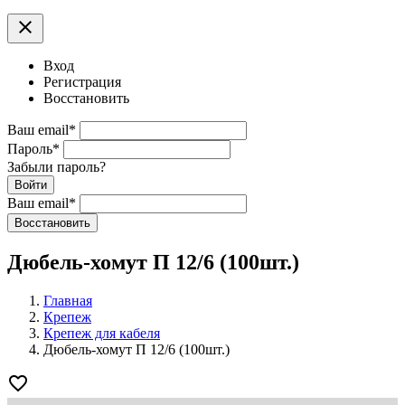
clear
Вход
Регистрация
Восстановить
Ваш email
*
Пароль
*
Забыли пароль?
Войти
Ваш email
*
Воcстановить
Дюбель-хомут П 12/6 (100шт.)
Главная
Крепеж
Крепеж для кабеля
Дюбель-хомут П 12/6 (100шт.)
favorite_border