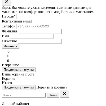
clear
Здесь Вы можете указать/изменить личные данные для
максимально комфортного взаимодействия с магазином.
Пароль
*
Контактный e-mail
Телефон
Фамилия
Имя
Отчество
Изменить
0
0
0
Избранное
Продолжить покупки
Ваша корзина пуста
Корзина
Итого
Перейти в корзину
Продолжить покупки
clear
Найти
Личный кабинет