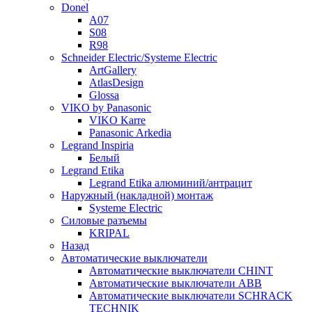
Donel
A07
S08
R98
Schneider Electric/Systeme Electric
ArtGallery
AtlasDesign
Glossa
VIKO by Panasonic
VIKO Karre
Panasonic Arkedia
Legrand Inspiria
Белый
Legrand Etika
Legrand Etika алюминий/антрацит
Наружный (накладной) монтаж
Systeme Electric
Силовые разъемы
KRIPAL
Назад
Автоматические выключатели
Автоматические выключатели CHINT
Автоматические выключатели ABB
Автоматические выключатели SCHRACK
TECHNIK