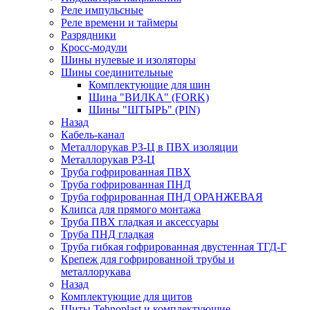
Реле импульсные
Реле времени и таймеры
Разрядники
Кросс-модули
Шины нулевые и изоляторы
Шины соединительные
Комплектующие для шин
Шина "ВИЛКА" (FORK)
Шины "ШТЫРЬ" (PIN)
Назад
Кабель-канал
Металлорукав РЗ-Ц в ПВХ изоляции
Металлорукав РЗ-Ц
Труба гофрированная ПВХ
Труба гофрированная ПНД
Труба гофрированная ПНД ОРАНЖЕВАЯ
Клипса для прямого монтажа
Труба ПВХ гладкая и аксессуары
Труба ПНД гладкая
Труба гибкая гофрированная двустенная ТГД-Г
Крепеж для гофрированной трубы и
металлорукава
Назад
Комплектующие для щитов
Щиты Tehnoplast и комплектующие