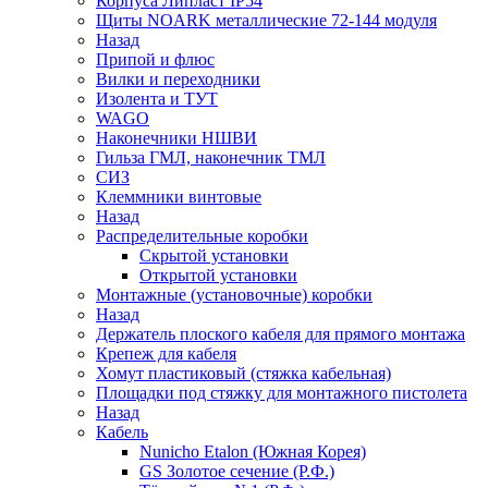
Корпуса Липласт IP54
Щиты NOARK металлические 72-144 модуля
Назад
Припой и флюс
Вилки и переходники
Изолента и ТУТ
WAGO
Наконечники НШВИ
Гильза ГМЛ, наконечник ТМЛ
СИЗ
Клеммники винтовые
Назад
Распределительные коробки
Скрытой установки
Открытой установки
Монтажные (установочные) коробки
Назад
Держатель плоского кабеля для прямого монтажа
Крепеж для кабеля
Хомут пластиковый (стяжка кабельная)
Площадки под стяжку для монтажного пистолета
Назад
Кабель
Nunicho Etalon (Южная Корея)
GS Золотое сечение (Р.Ф.)