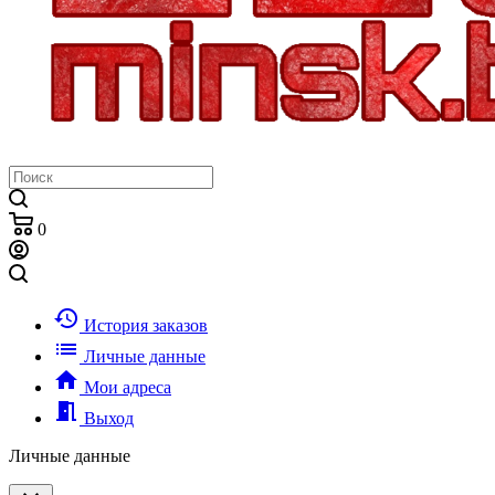
0
history
История заказов
list
Личные данные
home
Мои адреса
meeting_room
Выход
Личные данные