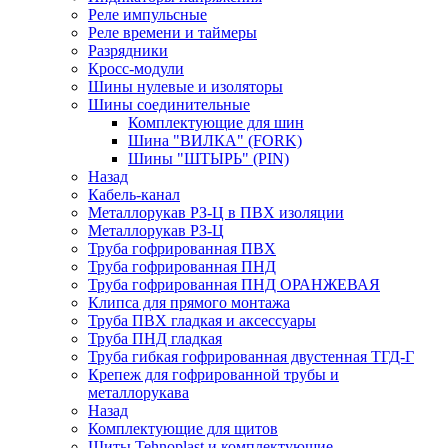
Реле импульсные
Реле времени и таймеры
Разрядники
Кросс-модули
Шины нулевые и изоляторы
Шины соединительные
Комплектующие для шин
Шина "ВИЛКА" (FORK)
Шины "ШТЫРЬ" (PIN)
Назад
Кабель-канал
Металлорукав РЗ-Ц в ПВХ изоляции
Металлорукав РЗ-Ц
Труба гофрированная ПВХ
Труба гофрированная ПНД
Труба гофрированная ПНД ОРАНЖЕВАЯ
Клипса для прямого монтажа
Труба ПВХ гладкая и аксессуары
Труба ПНД гладкая
Труба гибкая гофрированная двустенная ТГД-Г
Крепеж для гофрированной трубы и
металлорукава
Назад
Комплектующие для щитов
Щиты Tehnoplast и комплектующие