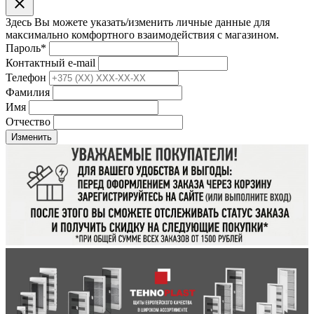
clear
Здесь Вы можете указать/изменить личные данные для
максимально комфортного взаимодействия с магазином.
Пароль
*
Контактный e-mail
Телефон
Фамилия
Имя
Отчество
Изменить