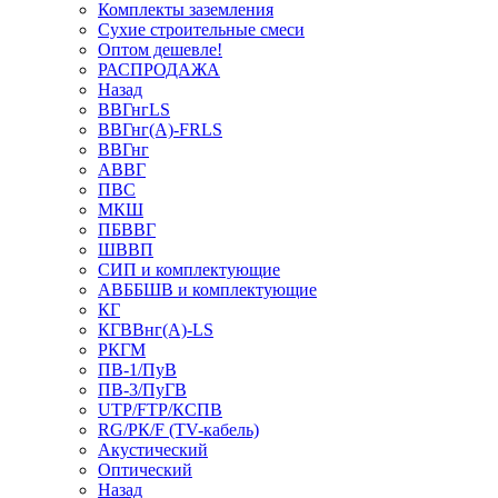
Комплекты заземления
Сухие строительные смеси
Оптом дешевле!
РАСПРОДАЖА
Назад
ВВГнгLS
ВВГнг(А)-FRLS
ВВГнг
АВВГ
ПВС
МКШ
ПБВВГ
ШВВП
СИП и комплектующие
АВББШВ и комплектующие
КГ
КГВВнг(А)-LS
РКГМ
ПВ-1/ПуВ
ПВ-3/ПуГВ
UTP/FTP/КСПВ
RG/РК/F (TV-кабель)
Акустический
Оптический
Назад