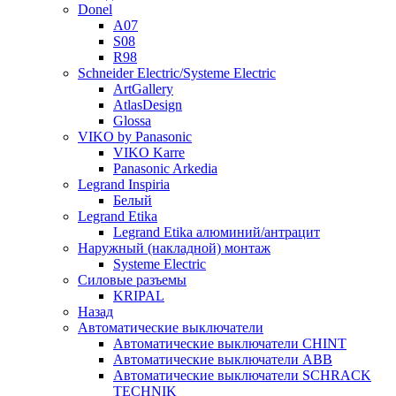
Donel
A07
S08
R98
Schneider Electric/Systeme Electric
ArtGallery
AtlasDesign
Glossa
VIKO by Panasonic
VIKO Karre
Panasonic Arkedia
Legrand Inspiria
Белый
Legrand Etika
Legrand Etika алюминий/антрацит
Наружный (накладной) монтаж
Systeme Electric
Силовые разъемы
KRIPAL
Назад
Автоматические выключатели
Автоматические выключатели CHINT
Автоматические выключатели ABB
Автоматические выключатели SCHRACK
TECHNIK