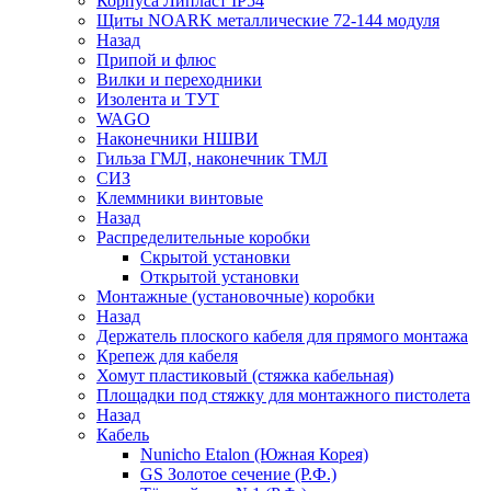
Корпуса Липласт IP54
Щиты NOARK металлические 72-144 модуля
Назад
Припой и флюс
Вилки и переходники
Изолента и ТУТ
WAGO
Наконечники НШВИ
Гильза ГМЛ, наконечник ТМЛ
СИЗ
Клеммники винтовые
Назад
Распределительные коробки
Скрытой установки
Открытой установки
Монтажные (установочные) коробки
Назад
Держатель плоского кабеля для прямого монтажа
Крепеж для кабеля
Хомут пластиковый (стяжка кабельная)
Площадки под стяжку для монтажного пистолета
Назад
Кабель
Nunicho Etalon (Южная Корея)
GS Золотое сечение (Р.Ф.)