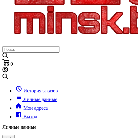
0
history
История заказов
list
Личные данные
home
Мои адреса
meeting_room
Выход
Личные данные