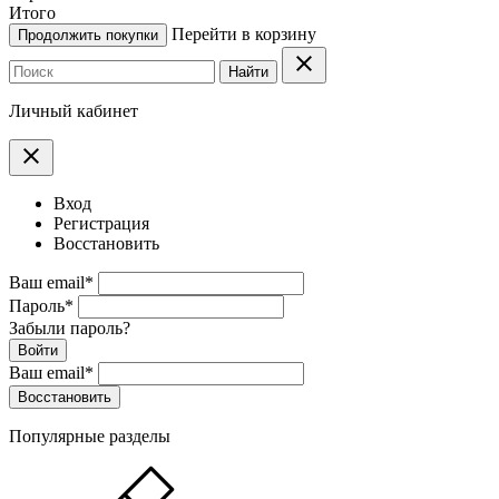
Итого
Перейти в корзину
Продолжить покупки
clear
Найти
Личный кабинет
clear
Вход
Регистрация
Восстановить
Ваш email
*
Пароль
*
Забыли пароль?
Войти
Ваш email
*
Воcстановить
Популярные разделы