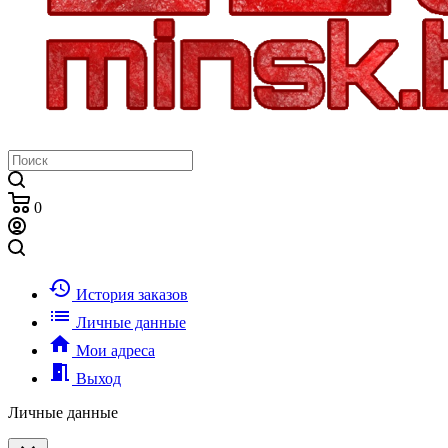
0
history
История заказов
list
Личные данные
home
Мои адреса
meeting_room
Выход
Личные данные