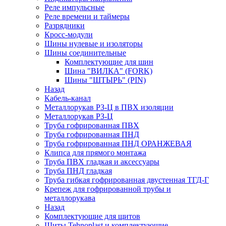
Реле импульсные
Реле времени и таймеры
Разрядники
Кросс-модули
Шины нулевые и изоляторы
Шины соединительные
Комплектующие для шин
Шина "ВИЛКА" (FORK)
Шины "ШТЫРЬ" (PIN)
Назад
Кабель-канал
Металлорукав РЗ-Ц в ПВХ изоляции
Металлорукав РЗ-Ц
Труба гофрированная ПВХ
Труба гофрированная ПНД
Труба гофрированная ПНД ОРАНЖЕВАЯ
Клипса для прямого монтажа
Труба ПВХ гладкая и аксессуары
Труба ПНД гладкая
Труба гибкая гофрированная двустенная ТГД-Г
Крепеж для гофрированной трубы и
металлорукава
Назад
Комплектующие для щитов
Щиты Tehnoplast и комплектующие