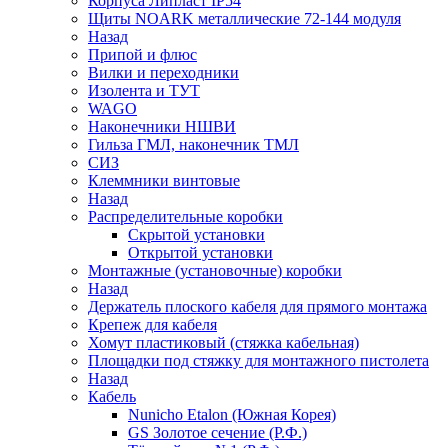
Корпуса Липласт IP54
Щиты NOARK металлические 72-144 модуля
Назад
Припой и флюс
Вилки и переходники
Изолента и ТУТ
WAGO
Наконечники НШВИ
Гильза ГМЛ, наконечник ТМЛ
СИЗ
Клеммники винтовые
Назад
Распределительные коробки
Скрытой установки
Открытой установки
Монтажные (установочные) коробки
Назад
Держатель плоского кабеля для прямого монтажа
Крепеж для кабеля
Хомут пластиковый (стяжка кабельная)
Площадки под стяжку для монтажного пистолета
Назад
Кабель
Nunicho Etalon (Южная Корея)
GS Золотое сечение (Р.Ф.)