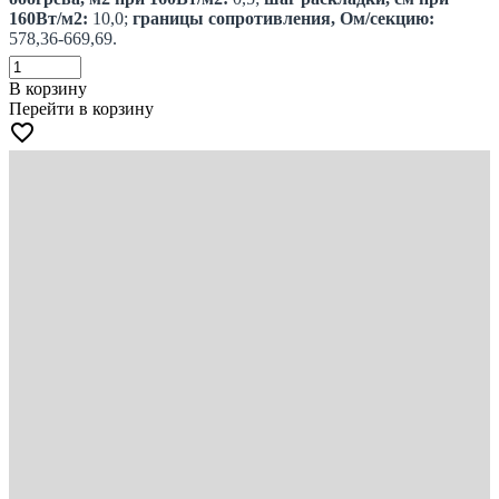
160Вт/м2:
10,0;
границы сопротивления, Ом/секцию:
578,36-669,69.
В корзину
Перейти в корзину
favorite_border