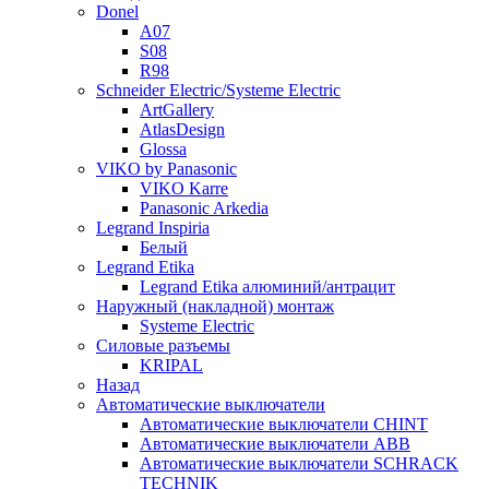
Donel
A07
S08
R98
Schneider Electric/Systeme Electric
ArtGallery
AtlasDesign
Glossa
VIKO by Panasonic
VIKO Karre
Panasonic Arkedia
Legrand Inspiria
Белый
Legrand Etika
Legrand Etika алюминий/антрацит
Наружный (накладной) монтаж
Systeme Electric
Силовые разъемы
KRIPAL
Назад
Автоматические выключатели
Автоматические выключатели CHINT
Автоматические выключатели ABB
Автоматические выключатели SCHRACK
TECHNIK