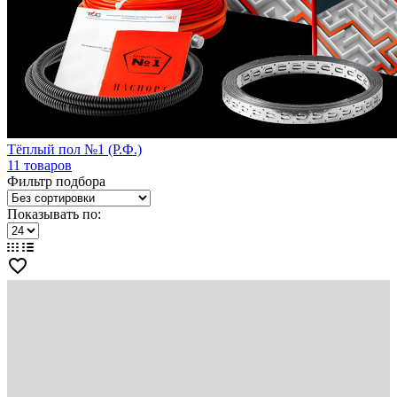
Тёплый пол №1 (Р.Ф.)
11 товаров
Фильтр подбора
Показывать по:
favorite_border