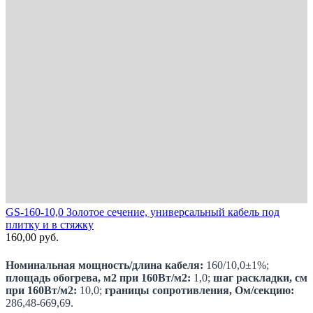
GS-160-10,0 Золотое сечение, универсальный кабель под
плитку и в стяжку
160,00
руб.
Номинальная мощность/длина кабеля:
160/10,0±1%;
площадь обогрева, м2 при 160Вт/м2:
1,0;
шаг раскладки, см
при 160Вт/м2:
10,0;
границы сопротивления, Ом/секцию:
286,48-669,69.