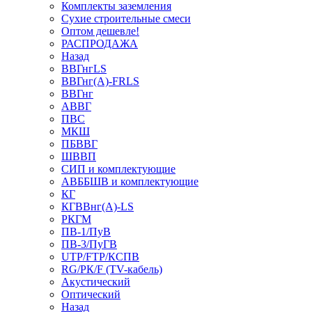
Комплекты заземления
Сухие строительные смеси
Оптом дешевле!
РАСПРОДАЖА
Назад
ВВГнгLS
ВВГнг(А)-FRLS
ВВГнг
АВВГ
ПВС
МКШ
ПБВВГ
ШВВП
СИП и комплектующие
АВББШВ и комплектующие
КГ
КГВВнг(А)-LS
РКГМ
ПВ-1/ПуВ
ПВ-3/ПуГВ
UTP/FTP/КСПВ
RG/РК/F (TV-кабель)
Акустический
Оптический
Назад