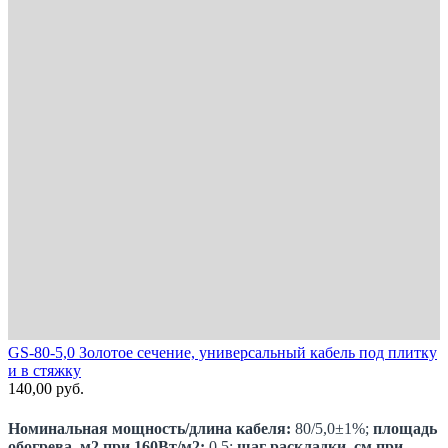
GS-80-5,0 Золотое сечение, универсальный кабель под плитку
и в стяжку
140,00
руб.
Номинальная мощность/длина кабеля:
80/5,0±1%;
площадь
обогрева, м2 при 160Вт/м2:
0,5;
шаг раскладки, см при