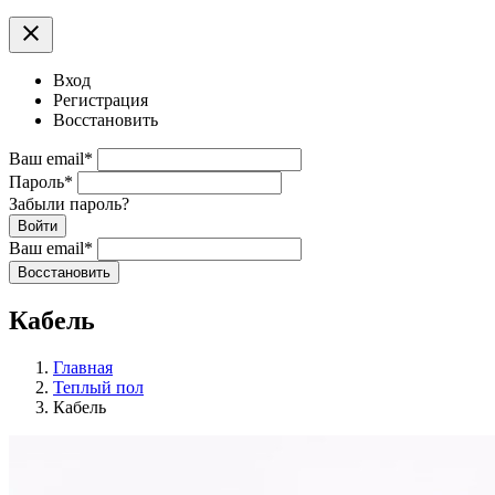
clear
Вход
Регистрация
Восстановить
Ваш email
*
Пароль
*
Забыли пароль?
Войти
Ваш email
*
Воcстановить
Кабель
Главная
Теплый пол
Кабель