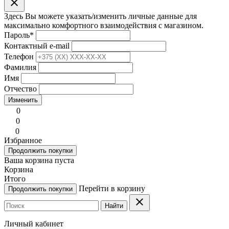
clear
Здесь Вы можете указать/изменить личные данные для
максимально комфортного взаимодействия с магазином.
Пароль
*
Контактный e-mail
Телефон
Фамилия
Имя
Отчество
Изменить
0
0
0
Избранное
Продолжить покупки
Ваша корзина пуста
Корзина
Итого
Перейти в корзину
Продолжить покупки
clear
Найти
Личный кабинет