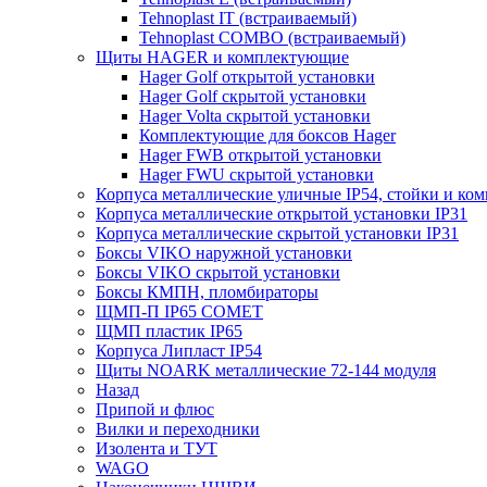
Tehnoplast IT (встраиваемый)
Tehnoplast COMBO (встраиваемый)
Щиты HAGER и комплектующие
Hager Golf открытой установки
Hager Golf скрытой установки
Hager Volta скрытой установки
Комплектующие для боксов Hager
Hager FWB открытой установки
Hager FWU скрытой установки
Корпуса металлические уличные IP54, стойки и к
Корпуса металлические открытой установки IP31
Корпуса металлические скрытой установки IP31
Боксы VIKO наружной установки
Боксы VIKO скрытой установки
Боксы КМПН, пломбираторы
ЩМП-П IP65 COMET
ЩМП пластик IP65
Корпуса Липласт IP54
Щиты NOARK металлические 72-144 модуля
Назад
Припой и флюс
Вилки и переходники
Изолента и ТУТ
WAGO