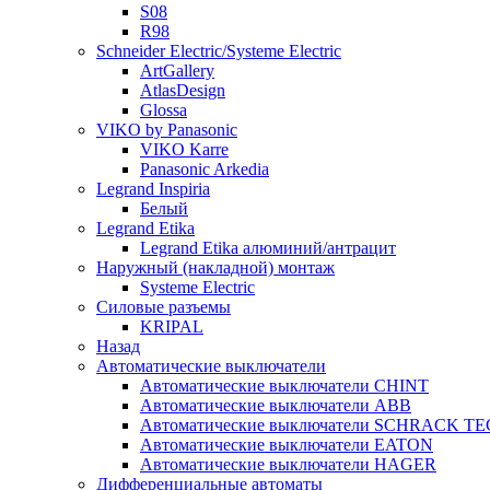
S08
R98
Schneider Electric/Systeme Electric
ArtGallery
AtlasDesign
Glossa
VIKO by Panasonic
VIKO Karre
Panasonic Arkedia
Legrand Inspiria
Белый
Legrand Etika
Legrand Etika алюминий/антрацит
Наружный (накладной) монтаж
Systeme Electric
Силовые разъемы
KRIPAL
Назад
Автоматические выключатели
Автоматические выключатели CHINT
Автоматические выключатели ABB
Автоматические выключатели SCHRACK T
Автоматические выключатели EATON
Автоматические выключатели HAGER
Дифференциальные автоматы