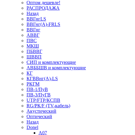
Оптом дешевле!
РАСПРОДАЖА
Назад
ВВГнгLS
ВВГнг(А)-FRLS
ВВГнг
АВВГ
ПВС
МКШ
ПБВВГ
ШВВП
СИП и комплектующие
АВББШВ и комплектующие
КГ
КГВВнг(А)-LS
РКГМ
ПВ-1/ПуВ
ПВ-3/ПуГВ
UTP/FTP/КСПВ
RG/РК/F (TV-кабель)
Акустический
Оптический
Назад
Donel
A07