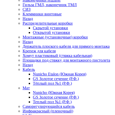
Наконечники НШВИ
Гильза ГМЛ, наконечник ТМЛ
СИЗ
Клеммники винтовые
Назад
Распределительные коробки
Скрытой установки
Открытой установки
Монтажные (установочные) коробки
Назад
Держатель плоского кабеля для прямого монтажа
Крепеж для кабеля
Хомут пластиковый (стяжка кабельная)
Площадки под стяжку для монтажного пистолета
Назад
Кабель
Nunicho Etalon (Южная Корея)
GS Золотое сечение (Р.Ф.)
Тёплый пол №1 (Р.Ф.)
Мат
Nunicho (Южная Корея)
GS Золотое сечение (Р.Ф.)
Теплый пол №1 (Р.Ф.)
Саморегулирующийся кабель
Инфракрасный (пленочный)