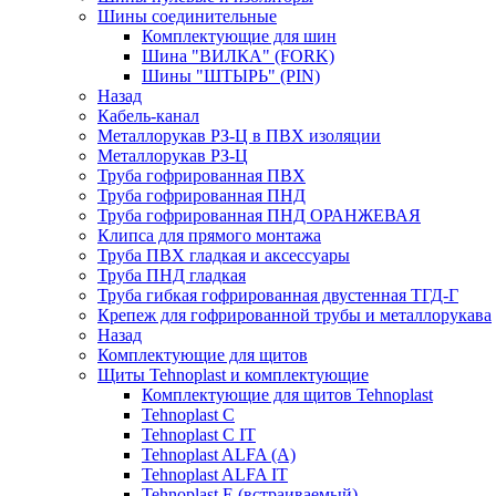
Шины соединительные
Комплектующие для шин
Шина "ВИЛКА" (FORK)
Шины "ШТЫРЬ" (PIN)
Назад
Кабель-канал
Металлорукав РЗ-Ц в ПВХ изоляции
Металлорукав РЗ-Ц
Труба гофрированная ПВХ
Труба гофрированная ПНД
Труба гофрированная ПНД ОРАНЖЕВАЯ
Клипса для прямого монтажа
Труба ПВХ гладкая и аксессуары
Труба ПНД гладкая
Труба гибкая гофрированная двустенная ТГД-Г
Крепеж для гофрированной трубы и металлорукава
Назад
Комплектующие для щитов
Щиты Tehnoplast и комплектующие
Комплектующие для щитов Tehnoplast
Tehnoplast C
Tehnoplast C IT
Tehnoplast ALFA (А)
Tehnoplast ALFA IT
Tehnoplast E (встраиваемый)