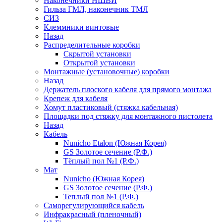
Наконечники НШВИ
Гильза ГМЛ, наконечник ТМЛ
СИЗ
Клеммники винтовые
Назад
Распределительные коробки
Скрытой установки
Открытой установки
Монтажные (установочные) коробки
Назад
Держатель плоского кабеля для прямого монтажа
Крепеж для кабеля
Хомут пластиковый (стяжка кабельная)
Площадки под стяжку для монтажного пистолета
Назад
Кабель
Nunicho Etalon (Южная Корея)
GS Золотое сечение (Р.Ф.)
Тёплый пол №1 (Р.Ф.)
Мат
Nunicho (Южная Корея)
GS Золотое сечение (Р.Ф.)
Теплый пол №1 (Р.Ф.)
Саморегулирующийся кабель
Инфракрасный (пленочный)