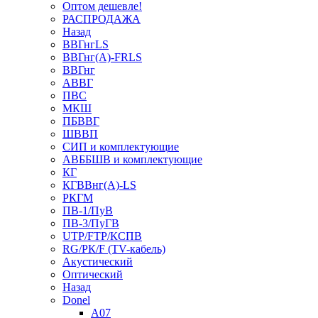
Оптом дешевле!
РАСПРОДАЖА
Назад
ВВГнгLS
ВВГнг(А)-FRLS
ВВГнг
АВВГ
ПВС
МКШ
ПБВВГ
ШВВП
СИП и комплектующие
АВББШВ и комплектующие
КГ
КГВВнг(А)-LS
РКГМ
ПВ-1/ПуВ
ПВ-3/ПуГВ
UTP/FTP/КСПВ
RG/РК/F (TV-кабель)
Акустический
Оптический
Назад
Donel
A07