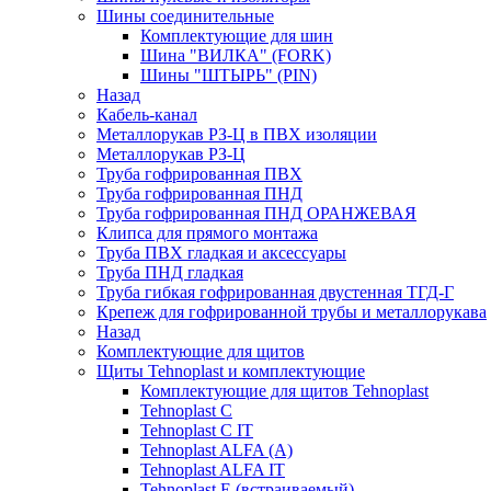
Шины соединительные
Комплектующие для шин
Шина "ВИЛКА" (FORK)
Шины "ШТЫРЬ" (PIN)
Назад
Кабель-канал
Металлорукав РЗ-Ц в ПВХ изоляции
Металлорукав РЗ-Ц
Труба гофрированная ПВХ
Труба гофрированная ПНД
Труба гофрированная ПНД ОРАНЖЕВАЯ
Клипса для прямого монтажа
Труба ПВХ гладкая и аксессуары
Труба ПНД гладкая
Труба гибкая гофрированная двустенная ТГД-Г
Крепеж для гофрированной трубы и металлорукава
Назад
Комплектующие для щитов
Щиты Tehnoplast и комплектующие
Комплектующие для щитов Tehnoplast
Tehnoplast C
Tehnoplast C IT
Tehnoplast ALFA (А)
Tehnoplast ALFA IT
Tehnoplast E (встраиваемый)