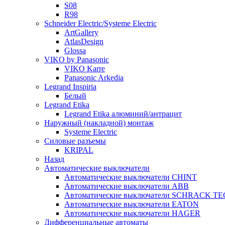
S08
R98
Schneider Electric/Systeme Electric
ArtGallery
AtlasDesign
Glossa
VIKO by Panasonic
VIKO Karre
Panasonic Arkedia
Legrand Inspiria
Белый
Legrand Etika
Legrand Etika алюминий/антрацит
Наружный (накладной) монтаж
Systeme Electric
Силовые разъемы
KRIPAL
Назад
Автоматические выключатели
Автоматические выключатели CHINT
Автоматические выключатели ABB
Автоматические выключатели SCHRACK T
Автоматические выключатели EATON
Автоматические выключатели HAGER
Дифференциальные автоматы