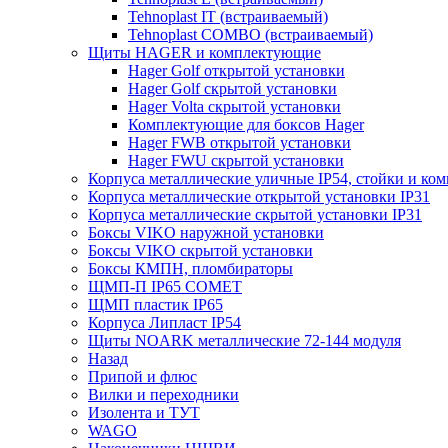
Tehnoplast IT (встраиваемый)
Tehnoplast COMBO (встраиваемый)
Щиты HAGER и комплектующие
Hager Golf открытой установки
Hager Golf скрытой установки
Hager Volta скрытой установки
Комплектующие для боксов Hager
Hager FWB открытой установки
Hager FWU скрытой установки
Корпуса металлические уличные IP54, стойки и к
Корпуса металлические открытой установки IP31
Корпуса металлические скрытой установки IP31
Боксы VIKO наружной установки
Боксы VIKO скрытой установки
Боксы КМПН, пломбираторы
ЩМП-П IP65 COMET
ЩМП пластик IP65
Корпуса Липласт IP54
Щиты NOARK металлические 72-144 модуля
Назад
Припой и флюс
Вилки и переходники
Изолента и ТУТ
WAGO