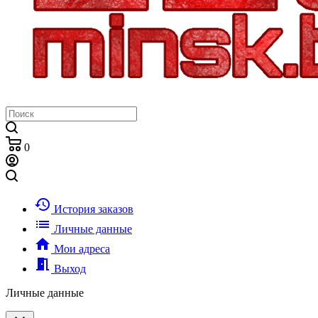
0
history
История заказов
list
Личные данные
home
Мои адреса
meeting_room
Выход
Личные данные