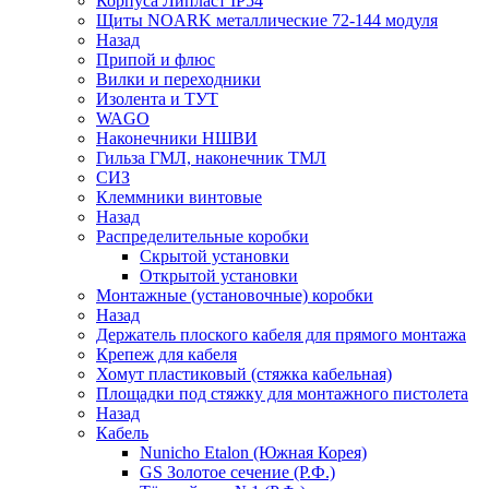
Корпуса Липласт IP54
Щиты NOARK металлические 72-144 модуля
Назад
Припой и флюс
Вилки и переходники
Изолента и ТУТ
WAGO
Наконечники НШВИ
Гильза ГМЛ, наконечник ТМЛ
СИЗ
Клеммники винтовые
Назад
Распределительные коробки
Скрытой установки
Открытой установки
Монтажные (установочные) коробки
Назад
Держатель плоского кабеля для прямого монтажа
Крепеж для кабеля
Хомут пластиковый (стяжка кабельная)
Площадки под стяжку для монтажного пистолета
Назад
Кабель
Nunicho Etalon (Южная Корея)
GS Золотое сечение (Р.Ф.)