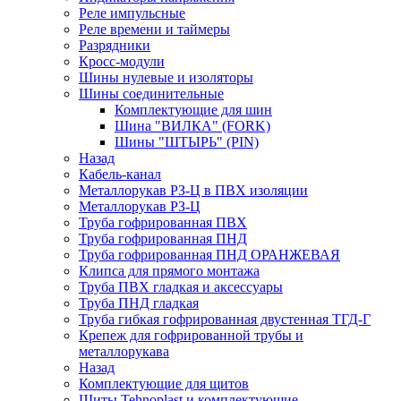
Реле импульсные
Реле времени и таймеры
Разрядники
Кросс-модули
Шины нулевые и изоляторы
Шины соединительные
Комплектующие для шин
Шина "ВИЛКА" (FORK)
Шины "ШТЫРЬ" (PIN)
Назад
Кабель-канал
Металлорукав РЗ-Ц в ПВХ изоляции
Металлорукав РЗ-Ц
Труба гофрированная ПВХ
Труба гофрированная ПНД
Труба гофрированная ПНД ОРАНЖЕВАЯ
Клипса для прямого монтажа
Труба ПВХ гладкая и аксессуары
Труба ПНД гладкая
Труба гибкая гофрированная двустенная ТГД-Г
Крепеж для гофрированной трубы и
металлорукава
Назад
Комплектующие для щитов
Щиты Tehnoplast и комплектующие