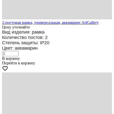
2-постовая рамка, универсальная, аквамарин ArtGallery
Цену уточняйте
Вид изделия: рамка
Количество постов: 2
Степень защиты: IP20
Цвет: аквамарин
В корзину
Перейти в корзину
favorite_border