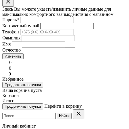
clear
Здесь Вы можете указать/изменить личные данные для
максимально комфортного взаимодействия с магазином.
Пароль
*
Контактный e-mail
Телефон
Фамилия
Имя
Отчество
Изменить
0
0
0
Избранное
Продолжить покупки
Ваша корзина пуста
Корзина
Итого
Перейти в корзину
Продолжить покупки
clear
Найти
Личный кабинет