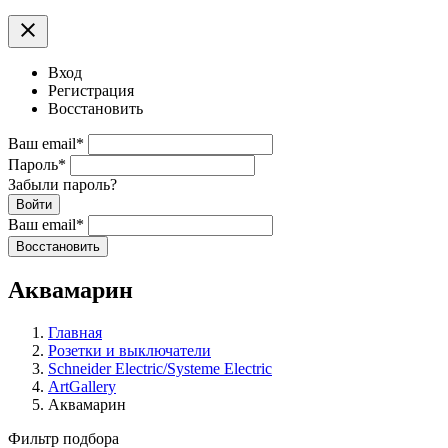
clear
Вход
Регистрация
Восстановить
Ваш email
*
Пароль
*
Забыли пароль?
Войти
Ваш email
*
Воcстановить
Аквамарин
Главная
Розетки и выключатели
Schneider Electric/Systeme Electric
ArtGallery
Аквамарин
Фильтр подбора