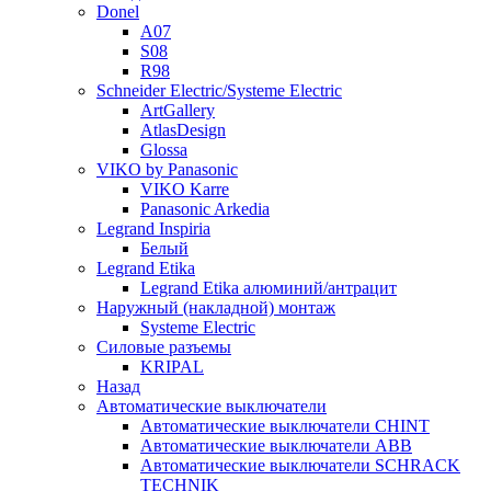
Donel
A07
S08
R98
Schneider Electric/Systeme Electric
ArtGallery
AtlasDesign
Glossa
VIKO by Panasonic
VIKO Karre
Panasonic Arkedia
Legrand Inspiria
Белый
Legrand Etika
Legrand Etika алюминий/антрацит
Наружный (накладной) монтаж
Systeme Electric
Силовые разъемы
KRIPAL
Назад
Автоматические выключатели
Автоматические выключатели CHINT
Автоматические выключатели ABB
Автоматические выключатели SCHRACK
TECHNIK