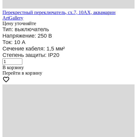
Перекрестный переключатель, сх.7, 10АХ, аквамарин
ArtGallery
Цену уточняйте
Тип: выключатель
Напряжение: 250 В
Ток: 10 А
Сечение кабеля: 1,5
мм²
Степень защиты: IP20
В корзину
Перейти в корзину
favorite_border