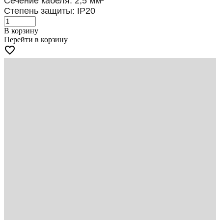
Сечение кабеля: 2,5
мм²
Степень защиты: IP20
В корзину
Перейти в корзину
favorite_border