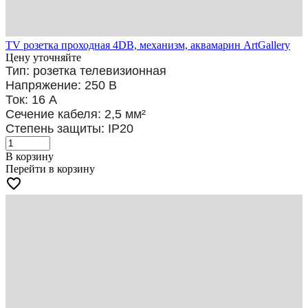
TV розетка проходная 4DB, механизм, аквамарин ArtGallery
Цену уточняйте
Тип: розетка телевизионная
Напряжение: 250 В
Ток: 16 А
Сечение кабеля: 2,5
мм²
Степень защиты: IP20
В корзину
Перейти в корзину
favorite_border