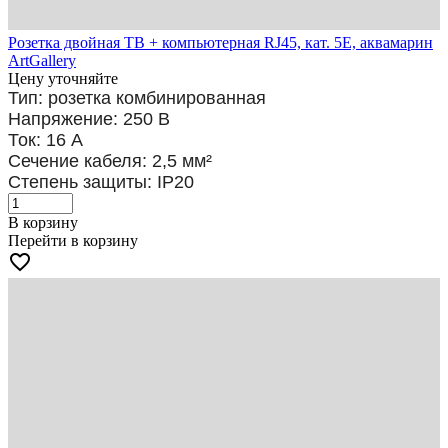
Розетка двойная ТВ + компьютерная RJ45, кат. 5Е, аквамарин
ArtGallery
Цену уточняйте
Тип: розетка комбинированная
Напряжение: 250 В
Ток: 16 А
Сечение кабеля: 2,5
мм²
Степень защиты: IP20
В корзину
Перейти в корзину
favorite_border