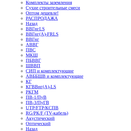
Комплекты заземления
Сухие строительные смеси
Оптом дешевле!
РАСПРОДАЖА
Назад
ВВГнгLS
ВВГнг(А)-FRLS
ВВГнг
АВВГ
ПВС
МКШ
ПБВВГ
ШВВП
СИП и комплектующие
АВББШВ и комплектующие
КГ
КГВВнг(А)-LS
РКГМ
ПВ-1/ПуВ
ПВ-3/ПуГВ
UTP/FTP/КСПВ
RG/РК/F (TV-кабель)
Акустический
Оптический
Назад