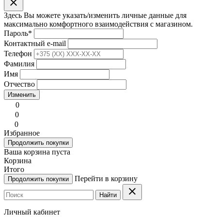
clear
Здесь Вы можете указать/изменить личные данные для
максимально комфортного взаимодействия с магазином.
Пароль
*
Контактный e-mail
Телефон
Фамилия
Имя
Отчество
Изменить
0
0
0
Избранное
Продолжить покупки
Ваша корзина пуста
Корзина
Итого
Перейти в корзину
Продолжить покупки
clear
Найти
Личный кабинет