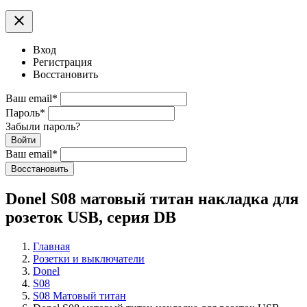
clear
Вход
Регистрация
Восстановить
Ваш email
*
Пароль
*
Забыли пароль?
Войти
Ваш email
*
Воcстановить
Donel S08 матовый титан накладка для
розеток USB, серия DB
Главная
Розетки и выключатели
Donel
S08
S08 Матовый титан