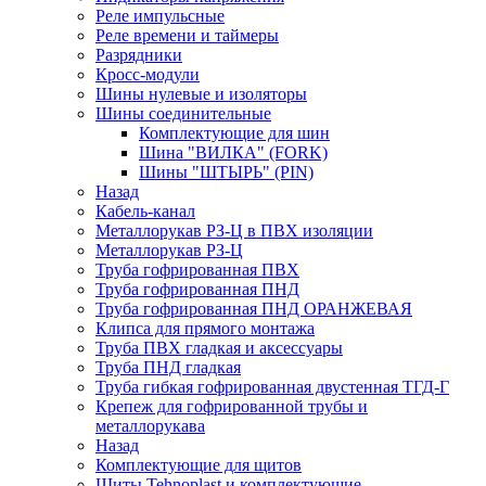
Реле импульсные
Реле времени и таймеры
Разрядники
Кросс-модули
Шины нулевые и изоляторы
Шины соединительные
Комплектующие для шин
Шина "ВИЛКА" (FORK)
Шины "ШТЫРЬ" (PIN)
Назад
Кабель-канал
Металлорукав РЗ-Ц в ПВХ изоляции
Металлорукав РЗ-Ц
Труба гофрированная ПВХ
Труба гофрированная ПНД
Труба гофрированная ПНД ОРАНЖЕВАЯ
Клипса для прямого монтажа
Труба ПВХ гладкая и аксессуары
Труба ПНД гладкая
Труба гибкая гофрированная двустенная ТГД-Г
Крепеж для гофрированной трубы и
металлорукава
Назад
Комплектующие для щитов
Щиты Tehnoplast и комплектующие