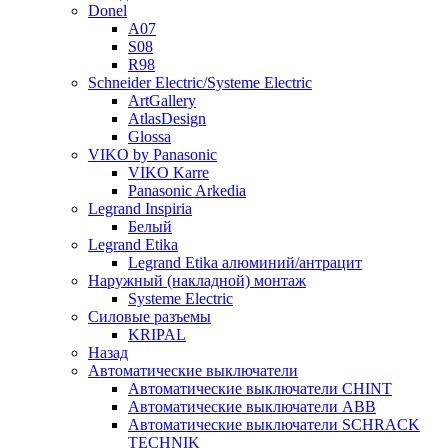
Donel
A07
S08
R98
Schneider Electric/Systeme Electric
ArtGallery
AtlasDesign
Glossa
VIKO by Panasonic
VIKO Karre
Panasonic Arkedia
Legrand Inspiria
Белый
Legrand Etika
Legrand Etika алюминий/антрацит
Наружный (накладной) монтаж
Systeme Electric
Силовые разъемы
KRIPAL
Назад
Автоматические выключатели
Автоматические выключатели CHINT
Автоматические выключатели ABB
Автоматические выключатели SCHRACK
TECHNIK