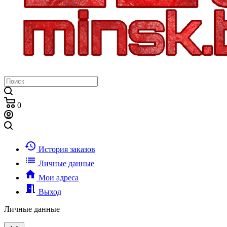
0
history
История заказов
list
Личные данные
home
Мои адреса
meeting_room
Выход
Личные данные