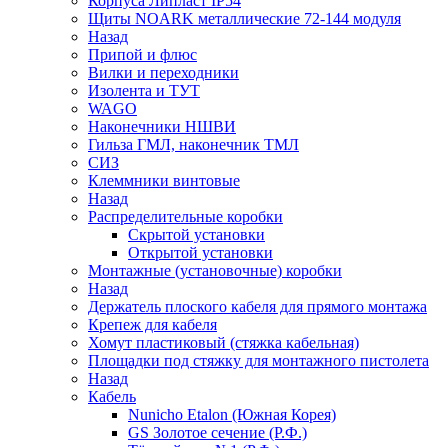
Корпуса Липласт IP54
Щиты NOARK металлические 72-144 модуля
Назад
Припой и флюс
Вилки и переходники
Изолента и ТУТ
WAGO
Наконечники НШВИ
Гильза ГМЛ, наконечник ТМЛ
СИЗ
Клеммники винтовые
Назад
Распределительные коробки
Скрытой установки
Открытой установки
Монтажные (установочные) коробки
Назад
Держатель плоского кабеля для прямого монтажа
Крепеж для кабеля
Хомут пластиковый (стяжка кабельная)
Площадки под стяжку для монтажного пистолета
Назад
Кабель
Nunicho Etalon (Южная Корея)
GS Золотое сечение (Р.Ф.)