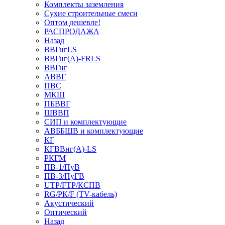
Комплекты заземления
Сухие строительные смеси
Оптом дешевле!
РАСПРОДАЖА
Назад
ВВГнгLS
ВВГнг(А)-FRLS
ВВГнг
АВВГ
ПВС
МКШ
ПБВВГ
ШВВП
СИП и комплектующие
АВББШВ и комплектующие
КГ
КГВВнг(А)-LS
РКГМ
ПВ-1/ПуВ
ПВ-3/ПуГВ
UTP/FTP/КСПВ
RG/РК/F (TV-кабель)
Акустический
Оптический
Назад