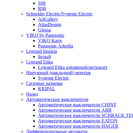
S08
R98
Schneider Electric/Systeme Electric
ArtGallery
AtlasDesign
Glossa
VIKO by Panasonic
VIKO Karre
Panasonic Arkedia
Legrand Inspiria
Белый
Legrand Etika
Legrand Etika алюминий/антрацит
Наружный (накладной) монтаж
Systeme Electric
Силовые разъемы
KRIPAL
Назад
Автоматические выключатели
Автоматические выключатели CHINT
Автоматические выключатели ABB
Автоматические выключатели SCHRACK T
Автоматические выключатели EATON
Автоматические выключатели HAGER
Дифференциальные автоматы