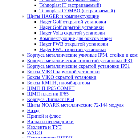
Tehnoplast IT (встраиваемый)
Tehnoplast COMBO (встраиваемый)
Щиты HAGER и комплектующие
Hager Golf открытой установки
Hager Golf скрытой установки
Hager Volta скрытой установки
Комплектующие для боксов Hager
Hager FWB открытой установки
Hager FWU скрытой установки
Корпуса металлические уличные IP54, стойки и к
Корпуса металлические открытой установки IP31
Корпуса металлические скрытой установки IP31
Боксы VIKO наружной установки
Боксы VIKO скрытой установки
Боксы КМПН, пломбираторы
ЩМП-П IP65 COMET
ЩМП пластик IP65
Корпуса Липласт IP54
Щиты NOARK металлические 72-144 модуля
Назад
Припой и флюс
Вилки и переходники
Изолента и ТУТ
WAGO