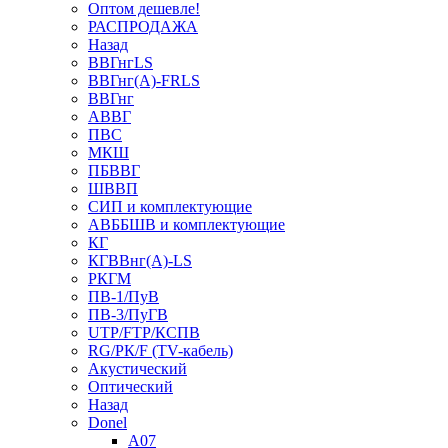
Оптом дешевле!
РАСПРОДАЖА
Назад
ВВГнгLS
ВВГнг(А)-FRLS
ВВГнг
АВВГ
ПВС
МКШ
ПБВВГ
ШВВП
СИП и комплектующие
АВББШВ и комплектующие
КГ
КГВВнг(А)-LS
РКГМ
ПВ-1/ПуВ
ПВ-3/ПуГВ
UTP/FTP/КСПВ
RG/РК/F (TV-кабель)
Акустический
Оптический
Назад
Donel
A07