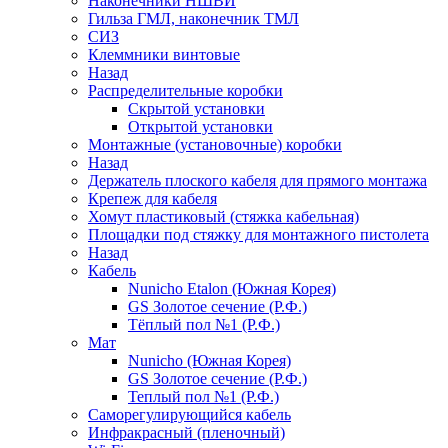
Наконечники НШВИ
Гильза ГМЛ, наконечник ТМЛ
СИЗ
Клеммники винтовые
Назад
Распределительные коробки
Скрытой установки
Открытой установки
Монтажные (установочные) коробки
Назад
Держатель плоского кабеля для прямого монтажа
Крепеж для кабеля
Хомут пластиковый (стяжка кабельная)
Площадки под стяжку для монтажного пистолета
Назад
Кабель
Nunicho Etalon (Южная Корея)
GS Золотое сечение (Р.Ф.)
Тёплый пол №1 (Р.Ф.)
Мат
Nunicho (Южная Корея)
GS Золотое сечение (Р.Ф.)
Теплый пол №1 (Р.Ф.)
Саморегулирующийся кабель
Инфракрасный (пленочный)