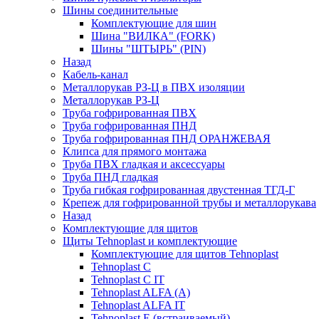
Шины соединительные
Комплектующие для шин
Шина "ВИЛКА" (FORK)
Шины "ШТЫРЬ" (PIN)
Назад
Кабель-канал
Металлорукав РЗ-Ц в ПВХ изоляции
Металлорукав РЗ-Ц
Труба гофрированная ПВХ
Труба гофрированная ПНД
Труба гофрированная ПНД ОРАНЖЕВАЯ
Клипса для прямого монтажа
Труба ПВХ гладкая и аксессуары
Труба ПНД гладкая
Труба гибкая гофрированная двустенная ТГД-Г
Крепеж для гофрированной трубы и металлорукава
Назад
Комплектующие для щитов
Щиты Tehnoplast и комплектующие
Комплектующие для щитов Tehnoplast
Tehnoplast C
Tehnoplast C IT
Tehnoplast ALFA (А)
Tehnoplast ALFA IT
Tehnoplast E (встраиваемый)