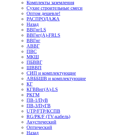
Комплекты заземления
Сухие строительные смеси
Оптом дешевле!
РАСПРОДАЖА
Назад
ВВГнгLS
ВВГнг(А)-FRLS
ВВГнг
АВВГ
ПВС
МКШ
ПБВВГ
ШВВП
СИП и комплектующие
АВББШВ и комплектующие
КГ
КГВВнг(А)-LS
РКГМ
ПВ-1/ПуВ
ПВ-3/ПуГВ
UTP/FTP/КСПВ
RG/РК/F (TV-кабель)
Акустический
Оптический
Назад