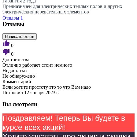
Гарантия 2 года
Предназначен для электрических теплых полов и других
электрических наревательных элементов
Отзывы
1
Отзывы
Написать отзыв
thumb_up
0
thumb_down
0
Достоинства
Отлично работает стоит немного
Недостатки
Не обнаружено
Комментарий
Если хотите простоту это то что Вам надо
Петрович
12 января 2023 г.
Вы смотрели
Поздравляем! Теперь Вы будете в
курсе всех акций!
Хотите узнавать про акции и скидки