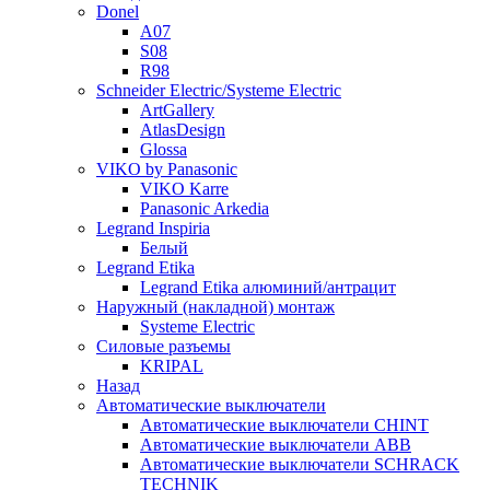
Donel
A07
S08
R98
Schneider Electric/Systeme Electric
ArtGallery
AtlasDesign
Glossa
VIKO by Panasonic
VIKO Karre
Panasonic Arkedia
Legrand Inspiria
Белый
Legrand Etika
Legrand Etika алюминий/антрацит
Наружный (накладной) монтаж
Systeme Electric
Силовые разъемы
KRIPAL
Назад
Автоматические выключатели
Автоматические выключатели CHINT
Автоматические выключатели ABB
Автоматические выключатели SCHRACK
TECHNIK