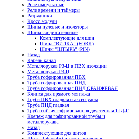
Реле импульсные
Реле времени и таймеры
Разрядники
Кросс-модули
Шины нулевые и изоляторы
Шины соединительные
Комплектующие для шин
Шина "ВИЛКА" (FORK)
Шины "ШТЫРЬ" (PIN)
Назад
Кабель-канал
Металлорукав РЗ-Ц в ПВХ изоляции
Металлорукав РЗ-Ц
Труба гофрированная ПВХ
Труба гофрированная ПНД
Труба гофрированная ПНД ОРАНЖЕВАЯ
Клипса для прямого монтажа
Труба ПВХ гладкая и аксессуары
Труба ПНД гладкая
Труба гибкая гофрированная двустенная ТГД-Г
Крепеж для гофрированной трубы и
металлорукава
Назад
Комплектующие для щитов
Щиты Tehnoplast и комплектующие