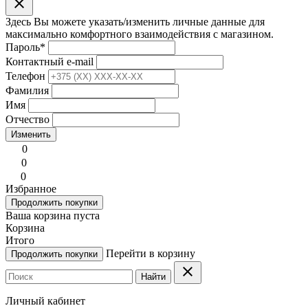
clear
Здесь Вы можете указать/изменить личные данные для
максимально комфортного взаимодействия с магазином.
Пароль
*
Контактный e-mail
Телефон
Фамилия
Имя
Отчество
Изменить
0
0
0
Избранное
Продолжить покупки
Ваша корзина пуста
Корзина
Итого
Перейти в корзину
Продолжить покупки
clear
Найти
Личный кабинет