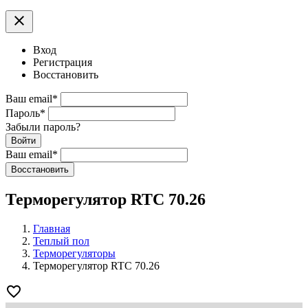
clear
Вход
Регистрация
Восстановить
Ваш email
*
Пароль
*
Забыли пароль?
Войти
Ваш email
*
Воcстановить
Терморегулятор RTC 70.26
Главная
Теплый пол
Терморегуляторы
Терморегулятор RTC 70.26
favorite_border