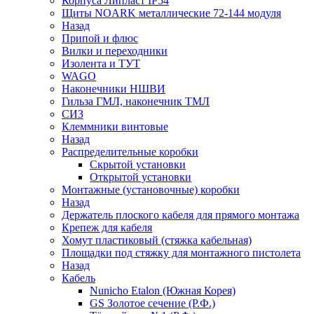
Корпуса Липласт IP54
Щиты NOARK металлические 72-144 модуля
Назад
Припой и флюс
Вилки и переходники
Изолента и ТУТ
WAGO
Наконечники НШВИ
Гильза ГМЛ, наконечник ТМЛ
СИЗ
Клеммники винтовые
Назад
Распределительные коробки
Скрытой установки
Открытой установки
Монтажные (установочные) коробки
Назад
Держатель плоского кабеля для прямого монтажа
Крепеж для кабеля
Хомут пластиковый (стяжка кабельная)
Площадки под стяжку для монтажного пистолета
Назад
Кабель
Nunicho Etalon (Южная Корея)
GS Золотое сечение (Р.Ф.)