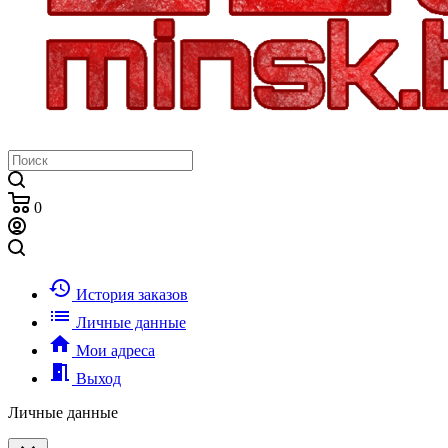
0
history
История заказов
list
Личные данные
home
Мои адреса
meeting_room
Выход
Личные данные