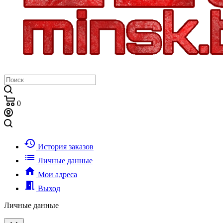
0
history
История заказов
list
Личные данные
home
Мои адреса
meeting_room
Выход
Личные данные