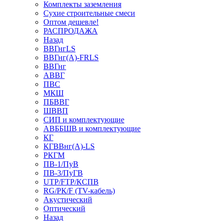
Комплекты заземления
Сухие строительные смеси
Оптом дешевле!
РАСПРОДАЖА
Назад
ВВГнгLS
ВВГнг(А)-FRLS
ВВГнг
АВВГ
ПВС
МКШ
ПБВВГ
ШВВП
СИП и комплектующие
АВББШВ и комплектующие
КГ
КГВВнг(А)-LS
РКГМ
ПВ-1/ПуВ
ПВ-3/ПуГВ
UTP/FTP/КСПВ
RG/РК/F (TV-кабель)
Акустический
Оптический
Назад