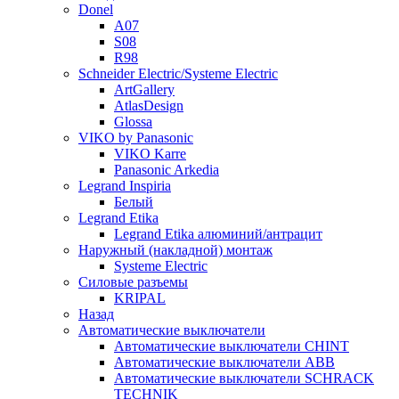
Donel
A07
S08
R98
Schneider Electric/Systeme Electric
ArtGallery
AtlasDesign
Glossa
VIKO by Panasonic
VIKO Karre
Panasonic Arkedia
Legrand Inspiria
Белый
Legrand Etika
Legrand Etika алюминий/антрацит
Наружный (накладной) монтаж
Systeme Electric
Силовые разъемы
KRIPAL
Назад
Автоматические выключатели
Автоматические выключатели CHINT
Автоматические выключатели ABB
Автоматические выключатели SCHRACK
TECHNIK