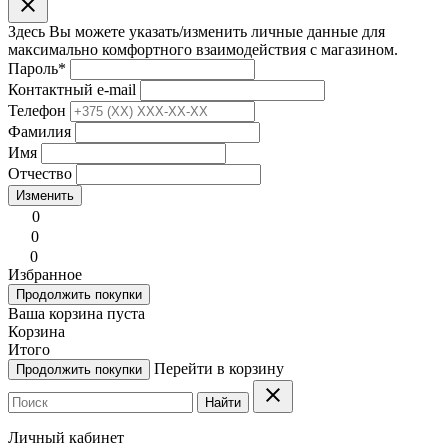
clear
Здесь Вы можете указать/изменить личные данные для
максимально комфортного взаимодействия с магазином.
Пароль
*
Контактный e-mail
Телефон
Фамилия
Имя
Отчество
Изменить
0
0
0
Избранное
Продолжить покупки
Ваша корзина пуста
Корзина
Итого
Перейти в корзину
Продолжить покупки
clear
Найти
Личный кабинет