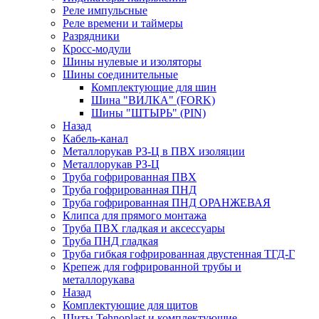
Реле импульсные
Реле времени и таймеры
Разрядники
Кросс-модули
Шины нулевые и изоляторы
Шины соединительные
Комплектующие для шин
Шина "ВИЛКА" (FORK)
Шины "ШТЫРЬ" (PIN)
Назад
Кабель-канал
Металлорукав РЗ-Ц в ПВХ изоляции
Металлорукав РЗ-Ц
Труба гофрированная ПВХ
Труба гофрированная ПНД
Труба гофрированная ПНД ОРАНЖЕВАЯ
Клипса для прямого монтажа
Труба ПВХ гладкая и аксессуары
Труба ПНД гладкая
Труба гибкая гофрированная двустенная ТГД-Г
Крепеж для гофрированной трубы и
металлорукава
Назад
Комплектующие для щитов
Щиты Tehnoplast и комплектующие