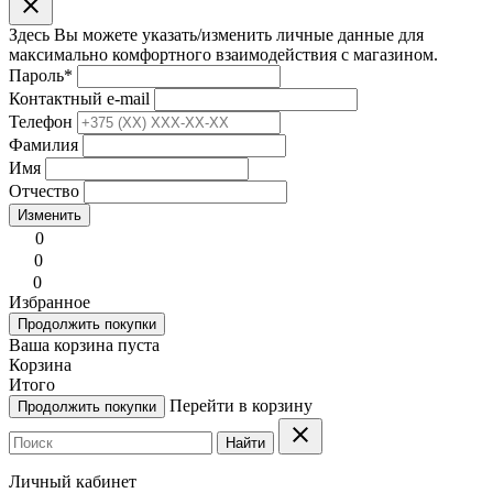
clear
Здесь Вы можете указать/изменить личные данные для
максимально комфортного взаимодействия с магазином.
Пароль
*
Контактный e-mail
Телефон
Фамилия
Имя
Отчество
Изменить
0
0
0
Избранное
Продолжить покупки
Ваша корзина пуста
Корзина
Итого
Перейти в корзину
Продолжить покупки
clear
Найти
Личный кабинет