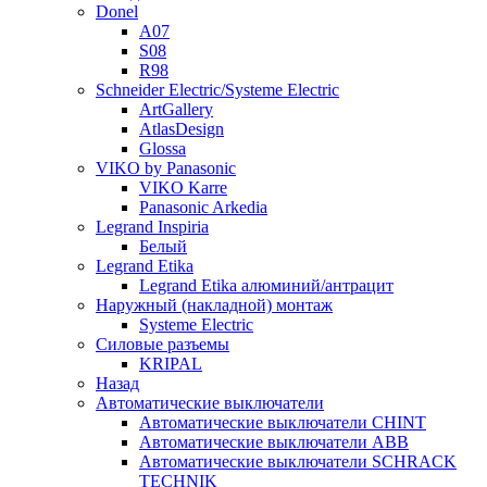
Donel
A07
S08
R98
Schneider Electric/Systeme Electric
ArtGallery
AtlasDesign
Glossa
VIKO by Panasonic
VIKO Karre
Panasonic Arkedia
Legrand Inspiria
Белый
Legrand Etika
Legrand Etika алюминий/антрацит
Наружный (накладной) монтаж
Systeme Electric
Силовые разъемы
KRIPAL
Назад
Автоматические выключатели
Автоматические выключатели CHINT
Автоматические выключатели ABB
Автоматические выключатели SCHRACK
TECHNIK