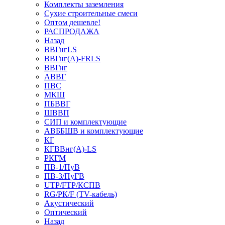
Комплекты заземления
Сухие строительные смеси
Оптом дешевле!
РАСПРОДАЖА
Назад
ВВГнгLS
ВВГнг(А)-FRLS
ВВГнг
АВВГ
ПВС
МКШ
ПБВВГ
ШВВП
СИП и комплектующие
АВББШВ и комплектующие
КГ
КГВВнг(А)-LS
РКГМ
ПВ-1/ПуВ
ПВ-3/ПуГВ
UTP/FTP/КСПВ
RG/РК/F (TV-кабель)
Акустический
Оптический
Назад