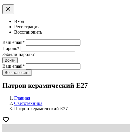
clear
Вход
Регистрация
Восстановить
Ваш email
*
Пароль
*
Забыли пароль?
Войти
Ваш email
*
Воcстановить
Патрон керамический E27
Главная
Светотехника
Патрон керамический E27
favorite_border