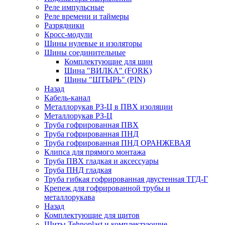
Реле импульсные
Реле времени и таймеры
Разрядники
Кросс-модули
Шины нулевые и изоляторы
Шины соединительные
Комплектующие для шин
Шина "ВИЛКА" (FORK)
Шины "ШТЫРЬ" (PIN)
Назад
Кабель-канал
Металлорукав РЗ-Ц в ПВХ изоляции
Металлорукав РЗ-Ц
Труба гофрированная ПВХ
Труба гофрированная ПНД
Труба гофрированная ПНД ОРАНЖЕВАЯ
Клипса для прямого монтажа
Труба ПВХ гладкая и аксессуары
Труба ПНД гладкая
Труба гибкая гофрированная двустенная ТГД-Г
Крепеж для гофрированной трубы и
металлорукава
Назад
Комплектующие для щитов
Щиты Tehnoplast и комплектующие