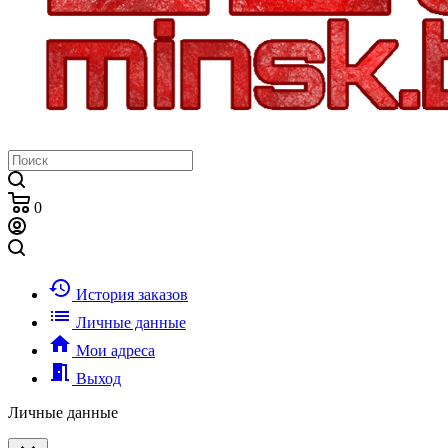
0
history
История заказов
list
Личные данные
home
Мои адреса
meeting_room
Выход
Личные данные