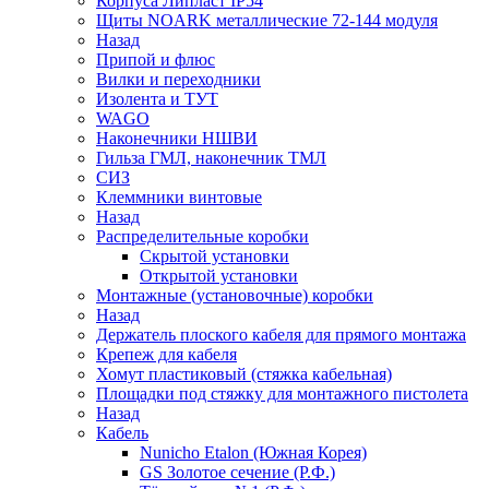
Корпуса Липласт IP54
Щиты NOARK металлические 72-144 модуля
Назад
Припой и флюс
Вилки и переходники
Изолента и ТУТ
WAGO
Наконечники НШВИ
Гильза ГМЛ, наконечник ТМЛ
СИЗ
Клеммники винтовые
Назад
Распределительные коробки
Скрытой установки
Открытой установки
Монтажные (установочные) коробки
Назад
Держатель плоского кабеля для прямого монтажа
Крепеж для кабеля
Хомут пластиковый (стяжка кабельная)
Площадки под стяжку для монтажного пистолета
Назад
Кабель
Nunicho Etalon (Южная Корея)
GS Золотое сечение (Р.Ф.)