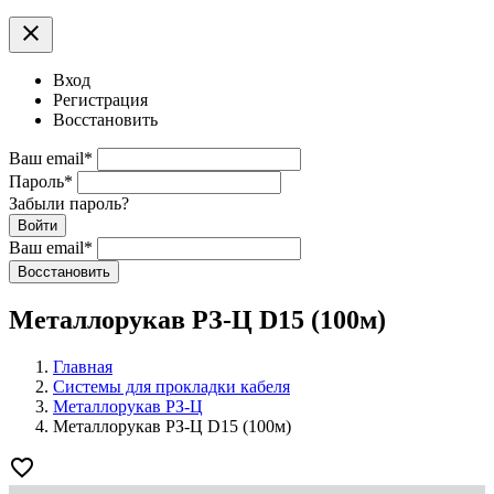
clear
Вход
Регистрация
Восстановить
Ваш email
*
Пароль
*
Забыли пароль?
Войти
Ваш email
*
Воcстановить
Металлорукав РЗ-Ц D15 (100м)
Главная
Системы для прокладки кабеля
Металлорукав РЗ-Ц
Металлорукав РЗ-Ц D15 (100м)
favorite_border