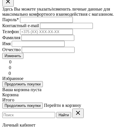
clear
Здесь Вы можете указать/изменить личные данные для
максимально комфортного взаимодействия с магазином.
Пароль
*
Контактный e-mail
Телефон
Фамилия
Имя
Отчество
Изменить
0
0
0
Избранное
Продолжить покупки
Ваша корзина пуста
Корзина
Итого
Перейти в корзину
Продолжить покупки
clear
Найти
Личный кабинет