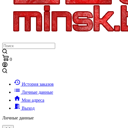
0
history
История заказов
list
Личные данные
home
Мои адреса
meeting_room
Выход
Личные данные