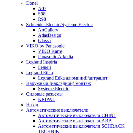
Donel
A07
S08
R98
Schneider Electric/Systeme Electric
ArtGallery
AtlasDesign
Glossa
VIKO by Panasonic
VIKO Karre
Panasonic Arkedia
Legrand Inspiria
Белый
Legrand Etika
Legrand Etika алюминий/антрацит
Наружный (накладной) монтаж
Systeme Electric
Силовые разъемы
KRIPAL
Назад
Автоматические выключатели
Автоматические выключатели CHINT
Автоматические выключатели ABB
Автоматические выключатели SCHRACK
TECHNIK