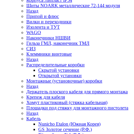
Корпуса Липласт IP54
Щиты NOARK металлические 72-144 модуля
Назад
Припой и флюс
Вилки и переходники
Изолента и ТУТ
WAGO
Наконечники НШВИ
Гильза ГМЛ, наконечник ТМЛ
СИЗ
Клеммники винтовые
Назад
Распределительные коробки
Скрытой установки
Открытой установки
Монтажные (установочные) коробки
Назад
Держатель плоского кабеля для прямого монтажа
Крепеж для кабеля
Хомут пластиковый (стяжка кабельная)
Площадки под стяжку для монтажного пистолета
Назад
Кабель
Nunicho Etalon (Южная Корея)
GS Золотое сечение (Р.Ф.)