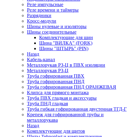
Реле импульсные
Реле времени и таймеры
Разрядники
Кросс-модули
Шины нулевые и изоляторы
Шины соединительные
Комплектующие для шин
Шина "ВИЛКА" (FORK)
Шины "ШТЫРЬ" (PIN)
Назад
Кабель-канал
Металлорукав РЗ-Ц в ПВХ изоляции
Металлорукав РЗ-Ц
Труба гофрированная ПВХ
Труба гофрированная ПНД
Труба гофрированная ПНД ОРАНЖЕВАЯ
Клипса для прямого монтажа
Труба ПВХ гладкая и аксессуары
Труба ПНД гладкая
Труба гибкая гофрированная двустенная ТГД-Г
Крепеж для гофрированной трубы и
металлорукава
Назад
Комплектующие для щитов
Щиты Tehnoplast и комплектующие