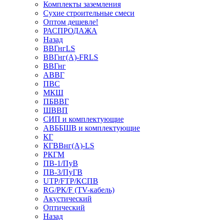
Комплекты заземления
Сухие строительные смеси
Оптом дешевле!
РАСПРОДАЖА
Назад
ВВГнгLS
ВВГнг(А)-FRLS
ВВГнг
АВВГ
ПВС
МКШ
ПБВВГ
ШВВП
СИП и комплектующие
АВББШВ и комплектующие
КГ
КГВВнг(А)-LS
РКГМ
ПВ-1/ПуВ
ПВ-3/ПуГВ
UTP/FTP/КСПВ
RG/РК/F (TV-кабель)
Акустический
Оптический
Назад