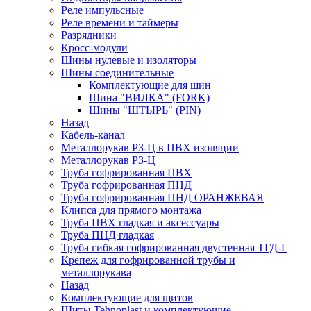
Реле импульсные
Реле времени и таймеры
Разрядники
Кросс-модули
Шины нулевые и изоляторы
Шины соединительные
Комплектующие для шин
Шина "ВИЛКА" (FORK)
Шины "ШТЫРЬ" (PIN)
Назад
Кабель-канал
Металлорукав РЗ-Ц в ПВХ изоляции
Металлорукав РЗ-Ц
Труба гофрированная ПВХ
Труба гофрированная ПНД
Труба гофрированная ПНД ОРАНЖЕВАЯ
Клипса для прямого монтажа
Труба ПВХ гладкая и аксессуары
Труба ПНД гладкая
Труба гибкая гофрированная двустенная ТГД-Г
Крепеж для гофрированной трубы и
металлорукава
Назад
Комплектующие для щитов
Щиты Tehnoplast и комплектующие