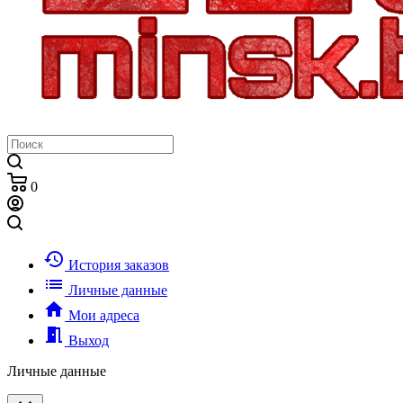
0
history
История заказов
list
Личные данные
home
Мои адреса
meeting_room
Выход
Личные данные