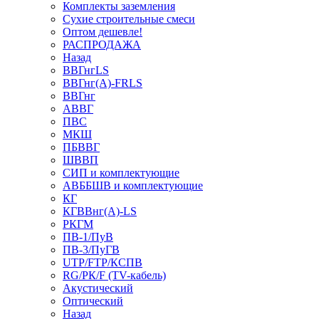
Комплекты заземления
Сухие строительные смеси
Оптом дешевле!
РАСПРОДАЖА
Назад
ВВГнгLS
ВВГнг(А)-FRLS
ВВГнг
АВВГ
ПВС
МКШ
ПБВВГ
ШВВП
СИП и комплектующие
АВББШВ и комплектующие
КГ
КГВВнг(А)-LS
РКГМ
ПВ-1/ПуВ
ПВ-3/ПуГВ
UTP/FTP/КСПВ
RG/РК/F (TV-кабель)
Акустический
Оптический
Назад