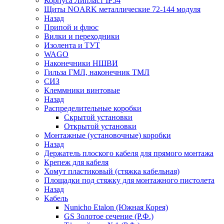
Корпуса Липласт IP54
Щиты NOARK металлические 72-144 модуля
Назад
Припой и флюс
Вилки и переходники
Изолента и ТУТ
WAGO
Наконечники НШВИ
Гильза ГМЛ, наконечник ТМЛ
СИЗ
Клеммники винтовые
Назад
Распределительные коробки
Скрытой установки
Открытой установки
Монтажные (установочные) коробки
Назад
Держатель плоского кабеля для прямого монтажа
Крепеж для кабеля
Хомут пластиковый (стяжка кабельная)
Площадки под стяжку для монтажного пистолета
Назад
Кабель
Nunicho Etalon (Южная Корея)
GS Золотое сечение (Р.Ф.)