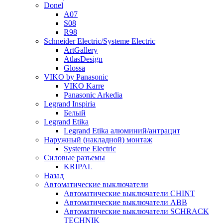
Donel
A07
S08
R98
Schneider Electric/Systeme Electric
ArtGallery
AtlasDesign
Glossa
VIKO by Panasonic
VIKO Karre
Panasonic Arkedia
Legrand Inspiria
Белый
Legrand Etika
Legrand Etika алюминий/антрацит
Наружный (накладной) монтаж
Systeme Electric
Силовые разъемы
KRIPAL
Назад
Автоматические выключатели
Автоматические выключатели CHINT
Автоматические выключатели ABB
Автоматические выключатели SCHRACK
TECHNIK