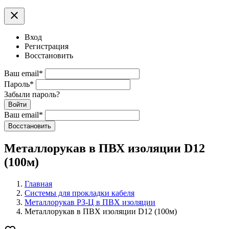
clear
Вход
Регистрация
Восстановить
Ваш email
*
Пароль
*
Забыли пароль?
Войти
Ваш email
*
Воcстановить
Металлорукав в ПВХ изоляции D12
(100м)
Главная
Системы для прокладки кабеля
Металлорукав РЗ-Ц в ПВХ изоляции
Металлорукав в ПВХ изоляции D12 (100м)