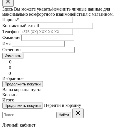
clear
Здесь Вы можете указать/изменить личные данные для
максимально комфортного взаимодействия с магазином.
Пароль
*
Контактный e-mail
Телефон
Фамилия
Имя
Отчество
Изменить
0
0
0
Избранное
Продолжить покупки
Ваша корзина пуста
Корзина
Итого
Перейти в корзину
Продолжить покупки
clear
Найти
Личный кабинет