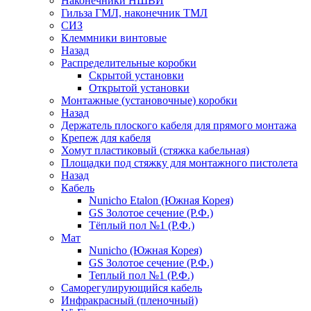
Наконечники НШВИ
Гильза ГМЛ, наконечник ТМЛ
СИЗ
Клеммники винтовые
Назад
Распределительные коробки
Скрытой установки
Открытой установки
Монтажные (установочные) коробки
Назад
Держатель плоского кабеля для прямого монтажа
Крепеж для кабеля
Хомут пластиковый (стяжка кабельная)
Площадки под стяжку для монтажного пистолета
Назад
Кабель
Nunicho Etalon (Южная Корея)
GS Золотое сечение (Р.Ф.)
Тёплый пол №1 (Р.Ф.)
Мат
Nunicho (Южная Корея)
GS Золотое сечение (Р.Ф.)
Теплый пол №1 (Р.Ф.)
Саморегулирующийся кабель
Инфракрасный (пленочный)