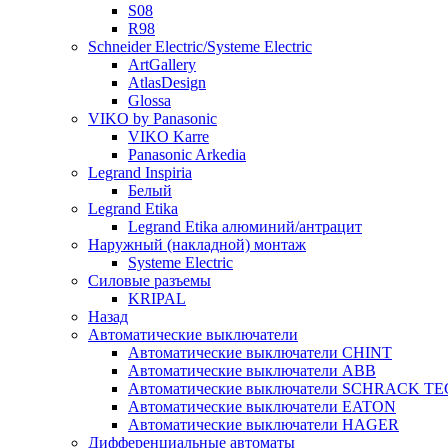
S08
R98
Schneider Electric/Systeme Electric
ArtGallery
AtlasDesign
Glossa
VIKO by Panasonic
VIKO Karre
Panasonic Arkedia
Legrand Inspiria
Белый
Legrand Etika
Legrand Etika алюминий/антрацит
Наружный (накладной) монтаж
Systeme Electric
Силовые разъемы
KRIPAL
Назад
Автоматические выключатели
Автоматические выключатели CHINT
Автоматические выключатели ABB
Автоматические выключатели SCHRACK T
Автоматические выключатели EATON
Автоматические выключатели HAGER
Дифференциальные автоматы