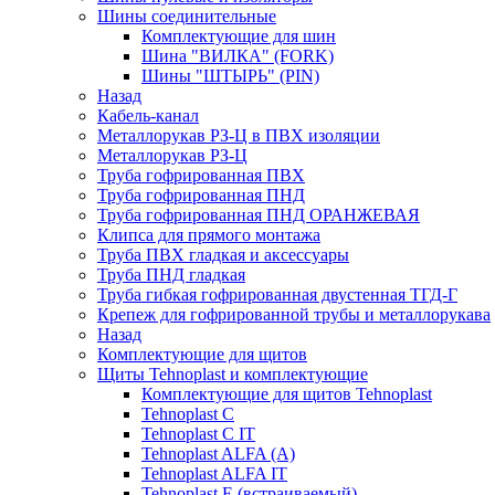
Шины соединительные
Комплектующие для шин
Шина "ВИЛКА" (FORK)
Шины "ШТЫРЬ" (PIN)
Назад
Кабель-канал
Металлорукав РЗ-Ц в ПВХ изоляции
Металлорукав РЗ-Ц
Труба гофрированная ПВХ
Труба гофрированная ПНД
Труба гофрированная ПНД ОРАНЖЕВАЯ
Клипса для прямого монтажа
Труба ПВХ гладкая и аксессуары
Труба ПНД гладкая
Труба гибкая гофрированная двустенная ТГД-Г
Крепеж для гофрированной трубы и металлорукава
Назад
Комплектующие для щитов
Щиты Tehnoplast и комплектующие
Комплектующие для щитов Tehnoplast
Tehnoplast C
Tehnoplast C IT
Tehnoplast ALFA (А)
Tehnoplast ALFA IT
Tehnoplast E (встраиваемый)