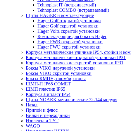
Tehnoplast IT (встраиваемый)
Tehnoplast COMBO (встраиваемый)
Щиты HAGER и комплектующие
Hager Golf открытой установки
Hager Golf скрытой установки
Hager Volta скрытой установки
Комплектующие для боксов Hager
Hager FWB открытой установки
Hager FWU скрытой установки
Корпуса металлические уличные IP54, стойки и к
Корпуса металлические открытой установки IP31
Корпуса металлические скрытой установки IP31
Боксы VIKO наружной установки
Боксы VIKO скрытой установки
Боксы КМПН, пломбираторы
ЩМП-П IP65 COMET
ЩМП пластик IP65
Корпуса Липласт IP54
Щиты NOARK металлические 72-144 модуля
Назад
Припой и флюс
Вилки и переходники
Изолента и ТУТ
WAGO