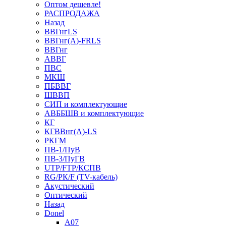
Оптом дешевле!
РАСПРОДАЖА
Назад
ВВГнгLS
ВВГнг(А)-FRLS
ВВГнг
АВВГ
ПВС
МКШ
ПБВВГ
ШВВП
СИП и комплектующие
АВББШВ и комплектующие
КГ
КГВВнг(А)-LS
РКГМ
ПВ-1/ПуВ
ПВ-3/ПуГВ
UTP/FTP/КСПВ
RG/РК/F (TV-кабель)
Акустический
Оптический
Назад
Donel
A07