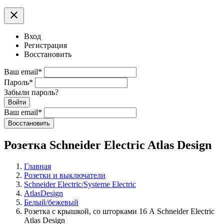
clear
Вход
Регистрация
Восстановить
Ваш email
*
Пароль
*
Забыли пароль?
Войти
Ваш email
*
Воcстановить
Розетка Schneider Electric Atlas Design
Главная
Розетки и выключатели
Schneider Electric/Systeme Electric
AtlasDesign
Белый/бежевый
Розетка с крышкой, со шторками 16 А Schneider Electric
Atlas Design