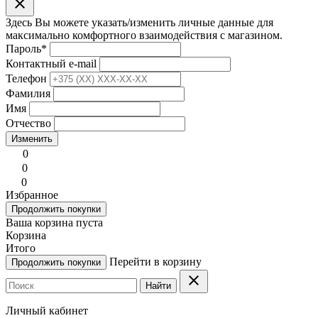
clear
Здесь Вы можете указать/изменить личные данные для
максимально комфортного взаимодействия с магазином.
Пароль
*
Контактный e-mail
Телефон
Фамилия
Имя
Отчество
Изменить
0
0
0
Избранное
Продолжить покупки
Ваша корзина пуста
Корзина
Итого
Перейти в корзину
Продолжить покупки
clear
Найти
Личный кабинет