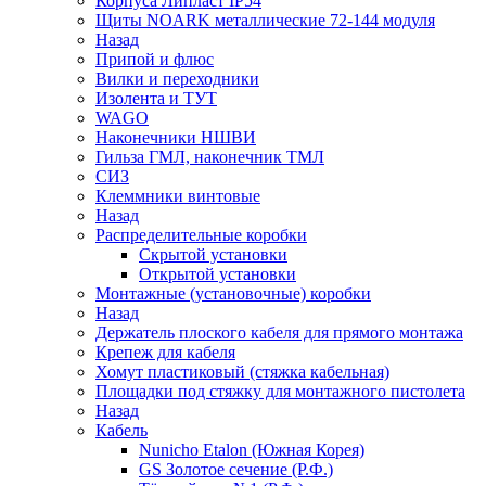
Корпуса Липласт IP54
Щиты NOARK металлические 72-144 модуля
Назад
Припой и флюс
Вилки и переходники
Изолента и ТУТ
WAGO
Наконечники НШВИ
Гильза ГМЛ, наконечник ТМЛ
СИЗ
Клеммники винтовые
Назад
Распределительные коробки
Скрытой установки
Открытой установки
Монтажные (установочные) коробки
Назад
Держатель плоского кабеля для прямого монтажа
Крепеж для кабеля
Хомут пластиковый (стяжка кабельная)
Площадки под стяжку для монтажного пистолета
Назад
Кабель
Nunicho Etalon (Южная Корея)
GS Золотое сечение (Р.Ф.)