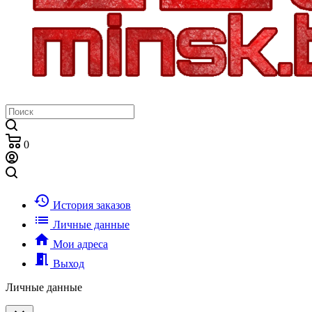
0
history
История заказов
list
Личные данные
home
Мои адреса
meeting_room
Выход
Личные данные