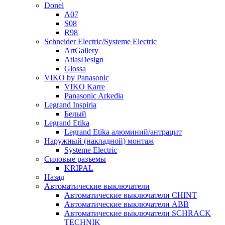
Donel
A07
S08
R98
Schneider Electric/Systeme Electric
ArtGallery
AtlasDesign
Glossa
VIKO by Panasonic
VIKO Karre
Panasonic Arkedia
Legrand Inspiria
Белый
Legrand Etika
Legrand Etika алюминий/антрацит
Наружный (накладной) монтаж
Systeme Electric
Силовые разъемы
KRIPAL
Назад
Автоматические выключатели
Автоматические выключатели CHINT
Автоматические выключатели ABB
Автоматические выключатели SCHRACK
TECHNIK