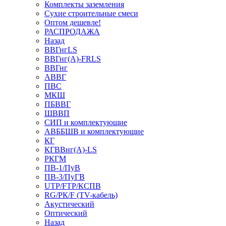
Комплекты заземления
Сухие строительные смеси
Оптом дешевле!
РАСПРОДАЖА
Назад
ВВГнгLS
ВВГнг(А)-FRLS
ВВГнг
АВВГ
ПВС
МКШ
ПБВВГ
ШВВП
СИП и комплектующие
АВББШВ и комплектующие
КГ
КГВВнг(А)-LS
РКГМ
ПВ-1/ПуВ
ПВ-3/ПуГВ
UTP/FTP/КСПВ
RG/РК/F (TV-кабель)
Акустический
Оптический
Назад