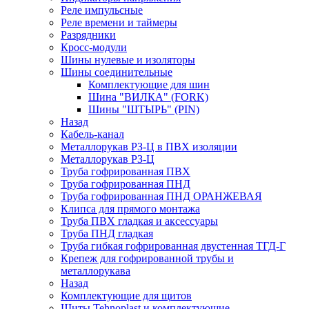
Реле импульсные
Реле времени и таймеры
Разрядники
Кросс-модули
Шины нулевые и изоляторы
Шины соединительные
Комплектующие для шин
Шина "ВИЛКА" (FORK)
Шины "ШТЫРЬ" (PIN)
Назад
Кабель-канал
Металлорукав РЗ-Ц в ПВХ изоляции
Металлорукав РЗ-Ц
Труба гофрированная ПВХ
Труба гофрированная ПНД
Труба гофрированная ПНД ОРАНЖЕВАЯ
Клипса для прямого монтажа
Труба ПВХ гладкая и аксессуары
Труба ПНД гладкая
Труба гибкая гофрированная двустенная ТГД-Г
Крепеж для гофрированной трубы и
металлорукава
Назад
Комплектующие для щитов
Щиты Tehnoplast и комплектующие