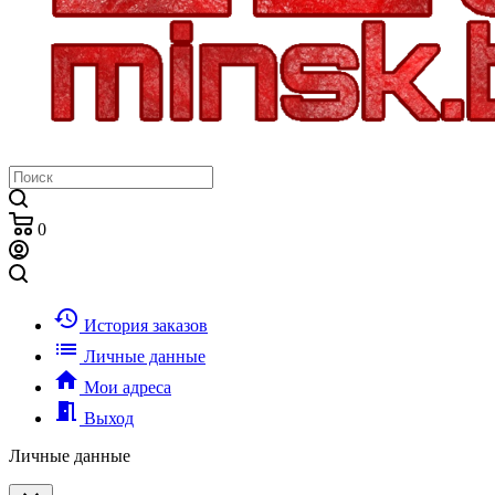
0
history
История заказов
list
Личные данные
home
Мои адреса
meeting_room
Выход
Личные данные