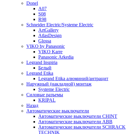
Donel
A07
S08
R98
Schneider Electric/Systeme Electric
ArtGallery
AtlasDesign
Glossa
VIKO by Panasonic
VIKO Karre
Panasonic Arkedia
Legrand Inspiria
Белый
Legrand Etika
Legrand Etika алюминий/антрацит
Наружный (накладной) монтаж
Systeme Electric
Силовые разъемы
KRIPAL
Назад
Автоматические выключатели
Автоматические выключатели CHINT
Автоматические выключатели ABB
Автоматические выключатели SCHRACK
TECHNIK