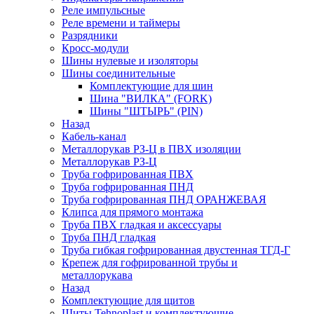
Реле импульсные
Реле времени и таймеры
Разрядники
Кросс-модули
Шины нулевые и изоляторы
Шины соединительные
Комплектующие для шин
Шина "ВИЛКА" (FORK)
Шины "ШТЫРЬ" (PIN)
Назад
Кабель-канал
Металлорукав РЗ-Ц в ПВХ изоляции
Металлорукав РЗ-Ц
Труба гофрированная ПВХ
Труба гофрированная ПНД
Труба гофрированная ПНД ОРАНЖЕВАЯ
Клипса для прямого монтажа
Труба ПВХ гладкая и аксессуары
Труба ПНД гладкая
Труба гибкая гофрированная двустенная ТГД-Г
Крепеж для гофрированной трубы и
металлорукава
Назад
Комплектующие для щитов
Щиты Tehnoplast и комплектующие