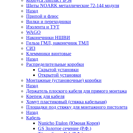
Корпуса Липласт IP54
Щиты NOARK металлические 72-144 модуля
Назад
Припой и флюс
Вилки и переходники
Изолента и ТУТ
WAGO
Наконечники НШВИ
Гильза ГМЛ, наконечник ТМЛ
СИЗ
Клеммники винтовые
Назад
Распределительные коробки
Скрытой установки
Открытой установки
Монтажные (установочные) коробки
Назад
Держатель плоского кабеля для прямого монтажа
Крепеж для кабеля
Хомут пластиковый (стяжка кабельная)
Площадки под стяжку для монтажного пистолета
Назад
Кабель
Nunicho Etalon (Южная Корея)
GS Золотое сечение (Р.Ф.)