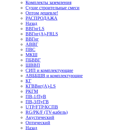
Комплекты заземления
Сухие строительные смеси
Оптом дешевле!
РАСПРОДАЖА
Назад
ВВГнгLS
ВВГнг(А)-FRLS
ВВГнг
АВВГ
ПВС
МКШ
ПБВВГ
ШВВП
СИП и комплектующие
АВББШВ и комплектующие
КГ
КГВВнг(А)-LS
РКГМ
ПВ-1/ПуВ
ПВ-3/ПуГВ
UTP/FTP/КСПВ
RG/РК/F (TV-кабель)
Акустический
Оптический
Назад