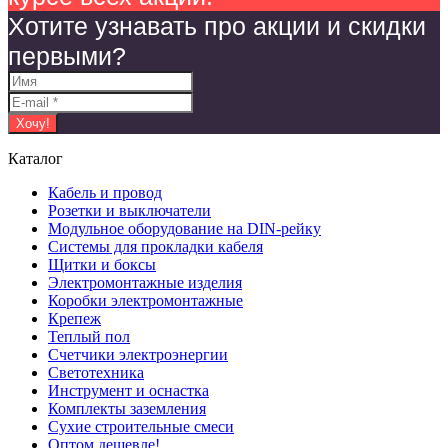
Хотите узнавать про акции и скидки
первыми?
Каталог
Кабель и провод
Розетки и выключатели
Модульное оборудование на DIN-рейку
Системы для прокладки кабеля
Щитки и боксы
Электромонтажные изделия
Коробки электромонтажные
Крепеж
Теплый пол
Счетчики электроэнергии
Светотехника
Инструмент и оснастка
Комплекты заземления
Сухие строительные смеси
Оптом дешевле!