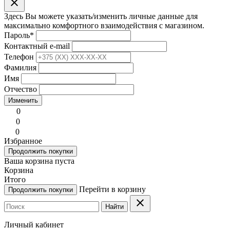
clear
Здесь Вы можете указать/изменить личные данные для
максимально комфортного взаимодействия с магазином.
Пароль
*
Контактный e-mail
Телефон
Фамилия
Имя
Отчество
Изменить
0
0
0
Избранное
Продолжить покупки
Ваша корзина пуста
Корзина
Итого
Перейти в корзину
Продолжить покупки
clear
Найти
Личный кабинет