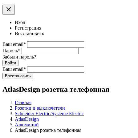
clear
Вход
Регистрация
Восстановить
Ваш email
*
Пароль
*
Забыли пароль?
Войти
Ваш email
*
Воcстановить
AtlasDesign розетка телефонная
Главная
Розетки и выключатели
Schneider Electric/Systeme Electric
AtlasDesign
Алюминий
AtlasDesign розетка телефонная