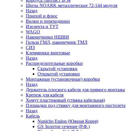
Корпуса Липласт IP54
Щиты NOARK металлические 72-144 модуля
Назад
Припой и флюс
Вилки и переходники
Изолента и ТУТ
WAGO
Наконечники НШВИ
Гильза ГМЛ, наконечник ТМЛ
СИЗ
Клеммники винтовые
Назад
Распределительные коробки
Скрытой установки
Открытой установки
Монтажные (установочные) коробки
Назад
Держатель плоского кабеля для прямого монтажа
Крепеж для кабеля
Хомут пластиковый (стяжка кабельная)
Площадки под стяжку для монтажного пистолета
Назад
Кабель
Nunicho Etalon (Южная Корея)
GS Золотое сечение (Р.Ф.)