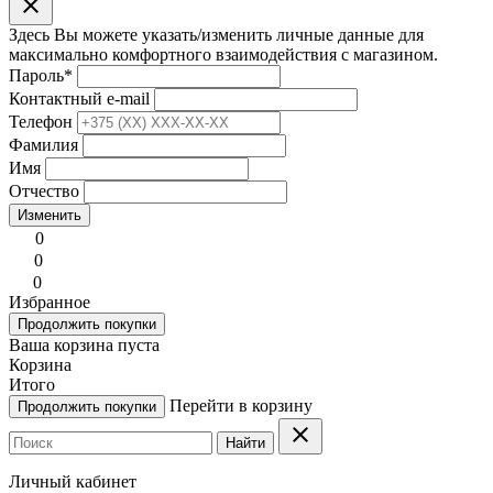
clear
Здесь Вы можете указать/изменить личные данные для
максимально комфортного взаимодействия с магазином.
Пароль
*
Контактный e-mail
Телефон
Фамилия
Имя
Отчество
Изменить
0
0
0
Избранное
Продолжить покупки
Ваша корзина пуста
Корзина
Итого
Перейти в корзину
Продолжить покупки
clear
Найти
Личный кабинет