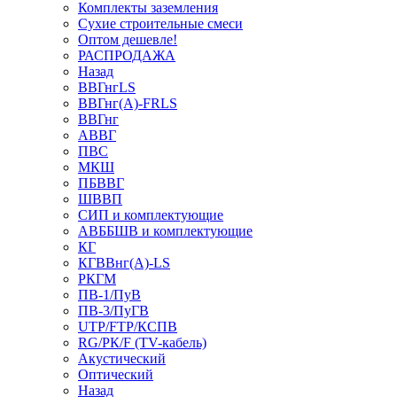
Комплекты заземления
Сухие строительные смеси
Оптом дешевле!
РАСПРОДАЖА
Назад
ВВГнгLS
ВВГнг(А)-FRLS
ВВГнг
АВВГ
ПВС
МКШ
ПБВВГ
ШВВП
СИП и комплектующие
АВББШВ и комплектующие
КГ
КГВВнг(А)-LS
РКГМ
ПВ-1/ПуВ
ПВ-3/ПуГВ
UTP/FTP/КСПВ
RG/РК/F (TV-кабель)
Акустический
Оптический
Назад