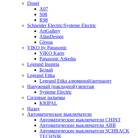
Donel
A07
S08
R98
Schneider Electric/Systeme Electric
ArtGallery
AtlasDesign
Glossa
VIKO by Panasonic
VIKO Karre
Panasonic Arkedia
Legrand Inspiria
Белый
Legrand Etika
Legrand Etika алюминий/антрацит
Наружный (накладной) монтаж
Systeme Electric
Силовые разъемы
KRIPAL
Назад
Автоматические выключатели
Автоматические выключатели CHINT
Автоматические выключатели ABB
Автоматические выключатели SCHRACK
TECHNIK