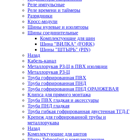
Реле импульсные
Реле времени и таймеры
Разрядники
Кросс-модули
Шины нулевые и изоляторы
Шины соединительные
Комплектующие для шин
Шина "ВИЛКА" (FORK)
Шины "ШТЫРЬ" (PIN)
Назад
Кабель-канал
Металлорукав РЗ-Ц в ПВХ изоляции
Металлорукав РЗ-Ц
Труба гофрированная ПВХ
Труба гофрированная ПНД
Труба гофрированная ПНД ОРАНЖЕВАЯ
Клипса для прямого монтажа
Труба ПВХ гладкая и аксессуары
Труба ПНД гладкая
Труба гибкая гофрированная двустенная ТГД-Г
Крепеж для гофрированной трубы и
металлорукава
Назад
Комплектующие для щитов
Щиты Tehnoplast и комплектующие