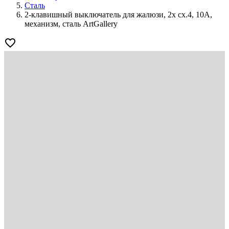
Сталь
2-клавишный выключатель для жалюзи, 2х сх.4, 10А,
механизм, сталь ArtGallery
favorite_border