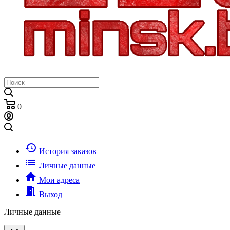
0
history
История заказов
list
Личные данные
home
Мои адреса
meeting_room
Выход
Личные данные