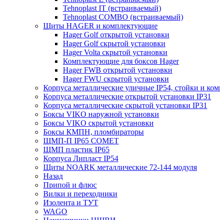
Tehnoplast IT (встраиваемый)
Tehnoplast COMBO (встраиваемый)
Щиты HAGER и комплектующие
Hager Golf открытой установки
Hager Golf скрытой установки
Hager Volta скрытой установки
Комплектующие для боксов Hager
Hager FWB открытой установки
Hager FWU скрытой установки
Корпуса металлические уличные IP54, стойки и к
Корпуса металлические открытой установки IP31
Корпуса металлические скрытой установки IP31
Боксы VIKO наружной установки
Боксы VIKO скрытой установки
Боксы КМПН, пломбираторы
ЩМП-П IP65 COMET
ЩМП пластик IP65
Корпуса Липласт IP54
Щиты NOARK металлические 72-144 модуля
Назад
Припой и флюс
Вилки и переходники
Изолента и ТУТ
WAGO