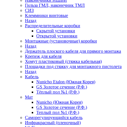
Наконечники НШВИ
Гильза ГМЛ, наконечник ТМЛ
СИЗ
Клеммники винтовые
Назад
Распределительные коробки
Скрытой установки
Открытой установки
Монтажные (установочные) коробки
Назад
Держатель плоского кабеля для прямого монтажа
Крепеж для кабеля
Хомут пластиковый (стяжка кабельная)
Площадки под стяжку для монтажного пистолета
Назад
Кабель
Nunicho Etalon (Южная Корея)
GS Золотое сечение (Р.Ф.)
Тёплый пол №1 (Р.Ф.)
Мат
Nunicho (Южная Корея)
GS Золотое сечение (Р.Ф.)
Теплый пол №1 (Р.Ф.)
Саморегулирующийся кабель
Инфракрасный (пленочный)