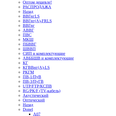
Оптом дешевле!
РАСПРОДАЖА
Назад
ВВГнгLS
ВВГнг(А)-FRLS
ВВГнг
АВВГ
ПВС
МКШ
ПБВВГ
ШВВП
СИП и комплектующие
АВББШВ и комплектующие
КГ
КГВВнг(А)-LS
РКГМ
ПВ-1/ПуВ
ПВ-3/ПуГВ
UTP/FTP/КСПВ
RG/РК/F (TV-кабель)
Акустический
Оптический
Назад
Donel
A07