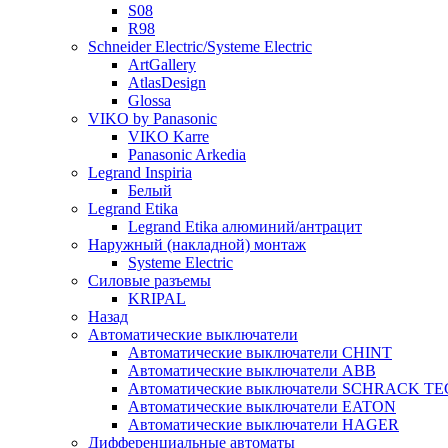
S08
R98
Schneider Electric/Systeme Electric
ArtGallery
AtlasDesign
Glossa
VIKO by Panasonic
VIKO Karre
Panasonic Arkedia
Legrand Inspiria
Белый
Legrand Etika
Legrand Etika алюминий/антрацит
Наружный (накладной) монтаж
Systeme Electric
Силовые разъемы
KRIPAL
Назад
Автоматические выключатели
Автоматические выключатели CHINT
Автоматические выключатели ABB
Автоматические выключатели SCHRACK T
Автоматические выключатели EATON
Автоматические выключатели HAGER
Дифференциальные автоматы