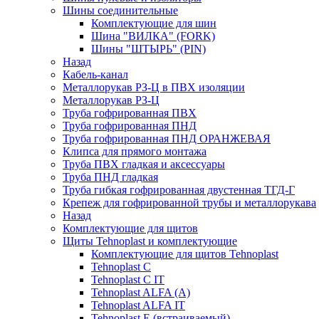
Шины соединительные
Комплектующие для шин
Шина "ВИЛКА" (FORK)
Шины "ШТЫРЬ" (PIN)
Назад
Кабель-канал
Металлорукав РЗ-Ц в ПВХ изоляции
Металлорукав РЗ-Ц
Труба гофрированная ПВХ
Труба гофрированная ПНД
Труба гофрированная ПНД ОРАНЖЕВАЯ
Клипса для прямого монтажа
Труба ПВХ гладкая и аксессуары
Труба ПНД гладкая
Труба гибкая гофрированная двустенная ТГД-Г
Крепеж для гофрированной трубы и металлорукава
Назад
Комплектующие для щитов
Щиты Tehnoplast и комплектующие
Комплектующие для щитов Tehnoplast
Tehnoplast C
Tehnoplast C IT
Tehnoplast ALFA (А)
Tehnoplast ALFA IT
Tehnoplast E (встраиваемый)