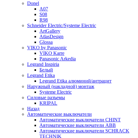
Donel
A07
S08
R98
Schneider Electric/Systeme Electric
ArtGallery
AtlasDesign
Glossa
VIKO by Panasonic
VIKO Karre
Panasonic Arkedia
Legrand Inspiria
Белый
Legrand Etika
Legrand Etika алюминий/антрацит
Наружный (накладной) монтаж
Systeme Electric
Силовые разъемы
KRIPAL
Назад
Автоматические выключатели
Автоматические выключатели CHINT
Автоматические выключатели ABB
Автоматические выключатели SCHRACK
TECHNIK