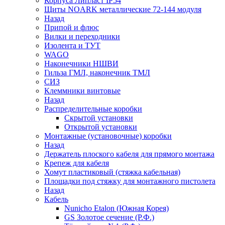
Корпуса Липласт IP54
Щиты NOARK металлические 72-144 модуля
Назад
Припой и флюс
Вилки и переходники
Изолента и ТУТ
WAGO
Наконечники НШВИ
Гильза ГМЛ, наконечник ТМЛ
СИЗ
Клеммники винтовые
Назад
Распределительные коробки
Скрытой установки
Открытой установки
Монтажные (установочные) коробки
Назад
Держатель плоского кабеля для прямого монтажа
Крепеж для кабеля
Хомут пластиковый (стяжка кабельная)
Площадки под стяжку для монтажного пистолета
Назад
Кабель
Nunicho Etalon (Южная Корея)
GS Золотое сечение (Р.Ф.)