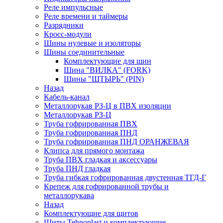
Реле импульсные
Реле времени и таймеры
Разрядники
Кросс-модули
Шины нулевые и изоляторы
Шины соединительные
Комплектующие для шин
Шина "ВИЛКА" (FORK)
Шины "ШТЫРЬ" (PIN)
Назад
Кабель-канал
Металлорукав РЗ-Ц в ПВХ изоляции
Металлорукав РЗ-Ц
Труба гофрированная ПВХ
Труба гофрированная ПНД
Труба гофрированная ПНД ОРАНЖЕВАЯ
Клипса для прямого монтажа
Труба ПВХ гладкая и аксессуары
Труба ПНД гладкая
Труба гибкая гофрированная двустенная ТГД-Г
Крепеж для гофрированной трубы и
металлорукава
Назад
Комплектующие для щитов
Щиты Tehnoplast и комплектующие