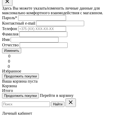
clear
Здесь Вы можете указать/изменить личные данные для
максимально комфортного взаимодействия с магазином.
Пароль
*
Контактный e-mail
Телефон
Фамилия
Имя
Отчество
Изменить
0
0
0
Избранное
Продолжить покупки
Ваша корзина пуста
Корзина
Итого
Перейти в корзину
Продолжить покупки
clear
Найти
Личный кабинет