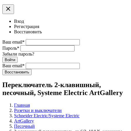
clear
Вход
Регистрация
Восстановить
Ваш email
*
Пароль
*
Забыли пароль?
Войти
Ваш email
*
Воcстановить
Переключатель 2-клавишный,
песочный, Systeme Electric ArtGallery
Главная
Розетки и выключатели
Schneider Electric/Systeme Electric
ArtGallery
Песочный