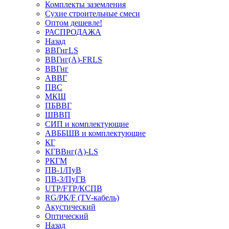
Комплекты заземления
Сухие строительные смеси
Оптом дешевле!
РАСПРОДАЖА
Назад
ВВГнгLS
ВВГнг(А)-FRLS
ВВГнг
АВВГ
ПВС
МКШ
ПБВВГ
ШВВП
СИП и комплектующие
АВББШВ и комплектующие
КГ
КГВВнг(А)-LS
РКГМ
ПВ-1/ПуВ
ПВ-3/ПуГВ
UTP/FTP/КСПВ
RG/РК/F (TV-кабель)
Акустический
Оптический
Назад