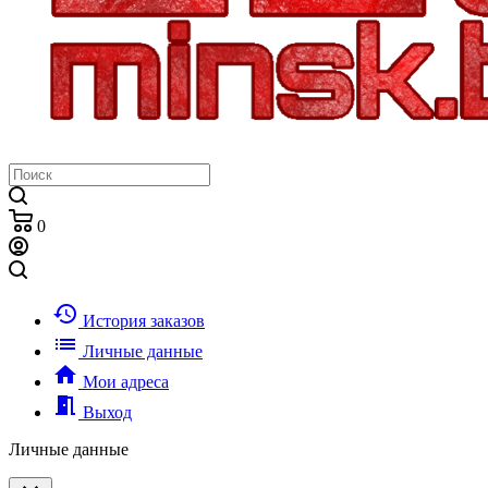
0
history
История заказов
list
Личные данные
home
Мои адреса
meeting_room
Выход
Личные данные