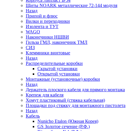
Корпуса Липласт IP54
Щиты NOARK металлические 72-144 модуля
Назад
Припой и флюс
Вилки и переходники
Изолента и ТУТ
WAGO
Наконечники НШВИ
Гильза ГМЛ, наконечник ТМЛ
СИЗ
Клеммники винтовые
Назад
Распределительные коробки
Скрытой установки
Открытой установки
Монтажные (установочные) коробки
Назад
Держатель плоского кабеля для прямого монтажа
Крепеж для кабеля
Хомут пластиковый (стяжка кабельная)
Площадки под стяжку для монтажного пистолета
Назад
Кабель
Nunicho Etalon (Южная Корея)
GS Золотое сечение (Р.Ф.)