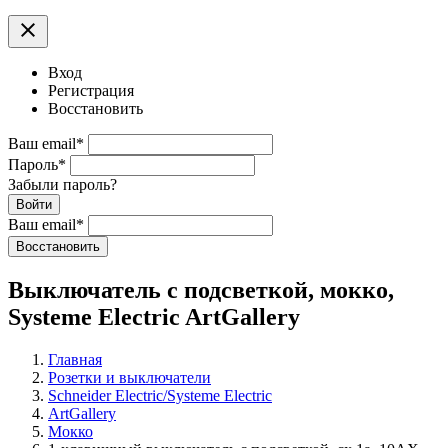
clear
Вход
Регистрация
Восстановить
Ваш email
*
Пароль
*
Забыли пароль?
Войти
Ваш email
*
Воcстановить
Выключатель с подсветкой, мокко,
Systeme Electric ArtGallery
Главная
Розетки и выключатели
Schneider Electric/Systeme Electric
ArtGallery
Мокко