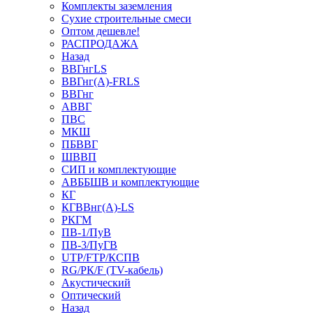
Комплекты заземления
Сухие строительные смеси
Оптом дешевле!
РАСПРОДАЖА
Назад
ВВГнгLS
ВВГнг(А)-FRLS
ВВГнг
АВВГ
ПВС
МКШ
ПБВВГ
ШВВП
СИП и комплектующие
АВББШВ и комплектующие
КГ
КГВВнг(А)-LS
РКГМ
ПВ-1/ПуВ
ПВ-3/ПуГВ
UTP/FTP/КСПВ
RG/РК/F (TV-кабель)
Акустический
Оптический
Назад