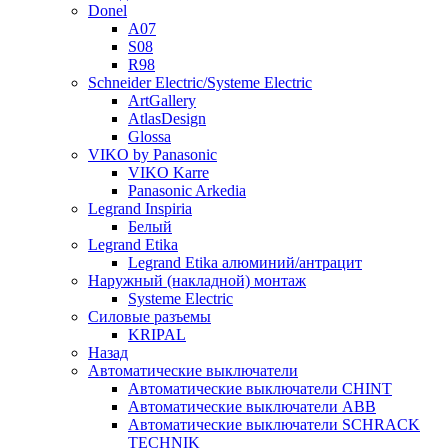
Donel
A07
S08
R98
Schneider Electric/Systeme Electric
ArtGallery
AtlasDesign
Glossa
VIKO by Panasonic
VIKO Karre
Panasonic Arkedia
Legrand Inspiria
Белый
Legrand Etika
Legrand Etika алюминий/антрацит
Наружный (накладной) монтаж
Systeme Electric
Силовые разъемы
KRIPAL
Назад
Автоматические выключатели
Автоматические выключатели CHINT
Автоматические выключатели ABB
Автоматические выключатели SCHRACK
TECHNIK