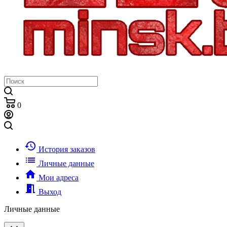
0
history
История заказов
list
Личные данные
home
Мои адреса
meeting_room
Выход
Личные данные