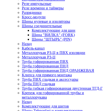
Реле импульсные
Реле времени и таймеры
Разрядники
Кросс-модули
Шины нулевые и изоляторы
Шины соединительные
Комплектующие для шин
Шина "ВИЛКА" (FORK)
Шины "ШТЫРЬ" (PIN)
Назад
Кабель-канал
Металлорукав РЗ-Ц в ПВХ изоляции
Металлорукав РЗ-Ц
Труба гофрированная ПВХ
Труба гофрированная ПНД
Труба гофрированная ПНД ОРАНЖЕВАЯ
Клипса для прямого монтажа
Труба ПВХ гладкая и аксессуары
Труба ПНД гладкая
Труба гибкая гофрированная двустенная ТГД-Г
Крепеж для гофрированной трубы и
металлорукава
Назад
Комплектующие для щитов
Щиты Tehnoplast и комплектующие