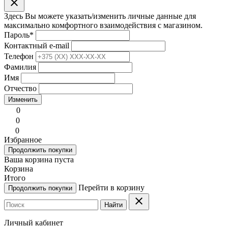
clear
Здесь Вы можете указать/изменить личные данные для
максимально комфортного взаимодействия с магазином.
Пароль
*
Контактный e-mail
Телефон
Фамилия
Имя
Отчество
Изменить
0
0
0
Избранное
Продолжить покупки
Ваша корзина пуста
Корзина
Итого
Перейти в корзину
Продолжить покупки
clear
Найти
Личный кабинет