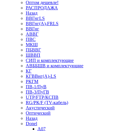
Оптом дешевле!
РАСПРОДАЖА
Назад
ВВГнгLS
ВВГнг(А)-FRLS
ВВГнг
АВВГ
ПВС
МКШ
ПБВВГ
ШВВП
СИП и комплектующие
АВББШВ и комплектующие
КГ
КГВВнг(А)-LS
РКГМ
ПВ-1/ПуВ
ПВ-3/ПуГВ
UTP/FTP/КСПВ
RG/РК/F (TV-кабель)
Акустический
Оптический
Назад
Donel
A07