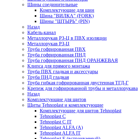
Шины соединительные
Комплектующие для шин
Шина "ВИЛКА" (FORK)
Шины "ШТЫРЬ" (PIN)
Назад
Кабель-канал
Металлорукав РЗ-Ц в ПВХ изоляции
Металлорукав РЗ-Ц
Труба гофрированная ПВХ
Труба гофрированная ПНД
Труба гофрированная ПНД ОРАНЖЕВАЯ
Клипса для прямого монтажа
Труба ПВХ гладкая и аксессуары
Труба ПНД гладкая
Труба гибкая гофрированная двустенная ТГД-Г
Крепеж для гофрированной трубы и металлорукава
Назад
Комплектующие для щитов
Щиты Tehnoplast и комплектующие
Комплектующие для щитов Tehnoplast
Tehnoplast C
Tehnoplast C IT
Tehnoplast ALFA (А)
Tehnoplast ALFA IT
Tehnoplast E (встраиваемый)