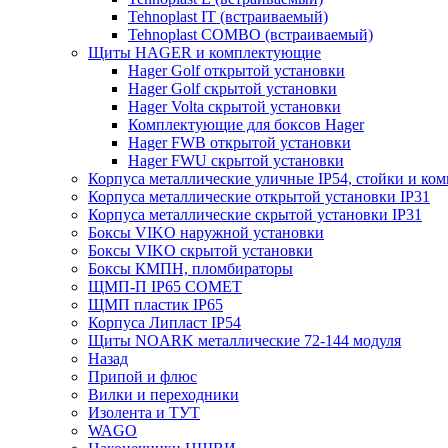
Tehnoplast IT (встраиваемый)
Tehnoplast COMBO (встраиваемый)
Щиты HAGER и комплектующие
Hager Golf открытой установки
Hager Golf скрытой установки
Hager Volta скрытой установки
Комплектующие для боксов Hager
Hager FWB открытой установки
Hager FWU скрытой установки
Корпуса металлические уличные IP54, стойки и к
Корпуса металлические открытой установки IP31
Корпуса металлические скрытой установки IP31
Боксы VIKO наружной установки
Боксы VIKO скрытой установки
Боксы КМПН, пломбираторы
ЩМП-П IP65 COMET
ЩМП пластик IP65
Корпуса Липласт IP54
Щиты NOARK металлические 72-144 модуля
Назад
Припой и флюс
Вилки и переходники
Изолента и ТУТ
WAGO