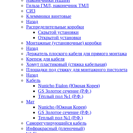
Наконечники НШВИ
Гильза ГМЛ, наконечник ТМЛ
СИЗ
Клеммники винтовые
Назад
Распределительные коробки
Скрытой установки
Открытой установки
Монтажные (установочные) коробки
Назад
Держатель плоского кабеля для прямого монтажа
Крепеж для кабеля
Хомут пластиковый (стяжка кабельная)
Площадки под стяжку для монтажного пистолета
Назад
Кабель
Nunicho Etalon (Южная Корея)
GS Золотое сечение (Р.Ф.)
Тёплый пол №1 (Р.Ф.)
Мат
Nunicho (Южная Корея)
GS Золотое сечение (Р.Ф.)
Теплый пол №1 (Р.Ф.)
Саморегулирующийся кабель
Инфракрасный (пленочный)