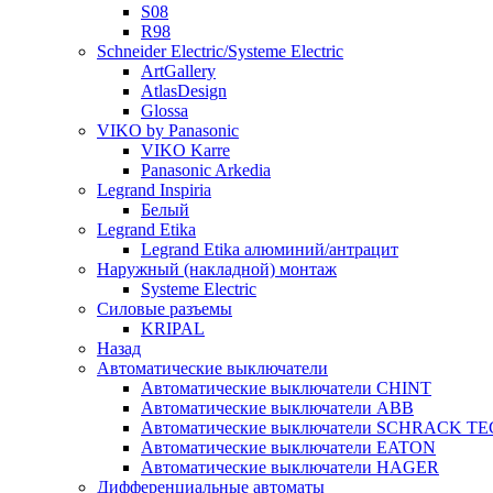
S08
R98
Schneider Electric/Systeme Electric
ArtGallery
AtlasDesign
Glossa
VIKO by Panasonic
VIKO Karre
Panasonic Arkedia
Legrand Inspiria
Белый
Legrand Etika
Legrand Etika алюминий/антрацит
Наружный (накладной) монтаж
Systeme Electric
Силовые разъемы
KRIPAL
Назад
Автоматические выключатели
Автоматические выключатели CHINT
Автоматические выключатели ABB
Автоматические выключатели SCHRACK T
Автоматические выключатели EATON
Автоматические выключатели HAGER
Дифференциальные автоматы