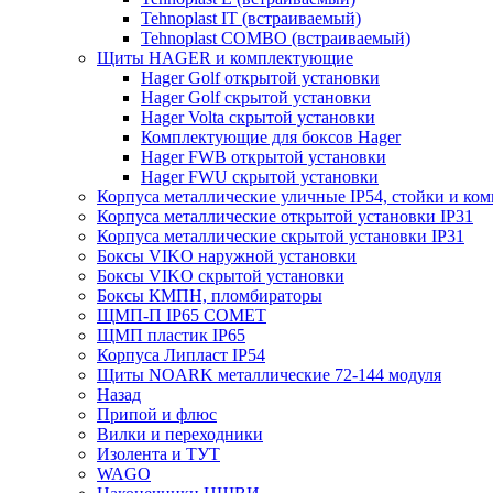
Tehnoplast IT (встраиваемый)
Tehnoplast COMBO (встраиваемый)
Щиты HAGER и комплектующие
Hager Golf открытой установки
Hager Golf скрытой установки
Hager Volta скрытой установки
Комплектующие для боксов Hager
Hager FWB открытой установки
Hager FWU скрытой установки
Корпуса металлические уличные IP54, стойки и к
Корпуса металлические открытой установки IP31
Корпуса металлические скрытой установки IP31
Боксы VIKO наружной установки
Боксы VIKO скрытой установки
Боксы КМПН, пломбираторы
ЩМП-П IP65 COMET
ЩМП пластик IP65
Корпуса Липласт IP54
Щиты NOARK металлические 72-144 модуля
Назад
Припой и флюс
Вилки и переходники
Изолента и ТУТ
WAGO