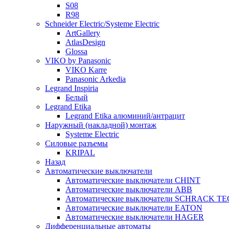
S08
R98
Schneider Electric/Systeme Electric
ArtGallery
AtlasDesign
Glossa
VIKO by Panasonic
VIKO Karre
Panasonic Arkedia
Legrand Inspiria
Белый
Legrand Etika
Legrand Etika алюминий/антрацит
Наружный (накладной) монтаж
Systeme Electric
Силовые разъемы
KRIPAL
Назад
Автоматические выключатели
Автоматические выключатели CHINT
Автоматические выключатели ABB
Автоматические выключатели SCHRACK T
Автоматические выключатели EATON
Автоматические выключатели HAGER
Дифференциальные автоматы