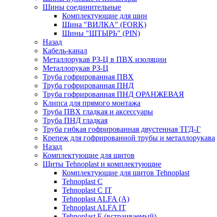
Шины соединительные
Комплектующие для шин
Шина "ВИЛКА" (FORK)
Шины "ШТЫРЬ" (PIN)
Назад
Кабель-канал
Металлорукав РЗ-Ц в ПВХ изоляции
Металлорукав РЗ-Ц
Труба гофрированная ПВХ
Труба гофрированная ПНД
Труба гофрированная ПНД ОРАНЖЕВАЯ
Клипса для прямого монтажа
Труба ПВХ гладкая и аксессуары
Труба ПНД гладкая
Труба гибкая гофрированная двустенная ТГД-Г
Крепеж для гофрированной трубы и металлорукава
Назад
Комплектующие для щитов
Щиты Tehnoplast и комплектующие
Комплектующие для щитов Tehnoplast
Tehnoplast C
Tehnoplast C IT
Tehnoplast ALFA (А)
Tehnoplast ALFA IT
Tehnoplast E (встраиваемый)