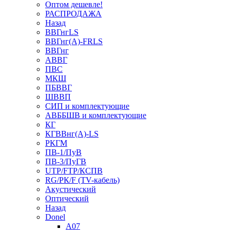
Оптом дешевле!
РАСПРОДАЖА
Назад
ВВГнгLS
ВВГнг(А)-FRLS
ВВГнг
АВВГ
ПВС
МКШ
ПБВВГ
ШВВП
СИП и комплектующие
АВББШВ и комплектующие
КГ
КГВВнг(А)-LS
РКГМ
ПВ-1/ПуВ
ПВ-3/ПуГВ
UTP/FTP/КСПВ
RG/РК/F (TV-кабель)
Акустический
Оптический
Назад
Donel
A07