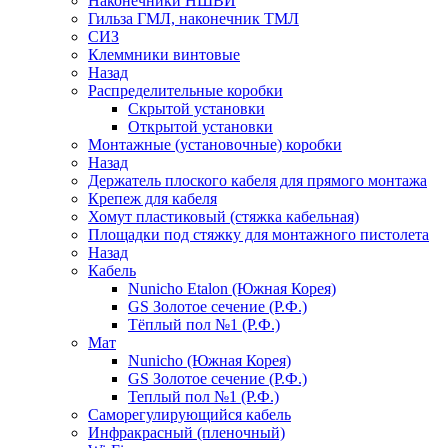
Наконечники НШВИ
Гильза ГМЛ, наконечник ТМЛ
СИЗ
Клеммники винтовые
Назад
Распределительные коробки
Скрытой установки
Открытой установки
Монтажные (установочные) коробки
Назад
Держатель плоского кабеля для прямого монтажа
Крепеж для кабеля
Хомут пластиковый (стяжка кабельная)
Площадки под стяжку для монтажного пистолета
Назад
Кабель
Nunicho Etalon (Южная Корея)
GS Золотое сечение (Р.Ф.)
Тёплый пол №1 (Р.Ф.)
Мат
Nunicho (Южная Корея)
GS Золотое сечение (Р.Ф.)
Теплый пол №1 (Р.Ф.)
Саморегулирующийся кабель
Инфракрасный (пленочный)