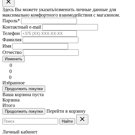
clear
Здесь Вы можете указать/изменить личные данные для
максимально комфортного взаимодействия с магазином.
Пароль
*
Контактный e-mail
Телефон
Фамилия
Имя
Отчество
Изменить
0
0
0
Избранное
Продолжить покупки
Ваша корзина пуста
Корзина
Итого
Перейти в корзину
Продолжить покупки
clear
Найти
Личный кабинет