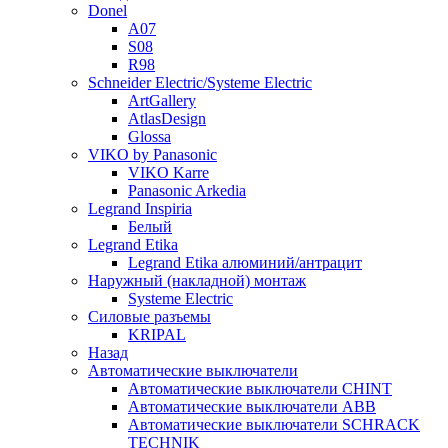
Donel
A07
S08
R98
Schneider Electric/Systeme Electric
ArtGallery
AtlasDesign
Glossa
VIKO by Panasonic
VIKO Karre
Panasonic Arkedia
Legrand Inspiria
Белый
Legrand Etika
Legrand Etika алюминий/антрацит
Наружный (накладной) монтаж
Systeme Electric
Силовые разъемы
KRIPAL
Назад
Автоматические выключатели
Автоматические выключатели CHINT
Автоматические выключатели ABB
Автоматические выключатели SCHRACK
TECHNIK