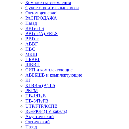
Комплекты заземления
Сухие строительные смеси
Оптом дешевле!
РАСПРОДАЖА
Назад
ВВГнгLS
ВВГнг(А)-FRLS
ВВГнг
АВВГ
ПВС
МКШ
ПБВВГ
ШВВП
СИП и комплектующие
АВББШВ и комплектующие
КГ
КГВВнг(А)-LS
РКГМ
ПВ-1/ПуВ
ПВ-3/ПуГВ
UTP/FTP/КСПВ
RG/РК/F (TV-кабель)
Акустический
Оптический
Назад