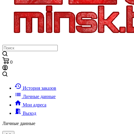
0
history
История заказов
list
Личные данные
home
Мои адреса
meeting_room
Выход
Личные данные