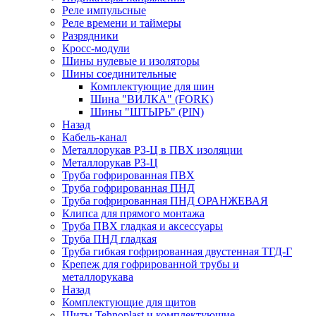
Реле импульсные
Реле времени и таймеры
Разрядники
Кросс-модули
Шины нулевые и изоляторы
Шины соединительные
Комплектующие для шин
Шина "ВИЛКА" (FORK)
Шины "ШТЫРЬ" (PIN)
Назад
Кабель-канал
Металлорукав РЗ-Ц в ПВХ изоляции
Металлорукав РЗ-Ц
Труба гофрированная ПВХ
Труба гофрированная ПНД
Труба гофрированная ПНД ОРАНЖЕВАЯ
Клипса для прямого монтажа
Труба ПВХ гладкая и аксессуары
Труба ПНД гладкая
Труба гибкая гофрированная двустенная ТГД-Г
Крепеж для гофрированной трубы и
металлорукава
Назад
Комплектующие для щитов
Щиты Tehnoplast и комплектующие