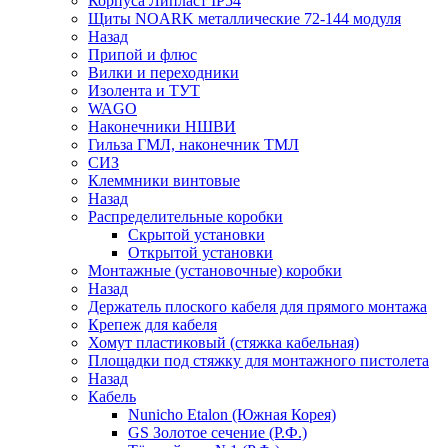
Корпуса Липласт IP54
Щиты NOARK металлические 72-144 модуля
Назад
Припой и флюс
Вилки и переходники
Изолента и ТУТ
WAGO
Наконечники НШВИ
Гильза ГМЛ, наконечник ТМЛ
СИЗ
Клеммники винтовые
Назад
Распределительные коробки
Скрытой установки
Открытой установки
Монтажные (установочные) коробки
Назад
Держатель плоского кабеля для прямого монтажа
Крепеж для кабеля
Хомут пластиковый (стяжка кабельная)
Площадки под стяжку для монтажного пистолета
Назад
Кабель
Nunicho Etalon (Южная Корея)
GS Золотое сечение (Р.Ф.)