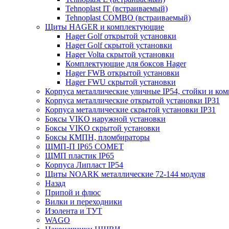
Tehnoplast IT (встраиваемый)
Tehnoplast COMBO (встраиваемый)
Щиты HAGER и комплектующие
Hager Golf открытой установки
Hager Golf скрытой установки
Hager Volta скрытой установки
Комплектующие для боксов Hager
Hager FWB открытой установки
Hager FWU скрытой установки
Корпуса металлические уличные IP54, стойки и к
Корпуса металлические открытой установки IP31
Корпуса металлические скрытой установки IP31
Боксы VIKO наружной установки
Боксы VIKO скрытой установки
Боксы КМПН, пломбираторы
ЩМП-П IP65 COMET
ЩМП пластик IP65
Корпуса Липласт IP54
Щиты NOARK металлические 72-144 модуля
Назад
Припой и флюс
Вилки и переходники
Изолента и ТУТ
WAGO