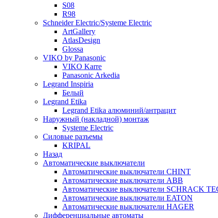
S08
R98
Schneider Electric/Systeme Electric
ArtGallery
AtlasDesign
Glossa
VIKO by Panasonic
VIKO Karre
Panasonic Arkedia
Legrand Inspiria
Белый
Legrand Etika
Legrand Etika алюминий/антрацит
Наружный (накладной) монтаж
Systeme Electric
Силовые разъемы
KRIPAL
Назад
Автоматические выключатели
Автоматические выключатели CHINT
Автоматические выключатели ABB
Автоматические выключатели SCHRACK T
Автоматические выключатели EATON
Автоматические выключатели HAGER
Дифференциальные автоматы