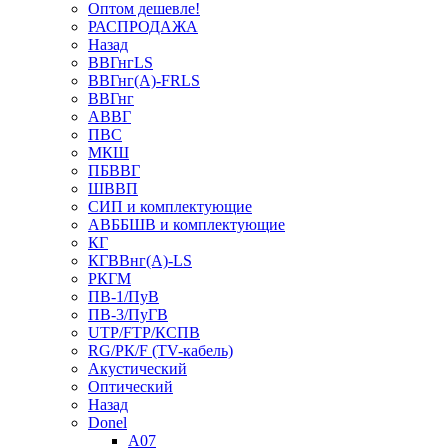
Оптом дешевле!
РАСПРОДАЖА
Назад
ВВГнгLS
ВВГнг(А)-FRLS
ВВГнг
АВВГ
ПВС
МКШ
ПБВВГ
ШВВП
СИП и комплектующие
АВББШВ и комплектующие
КГ
КГВВнг(А)-LS
РКГМ
ПВ-1/ПуВ
ПВ-3/ПуГВ
UTP/FTP/КСПВ
RG/РК/F (TV-кабель)
Акустический
Оптический
Назад
Donel
A07