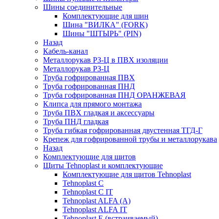
Шины соединительные
Комплектующие для шин
Шина "ВИЛКА" (FORK)
Шины "ШТЫРЬ" (PIN)
Назад
Кабель-канал
Металлорукав РЗ-Ц в ПВХ изоляции
Металлорукав РЗ-Ц
Труба гофрированная ПВХ
Труба гофрированная ПНД
Труба гофрированная ПНД ОРАНЖЕВАЯ
Клипса для прямого монтажа
Труба ПВХ гладкая и аксессуары
Труба ПНД гладкая
Труба гибкая гофрированная двустенная ТГД-Г
Крепеж для гофрированной трубы и металлорукава
Назад
Комплектующие для щитов
Щиты Tehnoplast и комплектующие
Комплектующие для щитов Tehnoplast
Tehnoplast C
Tehnoplast C IT
Tehnoplast ALFA (А)
Tehnoplast ALFA IT
Tehnoplast E (встраиваемый)