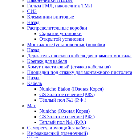
Наконечники НШВИ
Гильза ГМЛ, наконечник ТМЛ
СИЗ
Клеммники винтовые
Назад
Распределительные коробки
Скрытой установки
Открытой установки
Монтажные (установочные) коробки
Назад
Держатель плоского кабеля для прямого монтажа
Крепеж для кабеля
Хомут пластиковый (стяжка кабельная)
Площадки под стяжку для монтажного пистолета
Назад
Кабель
Nunicho Etalon (Южная Корея)
GS Золотое сечение (Р.Ф.)
Тёплый пол №1 (Р.Ф.)
Мат
Nunicho (Южная Корея)
GS Золотое сечение (Р.Ф.)
Теплый пол №1 (Р.Ф.)
Саморегулирующийся кабель
Инфракрасный (пленочный)