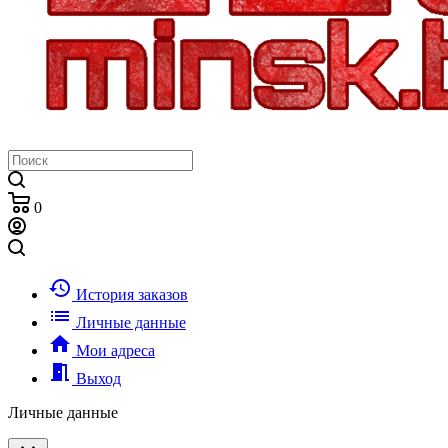
0
history
История заказов
list
Личные данные
home
Мои адреса
meeting_room
Выход
Личные данные