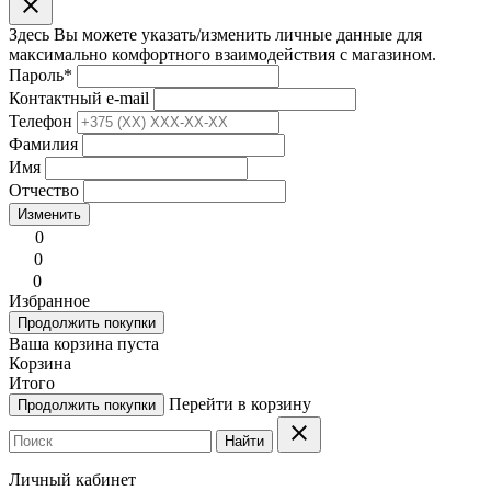
clear
Здесь Вы можете указать/изменить личные данные для
максимально комфортного взаимодействия с магазином.
Пароль
*
Контактный e-mail
Телефон
Фамилия
Имя
Отчество
Изменить
0
0
0
Избранное
Продолжить покупки
Ваша корзина пуста
Корзина
Итого
Перейти в корзину
Продолжить покупки
clear
Найти
Личный кабинет