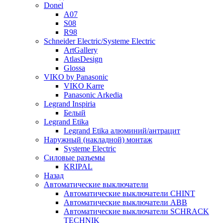
Donel
A07
S08
R98
Schneider Electric/Systeme Electric
ArtGallery
AtlasDesign
Glossa
VIKO by Panasonic
VIKO Karre
Panasonic Arkedia
Legrand Inspiria
Белый
Legrand Etika
Legrand Etika алюминий/антрацит
Наружный (накладной) монтаж
Systeme Electric
Силовые разъемы
KRIPAL
Назад
Автоматические выключатели
Автоматические выключатели CHINT
Автоматические выключатели ABB
Автоматические выключатели SCHRACK
TECHNIK