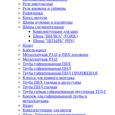
Реле импульсные
Реле времени и таймеры
Разрядники
Кросс-модули
Шины нулевые и изоляторы
Шины соединительные
Комплектующие для шин
Шина "ВИЛКА" (FORK)
Шины "ШТЫРЬ" (PIN)
Назад
Кабель-канал
Металлорукав РЗ-Ц в ПВХ изоляции
Металлорукав РЗ-Ц
Труба гофрированная ПВХ
Труба гофрированная ПНД
Труба гофрированная ПНД ОРАНЖЕВАЯ
Клипса для прямого монтажа
Труба ПВХ гладкая и аксессуары
Труба ПНД гладкая
Труба гибкая гофрированная двустенная ТГД-Г
Крепеж для гофрированной трубы и
металлорукава
Назад
Комплектующие для щитов
Щиты Tehnoplast и комплектующие