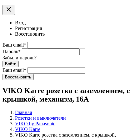
clear
Вход
Регистрация
Восстановить
Ваш email
*
Пароль
*
Забыли пароль?
Войти
Ваш email
*
Воcстановить
VIKO Karre розетка с заземлением, с
крышкой, механизм, 16А
Главная
Розетки и выключатели
VIKO by Panasonic
VIKO Karre
VIKO Karre розетка с заземлением, с крышкой,