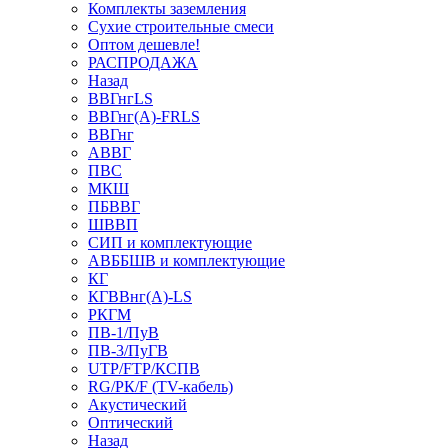
Комплекты заземления
Сухие строительные смеси
Оптом дешевле!
РАСПРОДАЖА
Назад
ВВГнгLS
ВВГнг(А)-FRLS
ВВГнг
АВВГ
ПВС
МКШ
ПБВВГ
ШВВП
СИП и комплектующие
АВББШВ и комплектующие
КГ
КГВВнг(А)-LS
РКГМ
ПВ-1/ПуВ
ПВ-3/ПуГВ
UTP/FTP/КСПВ
RG/РК/F (TV-кабель)
Акустический
Оптический
Назад