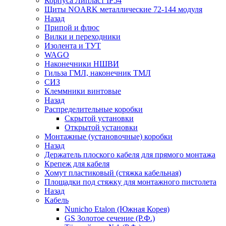
Корпуса Липласт IP54
Щиты NOARK металлические 72-144 модуля
Назад
Припой и флюс
Вилки и переходники
Изолента и ТУТ
WAGO
Наконечники НШВИ
Гильза ГМЛ, наконечник ТМЛ
СИЗ
Клеммники винтовые
Назад
Распределительные коробки
Скрытой установки
Открытой установки
Монтажные (установочные) коробки
Назад
Держатель плоского кабеля для прямого монтажа
Крепеж для кабеля
Хомут пластиковый (стяжка кабельная)
Площадки под стяжку для монтажного пистолета
Назад
Кабель
Nunicho Etalon (Южная Корея)
GS Золотое сечение (Р.Ф.)