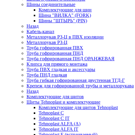
Шины соединительные
Комплектующие для шин
Шина "ВИЛКА" (FORK)
Шины "ШТЫРЬ" (PIN)
Назад
Кабель-канал
Металлорукав РЗ-Ц в ПВХ изоляции
Металлорукав РЗ-Ц
Труба гофрированная ПВХ
Труба гофрированная ПНД
Труба гофрированная ПНД ОРАНЖЕВАЯ
Клипса для прямого монтажа
Труба ПВХ гладкая и аксессуары
Труба ПНД гладкая
Труба гибкая гофрированная двустенная ТГД-Г
Крепеж для гофрированной трубы и металлорукава
Назад
Комплектующие для щитов
Щиты Tehnoplast и комплектующие
Комплектующие для щитов Tehnoplast
Tehnoplast C
Tehnoplast C IT
Tehnoplast ALFA (А)
Tehnoplast ALFA IT
Tehnoplast E (встраиваемый)