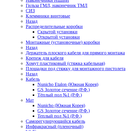
Наконечники НШВИ
Гильза ГМЛ, наконечник ТМЛ
СИЗ
Клеммники винтовые
Назад
Распределительные коробки
Скрытой установки
Открытой установки
Монтажные (установочные) коробки
Назад
Держатель плоского кабеля для прямого монтажа
Крепеж для кабеля
Хомут пластиковый (стяжка кабельная)
Площадки под стяжку для монтажного пистолета
Назад
Кабель
Nunicho Etalon (Южная Корея)
GS Золотое сечение (Р.Ф.)
Тёплый пол №1 (Р.Ф.)
Мат
Nunicho (Южная Корея)
GS Золотое сечение (Р.Ф.)
Теплый пол №1 (Р.Ф.)
Саморегулирующийся кабель
Инфракрасный (пленочный)