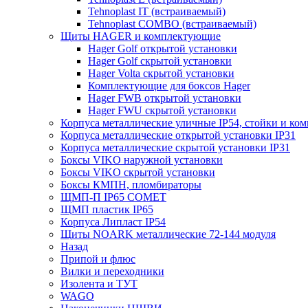
Tehnoplast IT (встраиваемый)
Tehnoplast COMBO (встраиваемый)
Щиты HAGER и комплектующие
Hager Golf открытой установки
Hager Golf скрытой установки
Hager Volta скрытой установки
Комплектующие для боксов Hager
Hager FWB открытой установки
Hager FWU скрытой установки
Корпуса металлические уличные IP54, стойки и к
Корпуса металлические открытой установки IP31
Корпуса металлические скрытой установки IP31
Боксы VIKO наружной установки
Боксы VIKO скрытой установки
Боксы КМПН, пломбираторы
ЩМП-П IP65 COMET
ЩМП пластик IP65
Корпуса Липласт IP54
Щиты NOARK металлические 72-144 модуля
Назад
Припой и флюс
Вилки и переходники
Изолента и ТУТ
WAGO