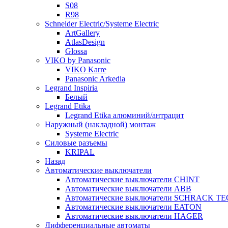
S08
R98
Schneider Electric/Systeme Electric
ArtGallery
AtlasDesign
Glossa
VIKO by Panasonic
VIKO Karre
Panasonic Arkedia
Legrand Inspiria
Белый
Legrand Etika
Legrand Etika алюминий/антрацит
Наружный (накладной) монтаж
Systeme Electric
Силовые разъемы
KRIPAL
Назад
Автоматические выключатели
Автоматические выключатели CHINT
Автоматические выключатели ABB
Автоматические выключатели SCHRACK T
Автоматические выключатели EATON
Автоматические выключатели HAGER
Дифференциальные автоматы