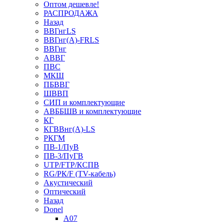
Оптом дешевле!
РАСПРОДАЖА
Назад
ВВГнгLS
ВВГнг(А)-FRLS
ВВГнг
АВВГ
ПВС
МКШ
ПБВВГ
ШВВП
СИП и комплектующие
АВББШВ и комплектующие
КГ
КГВВнг(А)-LS
РКГМ
ПВ-1/ПуВ
ПВ-3/ПуГВ
UTP/FTP/КСПВ
RG/РК/F (TV-кабель)
Акустический
Оптический
Назад
Donel
A07