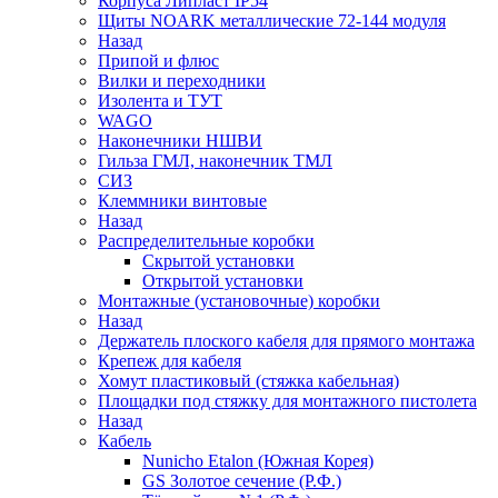
Корпуса Липласт IP54
Щиты NOARK металлические 72-144 модуля
Назад
Припой и флюс
Вилки и переходники
Изолента и ТУТ
WAGO
Наконечники НШВИ
Гильза ГМЛ, наконечник ТМЛ
СИЗ
Клеммники винтовые
Назад
Распределительные коробки
Скрытой установки
Открытой установки
Монтажные (установочные) коробки
Назад
Держатель плоского кабеля для прямого монтажа
Крепеж для кабеля
Хомут пластиковый (стяжка кабельная)
Площадки под стяжку для монтажного пистолета
Назад
Кабель
Nunicho Etalon (Южная Корея)
GS Золотое сечение (Р.Ф.)