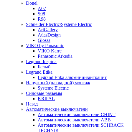
Donel
A07
S08
R98
Schneider Electric/Systeme Electric
ArtGallery
AtlasDesign
Glossa
VIKO by Panasonic
VIKO Karre
Panasonic Arkedia
Legrand Inspiria
Белый
Legrand Etika
Legrand Etika алюминий/антрацит
Наружный (накладной) монтаж
Systeme Electric
Силовые разъемы
KRIPAL
Назад
Автоматические выключатели
Автоматические выключатели CHINT
Автоматические выключатели ABB
Автоматические выключатели SCHRACK
TECHNIK