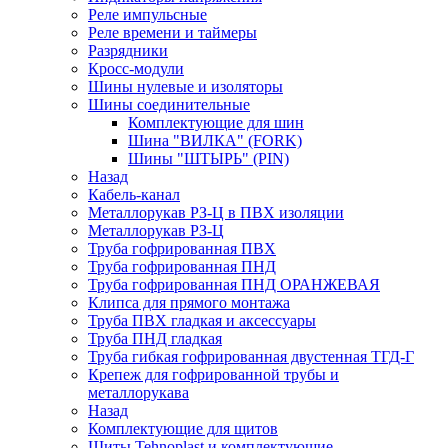
Реле импульсные
Реле времени и таймеры
Разрядники
Кросс-модули
Шины нулевые и изоляторы
Шины соединительные
Комплектующие для шин
Шина "ВИЛКА" (FORK)
Шины "ШТЫРЬ" (PIN)
Назад
Кабель-канал
Металлорукав РЗ-Ц в ПВХ изоляции
Металлорукав РЗ-Ц
Труба гофрированная ПВХ
Труба гофрированная ПНД
Труба гофрированная ПНД ОРАНЖЕВАЯ
Клипса для прямого монтажа
Труба ПВХ гладкая и аксессуары
Труба ПНД гладкая
Труба гибкая гофрированная двустенная ТГД-Г
Крепеж для гофрированной трубы и
металлорукава
Назад
Комплектующие для щитов
Щиты Tehnoplast и комплектующие