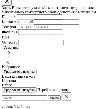
clear
Здесь Вы можете указать/изменить личные данные для
максимально комфортного взаимодействия с магазином.
Пароль
*
Контактный e-mail
Телефон
Фамилия
Имя
Отчество
Изменить
0
0
0
Избранное
Продолжить покупки
Ваша корзина пуста
Корзина
Итого
Перейти в корзину
Продолжить покупки
clear
Найти
Личный кабинет