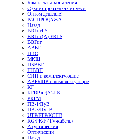
Комплекты заземления
Сухие строительные смеси
Оптом дешевле!
РАСПРОДАЖА
Назад
ВВГнгLS
ВВГнг(А)-FRLS
ВВГнг
АВВГ
ПВС
МКШ
ПБВВГ
ШВВП
СИП и комплектующие
АВББШВ и комплектующие
КГ
КГВВнг(А)-LS
РКГМ
ПВ-1/ПуВ
ПВ-3/ПуГВ
UTP/FTP/КСПВ
RG/РК/F (TV-кабель)
Акустический
Оптический
Назад