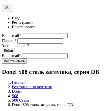
clear
Вход
Регистрация
Восстановить
Ваш email
*
Пароль
*
Забыли пароль?
Войти
Ваш email
*
Воcстановить
Donel S08 сталь заглушка, серия DB
Главная
Розетки и выключатели
Donel
S08
S08 Сталь
Donel S08 сталь заглушка, серия DB