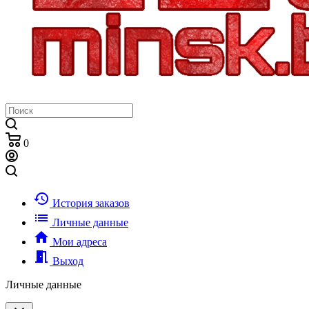
0
history
История заказов
list
Личные данные
home
Мои адреса
meeting_room
Выход
Личные данные