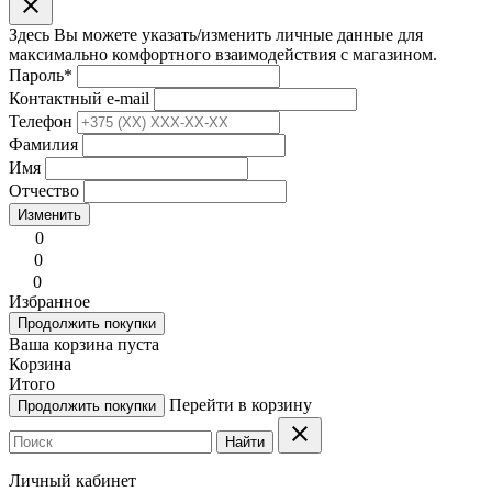
clear
Здесь Вы можете указать/изменить личные данные для
максимально комфортного взаимодействия с магазином.
Пароль
*
Контактный e-mail
Телефон
Фамилия
Имя
Отчество
Изменить
0
0
0
Избранное
Продолжить покупки
Ваша корзина пуста
Корзина
Итого
Перейти в корзину
Продолжить покупки
clear
Найти
Личный кабинет