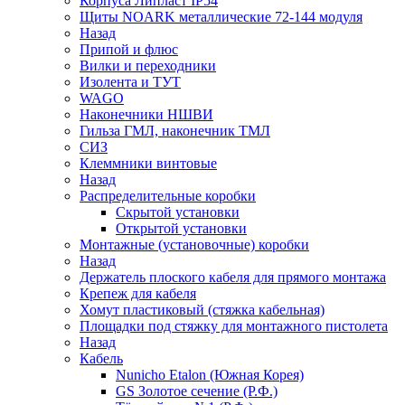
Корпуса Липласт IP54
Щиты NOARK металлические 72-144 модуля
Назад
Припой и флюс
Вилки и переходники
Изолента и ТУТ
WAGO
Наконечники НШВИ
Гильза ГМЛ, наконечник ТМЛ
СИЗ
Клеммники винтовые
Назад
Распределительные коробки
Скрытой установки
Открытой установки
Монтажные (установочные) коробки
Назад
Держатель плоского кабеля для прямого монтажа
Крепеж для кабеля
Хомут пластиковый (стяжка кабельная)
Площадки под стяжку для монтажного пистолета
Назад
Кабель
Nunicho Etalon (Южная Корея)
GS Золотое сечение (Р.Ф.)