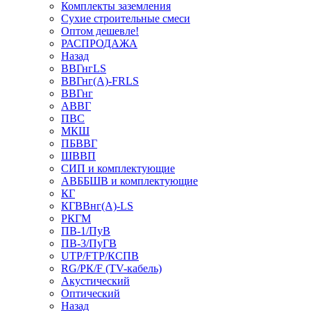
Комплекты заземления
Сухие строительные смеси
Оптом дешевле!
РАСПРОДАЖА
Назад
ВВГнгLS
ВВГнг(А)-FRLS
ВВГнг
АВВГ
ПВС
МКШ
ПБВВГ
ШВВП
СИП и комплектующие
АВББШВ и комплектующие
КГ
КГВВнг(А)-LS
РКГМ
ПВ-1/ПуВ
ПВ-3/ПуГВ
UTP/FTP/КСПВ
RG/РК/F (TV-кабель)
Акустический
Оптический
Назад