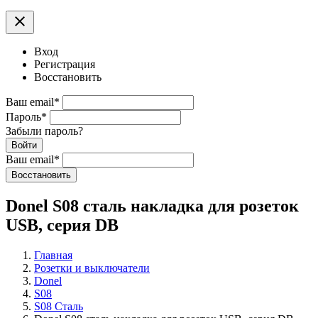
clear
Вход
Регистрация
Восстановить
Ваш email
*
Пароль
*
Забыли пароль?
Войти
Ваш email
*
Воcстановить
Donel S08 сталь накладка для розеток
USB, серия DB
Главная
Розетки и выключатели
Donel
S08
S08 Сталь