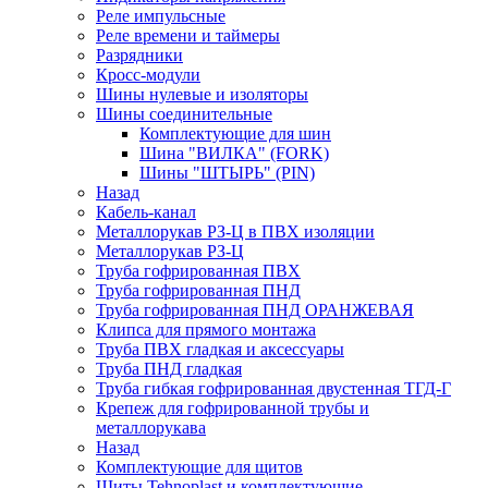
Реле импульсные
Реле времени и таймеры
Разрядники
Кросс-модули
Шины нулевые и изоляторы
Шины соединительные
Комплектующие для шин
Шина "ВИЛКА" (FORK)
Шины "ШТЫРЬ" (PIN)
Назад
Кабель-канал
Металлорукав РЗ-Ц в ПВХ изоляции
Металлорукав РЗ-Ц
Труба гофрированная ПВХ
Труба гофрированная ПНД
Труба гофрированная ПНД ОРАНЖЕВАЯ
Клипса для прямого монтажа
Труба ПВХ гладкая и аксессуары
Труба ПНД гладкая
Труба гибкая гофрированная двустенная ТГД-Г
Крепеж для гофрированной трубы и
металлорукава
Назад
Комплектующие для щитов
Щиты Tehnoplast и комплектующие