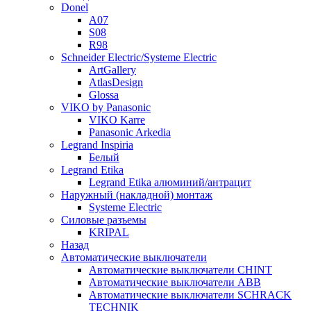
Donel
A07
S08
R98
Schneider Electric/Systeme Electric
ArtGallery
AtlasDesign
Glossa
VIKO by Panasonic
VIKO Karre
Panasonic Arkedia
Legrand Inspiria
Белый
Legrand Etika
Legrand Etika алюминий/антрацит
Наружный (накладной) монтаж
Systeme Electric
Силовые разъемы
KRIPAL
Назад
Автоматические выключатели
Автоматические выключатели CHINT
Автоматические выключатели ABB
Автоматические выключатели SCHRACK
TECHNIK