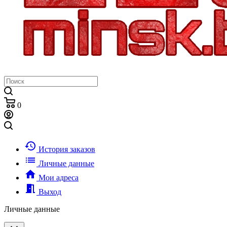
0
history
История заказов
list
Личные данные
home
Мои адреса
meeting_room
Выход
Личные данные