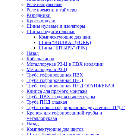
Реле импульсные
Реле времени и таймеры
Разрядники
Кросс-модули
Шины нулевые и изоляторы
Шины соединительные
Комплектующие для шин
Шина "ВИЛКА" (FORK)
Шины "ШТЫРЬ" (PIN)
Назад
Кабель-канал
Металлорукав РЗ-Ц в ПВХ изоляции
Металлорукав РЗ-Ц
Труба гофрированная ПВХ
Труба гофрированная ПНД
Труба гофрированная ПНД ОРАНЖЕВАЯ
Клипса для прямого монтажа
Труба ПВХ гладкая и аксессуары
Труба ПНД гладкая
Труба гибкая гофрированная двустенная ТГД-Г
Крепеж для гофрированной трубы и
металлорукава
Назад
Комплектующие для щитов
Щиты Tehnoplast и комплектующие