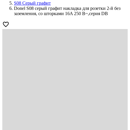
S08 Серый графит
Donel S08 серый графит накладка для розетки 2-й без
заземления, со шторками 16A 250 В~,серия DB
favorite_border