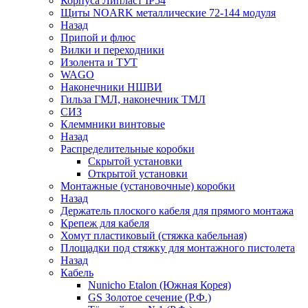
Корпуса Липласт IP54
Щиты NOARK металлические 72-144 модуля
Назад
Припой и флюс
Вилки и переходники
Изолента и ТУТ
WAGO
Наконечники НШВИ
Гильза ГМЛ, наконечник ТМЛ
СИЗ
Клеммники винтовые
Назад
Распределительные коробки
Скрытой установки
Открытой установки
Монтажные (установочные) коробки
Назад
Держатель плоского кабеля для прямого монтажа
Крепеж для кабеля
Хомут пластиковый (стяжка кабельная)
Площадки под стяжку для монтажного пистолета
Назад
Кабель
Nunicho Etalon (Южная Корея)
GS Золотое сечение (Р.Ф.)