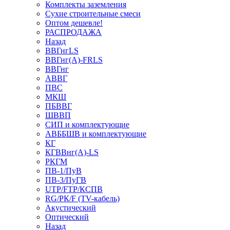
Комплекты заземления
Сухие строительные смеси
Оптом дешевле!
РАСПРОДАЖА
Назад
ВВГнгLS
ВВГнг(А)-FRLS
ВВГнг
АВВГ
ПВС
МКШ
ПБВВГ
ШВВП
СИП и комплектующие
АВББШВ и комплектующие
КГ
КГВВнг(А)-LS
РКГМ
ПВ-1/ПуВ
ПВ-3/ПуГВ
UTP/FTP/КСПВ
RG/РК/F (TV-кабель)
Акустический
Оптический
Назад