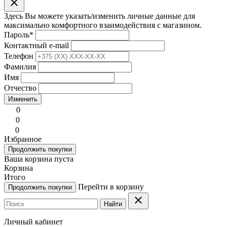
clear
Здесь Вы можете указать/изменить личные данные для
максимально комфортного взаимодействия с магазином.
Пароль
*
Контактный e-mail
Телефон
Фамилия
Имя
Отчество
Изменить
0
0
0
Избранное
Продолжить покупки
Ваша корзина пуста
Корзина
Итого
Перейти в корзину
Продолжить покупки
clear
Найти
Личный кабинет