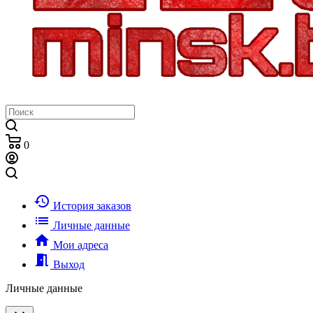
0
history
История заказов
list
Личные данные
home
Мои адреса
meeting_room
Выход
Личные данные