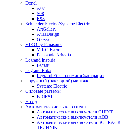
Donel
A07
S08
R98
Schneider Electric/Systeme Electric
ArtGallery
AtlasDesign
Glossa
VIKO by Panasonic
VIKO Karre
Panasonic Arkedia
Legrand Inspiria
Белый
Legrand Etika
Legrand Etika алюминий/антрацит
Наружный (накладной) монтаж
Systeme Electric
Силовые разъемы
KRIPAL
Назад
Автоматические выключатели
Автоматические выключатели CHINT
Автоматические выключатели ABB
Автоматические выключатели SCHRACK
TECHNIK