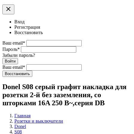
clear
Вход
Регистрация
Восстановить
Ваш email
*
Пароль
*
Забыли пароль?
Войти
Ваш email
*
Воcстановить
Donel S08 серый графит накладка для
розетки 2-й без заземления, со
шторками 16A 250 В~,серия DB
Главная
Розетки и выключатели
Donel
S08