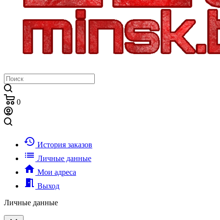
0
history
История заказов
list
Личные данные
home
Мои адреса
meeting_room
Выход
Личные данные