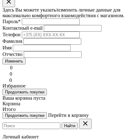
clear
Здесь Вы можете указать/изменить личные данные для
максимально комфортного взаимодействия с магазином.
Пароль
*
Контактный e-mail
Телефон
Фамилия
Имя
Отчество
Изменить
0
0
0
Избранное
Продолжить покупки
Ваша корзина пуста
Корзина
Итого
Перейти в корзину
Продолжить покупки
clear
Найти
Личный кабинет