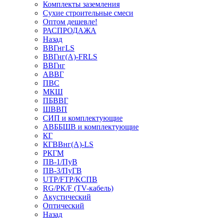
Комплекты заземления
Сухие строительные смеси
Оптом дешевле!
РАСПРОДАЖА
Назад
ВВГнгLS
ВВГнг(А)-FRLS
ВВГнг
АВВГ
ПВС
МКШ
ПБВВГ
ШВВП
СИП и комплектующие
АВББШВ и комплектующие
КГ
КГВВнг(А)-LS
РКГМ
ПВ-1/ПуВ
ПВ-3/ПуГВ
UTP/FTP/КСПВ
RG/РК/F (TV-кабель)
Акустический
Оптический
Назад