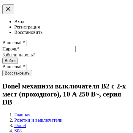
clear
Вход
Регистрация
Восстановить
Ваш email
*
Пароль
*
Забыли пароль?
Войти
Ваш email
*
Воcстановить
Donel механизм выключателя В2 с 2-х
мест (проходного), 10 A 250 В~, серия
DB
Главная
Розетки и выключатели
Donel
S08