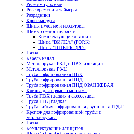
Реле импульсные
Реле времени и таймеры
Разрядники
Кросс-модули
Шины нулевые и изоляторы
Шины соединительные
Комплектующие для шин
Шина "ВИЛКА" (FORK)
Шины "ШТЫРЬ" (PIN)
Назад
Кабель-канал
Металлорукав РЗ-Ц в ПВХ изоляции
Металлорукав РЗ-Ц
Труба гофрированная ПВХ
Труба гофрированная ПНД
Труба гофрированная ПНД ОРАНЖЕВАЯ
Клипса для прямого монтажа
Труба ПВХ гладкая и аксессуары
Труба ПНД гладкая
Труба гибкая гофрированная двустенная ТГД-Г
Крепеж для гофрированной трубы и
металлорукава
Назад
Комплектующие для щитов
Щиты Tehnoplast и комплектующие