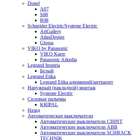
Donel
A07
S08
R98
Schneider Electric/Systeme Electric
ArtGallery
AtlasDesign
Glossa
VIKO by Panasonic
VIKO Karre
Panasonic Arkedia
Legrand Inspiria
Белый
Legrand Etika
Legrand Etika алюминий/антрацит
Наружный (накладной) монтаж
Systeme Electric
Силовые разъемы
KRIPAL
Назад
Автоматические выключатели
Автоматические выключатели CHINT
Автоматические выключатели ABB
Автоматические выключатели SCHRACK
TECHNIK