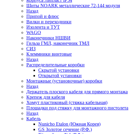
Корпуса Липласт IP54
Щиты NOARK металлические 72-144 модуля
Назад
Припой и флюс
Вилки и переходники
Изолента и ТУТ
WAGO
Наконечники НШВИ
Гильза ГМЛ, наконечник ТМЛ
СИЗ
Клеммники винтовые
Назад
Распределительные коробки
Скрытой установки
Открытой установки
Монтажные (установочные) коробки
Назад
Держатель плоского кабеля для прямого монтажа
Крепеж для кабеля
Хомут пластиковый (стяжка кабельная)
Площадки под стяжку для монтажного пистолета
Назад
Кабель
Nunicho Etalon (Южная Корея)
GS Золотое сечение (Р.Ф.)