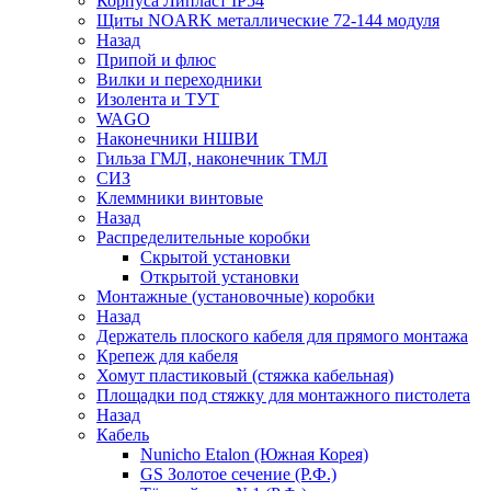
Корпуса Липласт IP54
Щиты NOARK металлические 72-144 модуля
Назад
Припой и флюс
Вилки и переходники
Изолента и ТУТ
WAGO
Наконечники НШВИ
Гильза ГМЛ, наконечник ТМЛ
СИЗ
Клеммники винтовые
Назад
Распределительные коробки
Скрытой установки
Открытой установки
Монтажные (установочные) коробки
Назад
Держатель плоского кабеля для прямого монтажа
Крепеж для кабеля
Хомут пластиковый (стяжка кабельная)
Площадки под стяжку для монтажного пистолета
Назад
Кабель
Nunicho Etalon (Южная Корея)
GS Золотое сечение (Р.Ф.)