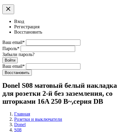
clear
Вход
Регистрация
Восстановить
Ваш email
*
Пароль
*
Забыли пароль?
Войти
Ваш email
*
Воcстановить
Donel S08 матовый белый накладка
для розетки 2-й без заземления, со
шторками 16A 250 В~,серия DB
Главная
Розетки и выключатели
Donel
S08