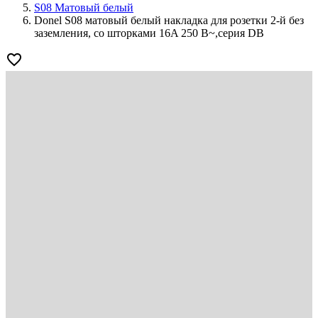
S08 Матовый белый
Donel S08 матовый белый накладка для розетки 2-й без
заземления, со шторками 16A 250 В~,серия DB
favorite_border