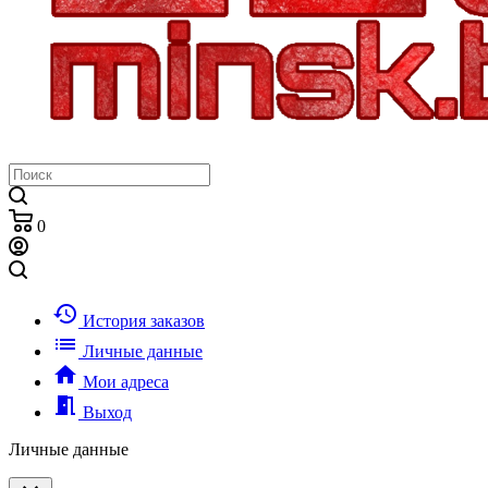
0
history
История заказов
list
Личные данные
home
Мои адреса
meeting_room
Выход
Личные данные