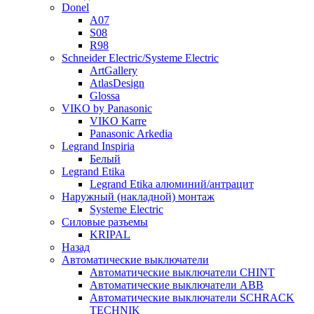
Donel
A07
S08
R98
Schneider Electric/Systeme Electric
ArtGallery
AtlasDesign
Glossa
VIKO by Panasonic
VIKO Karre
Panasonic Arkedia
Legrand Inspiria
Белый
Legrand Etika
Legrand Etika алюминий/антрацит
Наружный (накладной) монтаж
Systeme Electric
Силовые разъемы
KRIPAL
Назад
Автоматические выключатели
Автоматические выключатели CHINT
Автоматические выключатели ABB
Автоматические выключатели SCHRACK
TECHNIK