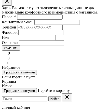
clear
Здесь Вы можете указать/изменить личные данные для
максимально комфортного взаимодействия с магазином.
Пароль
*
Контактный e-mail
Телефон
Фамилия
Имя
Отчество
Изменить
0
0
0
Избранное
Продолжить покупки
Ваша корзина пуста
Корзина
Итого
Перейти в корзину
Продолжить покупки
clear
Найти
Личный кабинет