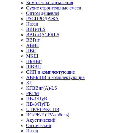
Комплекты заземления
Сухие строительные смеси
Оптом дешевле!
РАСПРОДАЖА
Назад
ВВГнгLS
ВВГнг(А)-FRLS
ВВГнг
АВВГ
ПВС
МКШ
ПБВВГ
ШВВП
СИП и комплектующие
АВББШВ и комплектующие
КГ
КГВВнг(А)-LS
РКГМ
ПВ-1/ПуВ
ПВ-3/ПуГВ
UTP/FTP/КСПВ
RG/РК/F (TV-кабель)
Акустический
Оптический
Назад