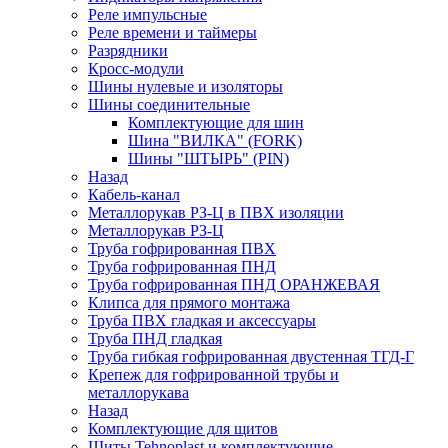
Реле импульсные
Реле времени и таймеры
Разрядники
Кросс-модули
Шины нулевые и изоляторы
Шины соединительные
Комплектующие для шин
Шина "ВИЛКА" (FORK)
Шины "ШТЫРЬ" (PIN)
Назад
Кабель-канал
Металлорукав РЗ-Ц в ПВХ изоляции
Металлорукав РЗ-Ц
Труба гофрированная ПВХ
Труба гофрированная ПНД
Труба гофрированная ПНД ОРАНЖЕВАЯ
Клипса для прямого монтажа
Труба ПВХ гладкая и аксессуары
Труба ПНД гладкая
Труба гибкая гофрированная двустенная ТГД-Г
Крепеж для гофрированной трубы и
металлорукава
Назад
Комплектующие для щитов
Щиты Tehnoplast и комплектующие