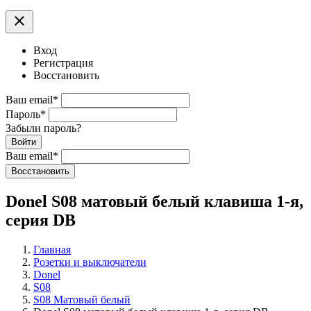
clear
Вход
Регистрация
Восстановить
Ваш email
*
Пароль
*
Забыли пароль?
Войти
Ваш email
*
Воcстановить
Donel S08 матовый белый клавиша 1-я,
серия DB
Главная
Розетки и выключатели
Donel
S08
S08 Матовый белый