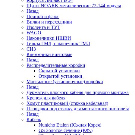
Корпуса Липласт IP54
Щиты NOARK металлические 72-144 модуля
Назад
Припой и флюс
Вилки и переходники
Изолента и ТУТ
WAGO
Наконечники НШВИ
Гильза ГМЛ, наконечник ТМЛ
СИЗ
Клеммники винтовые
Назад
Распределительные коробки
Скрытой установки
Открытой установки
Монтажные (установочные) коробки
Назад
Держатель плоского кабеля для прямого монтажа
Крепеж для кабеля
Хомут пластиковый (стяжка кабельная)
Площадки под стяжку для монтажного пистолета
Назад
Кабель
Nunicho Etalon (Южная Корея)
GS Золотое сечение (Р.Ф.)