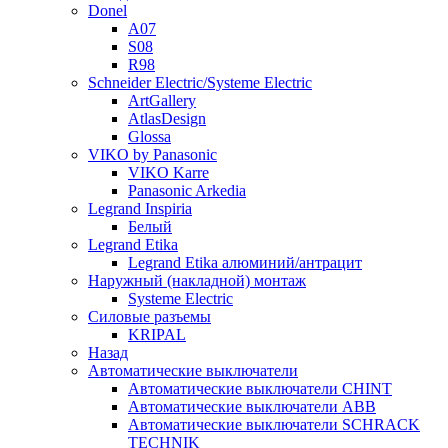
Donel
A07
S08
R98
Schneider Electric/Systeme Electric
ArtGallery
AtlasDesign
Glossa
VIKO by Panasonic
VIKO Karre
Panasonic Arkedia
Legrand Inspiria
Белый
Legrand Etika
Legrand Etika алюминий/антрацит
Наружный (накладной) монтаж
Systeme Electric
Силовые разъемы
KRIPAL
Назад
Автоматические выключатели
Автоматические выключатели CHINT
Автоматические выключатели ABB
Автоматические выключатели SCHRACK
TECHNIK