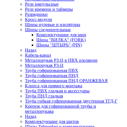
Реле импульсные
Реле времени и таймеры
Разрядники
Кросс-модули
Шины нулевые и изоляторы
Шины соединительные
Комплектующие для шин
Шина "ВИЛКА" (FORK)
Шины "ШТЫРЬ" (PIN)
Назад
Кабель-канал
Металлорукав РЗ-Ц в ПВХ изоляции
Металлорукав РЗ-Ц
Труба гофрированная ПВХ
Труба гофрированная ПНД
Труба гофрированная ПНД ОРАНЖЕВАЯ
Клипса для прямого монтажа
Труба ПВХ гладкая и аксессуары
Труба ПНД гладкая
Труба гибкая гофрированная двустенная ТГД-Г
Крепеж для гофрированной трубы и
металлорукава
Назад
Комплектующие для щитов
Щиты Tehnoplast и комплектующие