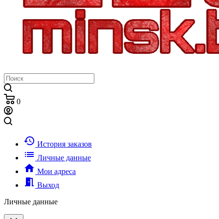
0
history
История заказов
list
Личные данные
home
Мои адреса
meeting_room
Выход
Личные данные