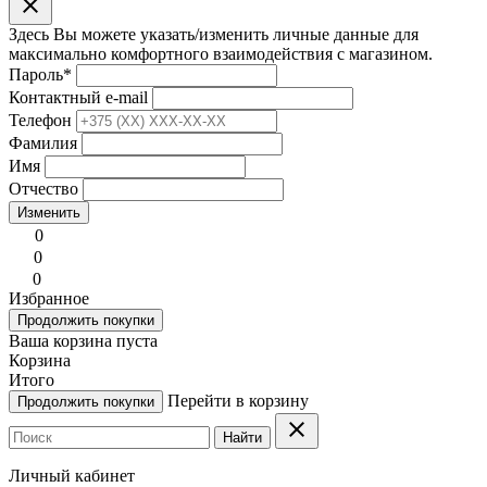
clear
Здесь Вы можете указать/изменить личные данные для
максимально комфортного взаимодействия с магазином.
Пароль
*
Контактный e-mail
Телефон
Фамилия
Имя
Отчество
Изменить
0
0
0
Избранное
Продолжить покупки
Ваша корзина пуста
Корзина
Итого
Перейти в корзину
Продолжить покупки
clear
Найти
Личный кабинет