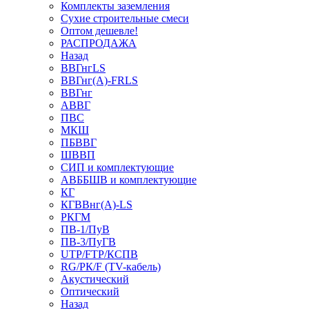
Комплекты заземления
Сухие строительные смеси
Оптом дешевле!
РАСПРОДАЖА
Назад
ВВГнгLS
ВВГнг(А)-FRLS
ВВГнг
АВВГ
ПВС
МКШ
ПБВВГ
ШВВП
СИП и комплектующие
АВББШВ и комплектующие
КГ
КГВВнг(А)-LS
РКГМ
ПВ-1/ПуВ
ПВ-3/ПуГВ
UTP/FTP/КСПВ
RG/РК/F (TV-кабель)
Акустический
Оптический
Назад