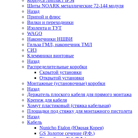
Корпуса Липласт IP54
Щиты NOARK металлические 72-144 модуля
Назад
Припой и флюс
Вилки и переходники
Изолента и ТУТ
WAGO
Наконечники НШВИ
Гильза ГМЛ, наконечник ТМЛ
СИЗ
Клеммники винтовые
Назад
Распределительные коробки
Скрытой установки
Открытой установки
Монтажные (установочные) коробки
Назад
Держатель плоского кабеля для прямого монтажа
Крепеж для кабеля
Хомут пластиковый (стяжка кабельная)
Площадки под стяжку для монтажного пистолета
Назад
Кабель
Nunicho Etalon (Южная Корея)
GS Золотое сечение (Р.Ф.)