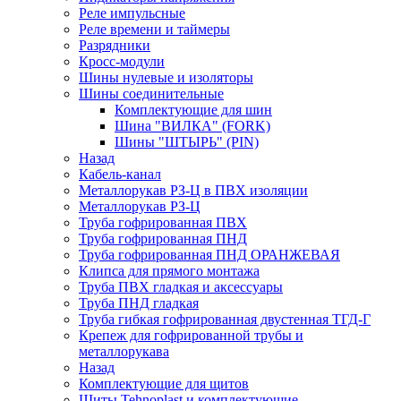
Реле импульсные
Реле времени и таймеры
Разрядники
Кросс-модули
Шины нулевые и изоляторы
Шины соединительные
Комплектующие для шин
Шина "ВИЛКА" (FORK)
Шины "ШТЫРЬ" (PIN)
Назад
Кабель-канал
Металлорукав РЗ-Ц в ПВХ изоляции
Металлорукав РЗ-Ц
Труба гофрированная ПВХ
Труба гофрированная ПНД
Труба гофрированная ПНД ОРАНЖЕВАЯ
Клипса для прямого монтажа
Труба ПВХ гладкая и аксессуары
Труба ПНД гладкая
Труба гибкая гофрированная двустенная ТГД-Г
Крепеж для гофрированной трубы и
металлорукава
Назад
Комплектующие для щитов
Щиты Tehnoplast и комплектующие