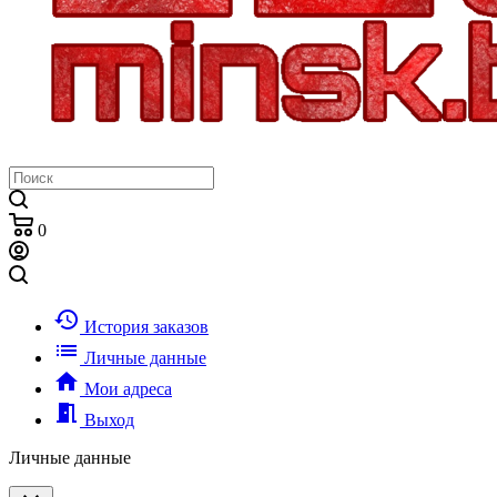
0
history
История заказов
list
Личные данные
home
Мои адреса
meeting_room
Выход
Личные данные