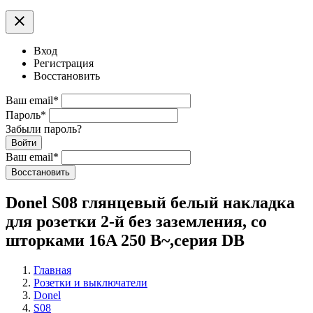
clear
Вход
Регистрация
Восстановить
Ваш email
*
Пароль
*
Забыли пароль?
Войти
Ваш email
*
Воcстановить
Donel S08 глянцевый белый накладка
для розетки 2-й без заземления, со
шторками 16A 250 В~,серия DB
Главная
Розетки и выключатели
Donel
S08