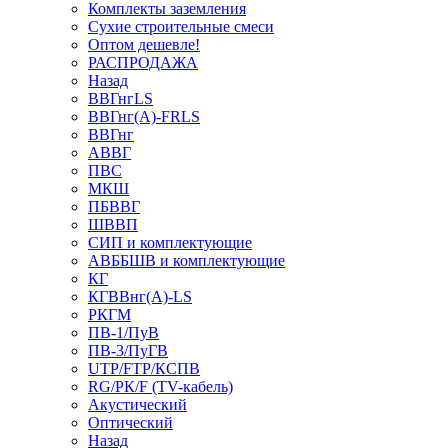
Комплекты заземления
Сухие строительные смеси
Оптом дешевле!
РАСПРОДАЖА
Назад
ВВГнгLS
ВВГнг(А)-FRLS
ВВГнг
АВВГ
ПВС
МКШ
ПБВВГ
ШВВП
СИП и комплектующие
АВББШВ и комплектующие
КГ
КГВВнг(А)-LS
РКГМ
ПВ-1/ПуВ
ПВ-3/ПуГВ
UTP/FTP/КСПВ
RG/РК/F (TV-кабель)
Акустический
Оптический
Назад