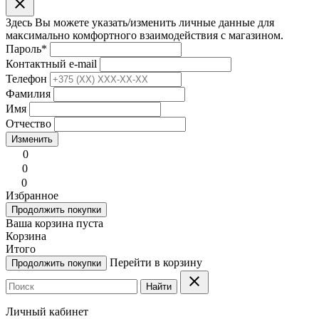
clear
Здесь Вы можете указать/изменить личные данные для
максимально комфортного взаимодействия с магазином.
Пароль
*
Контактный e-mail
Телефон
Фамилия
Имя
Отчество
Изменить
0
0
0
Избранное
Продолжить покупки
Ваша корзина пуста
Корзина
Итого
Перейти в корзину
Продолжить покупки
clear
Найти
Личный кабинет