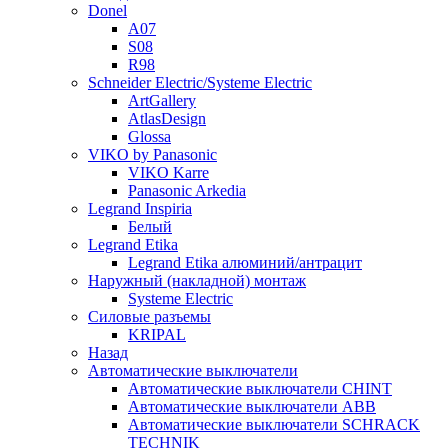
Donel
A07
S08
R98
Schneider Electric/Systeme Electric
ArtGallery
AtlasDesign
Glossa
VIKO by Panasonic
VIKO Karre
Panasonic Arkedia
Legrand Inspiria
Белый
Legrand Etika
Legrand Etika алюминий/антрацит
Наружный (накладной) монтаж
Systeme Electric
Силовые разъемы
KRIPAL
Назад
Автоматические выключатели
Автоматические выключатели CHINT
Автоматические выключатели ABB
Автоматические выключатели SCHRACK
TECHNIK