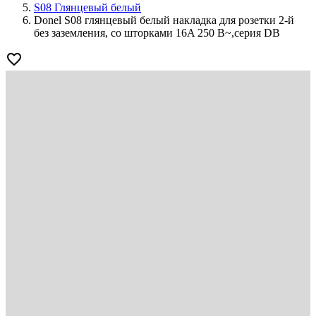
S08 Глянцевый белый
Donel S08 глянцевый белый накладка для розетки 2-й
без заземления, со шторками 16A 250 В~,серия DB
favorite_border