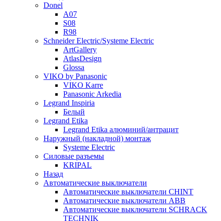
Donel
A07
S08
R98
Schneider Electric/Systeme Electric
ArtGallery
AtlasDesign
Glossa
VIKO by Panasonic
VIKO Karre
Panasonic Arkedia
Legrand Inspiria
Белый
Legrand Etika
Legrand Etika алюминий/антрацит
Наружный (накладной) монтаж
Systeme Electric
Силовые разъемы
KRIPAL
Назад
Автоматические выключатели
Автоматические выключатели CHINT
Автоматические выключатели ABB
Автоматические выключатели SCHRACK
TECHNIK