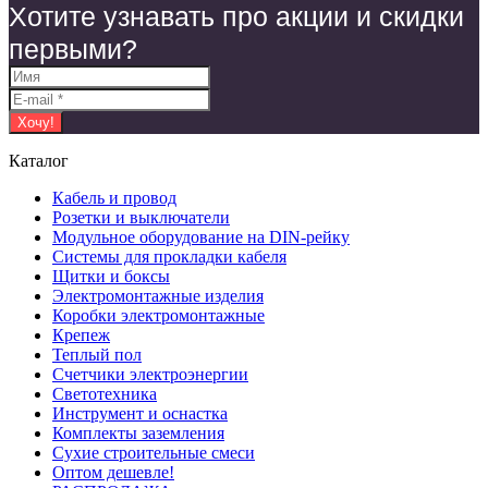
Хотите узнавать про акции и скидки
первыми?
Каталог
Кабель и провод
Розетки и выключатели
Модульное оборудование на DIN-рейку
Системы для прокладки кабеля
Щитки и боксы
Электромонтажные изделия
Коробки электромонтажные
Крепеж
Теплый пол
Счетчики электроэнергии
Светотехника
Инструмент и оснастка
Комплекты заземления
Сухие строительные смеси
Оптом дешевле!