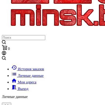
0
history
История заказов
list
Личные данные
home
Мои адреса
meeting_room
Выход
Личные данные