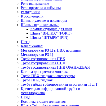
Реле импульсные
Реле времени и таймеры
Разрядники
Кросс-модули
Шины нулевые и изоляторы
Шины соединительные
Комплектующие для шин
Шина "ВИЛКА" (FORK)
Шины "ШТЫРЬ" (PIN)
Назад
Кабель-канал
Металлорукав РЗ-Ц в ПВХ изоляции
Металлорукав РЗ-Ц
Труба гофрированная ПВХ
Труба гофрированная ПНД
Труба гофрированная ПНД ОРАНЖЕВАЯ
Клипса для прямого монтажа
Труба ПВХ гладкая и аксессуары
Труба ПНД гладкая
Труба гибкая гофрированная двустенная ТГД-Г
Крепеж для гофрированной трубы и
металлорукава
Назад
Комплектующие для щитов
Щиты Tehnoplast и комплектующие