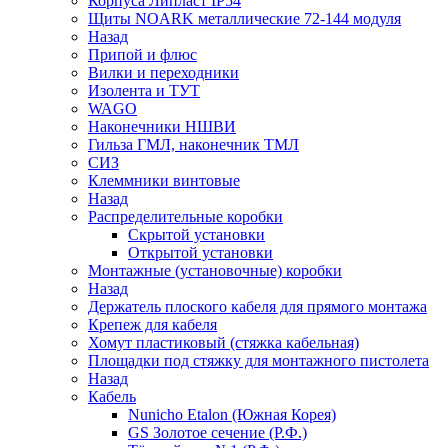
Корпуса Липласт IP54
Щиты NOARK металлические 72-144 модуля
Назад
Припой и флюс
Вилки и переходники
Изолента и ТУТ
WAGO
Наконечники НШВИ
Гильза ГМЛ, наконечник ТМЛ
СИЗ
Клеммники винтовые
Назад
Распределительные коробки
Скрытой установки
Открытой установки
Монтажные (установочные) коробки
Назад
Держатель плоского кабеля для прямого монтажа
Крепеж для кабеля
Хомут пластиковый (стяжка кабельная)
Площадки под стяжку для монтажного пистолета
Назад
Кабель
Nunicho Etalon (Южная Корея)
GS Золотое сечение (Р.Ф.)