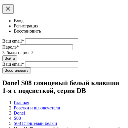
clear
Вход
Регистрация
Восстановить
Ваш email
*
Пароль
*
Забыли пароль?
Войти
Ваш email
*
Воcстановить
Donel S08 глянцевый белый клавиша
1-я с подсветкой, серия DB
Главная
Розетки и выключатели
Donel
S08
S08 Глянцевый белый