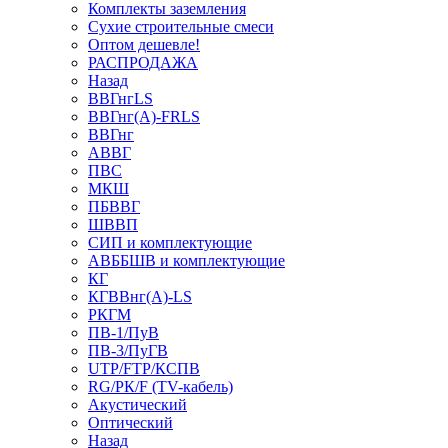
Комплекты заземления
Сухие строительные смеси
Оптом дешевле!
РАСПРОДАЖА
Назад
ВВГнгLS
ВВГнг(А)-FRLS
ВВГнг
АВВГ
ПВС
МКШ
ПБВВГ
ШВВП
СИП и комплектующие
АВББШВ и комплектующие
КГ
КГВВнг(А)-LS
РКГМ
ПВ-1/ПуВ
ПВ-3/ПуГВ
UTP/FTP/КСПВ
RG/РК/F (TV-кабель)
Акустический
Оптический
Назад