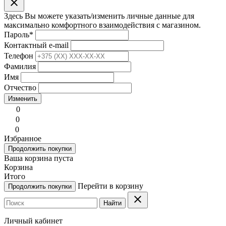
clear
Здесь Вы можете указать/изменить личные данные для
максимально комфортного взаимодействия с магазином.
Пароль
*
Контактный e-mail
Телефон
Фамилия
Имя
Отчество
Изменить
0
0
0
Избранное
Продолжить покупки
Ваша корзина пуста
Корзина
Итого
Перейти в корзину
Продолжить покупки
clear
Найти
Личный кабинет