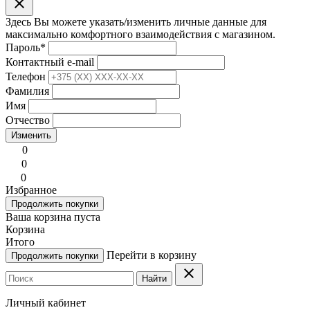
clear
Здесь Вы можете указать/изменить личные данные для
максимально комфортного взаимодействия с магазином.
Пароль
*
Контактный e-mail
Телефон
Фамилия
Имя
Отчество
Изменить
0
0
0
Избранное
Продолжить покупки
Ваша корзина пуста
Корзина
Итого
Перейти в корзину
Продолжить покупки
clear
Найти
Личный кабинет