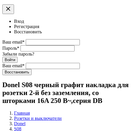
clear
Вход
Регистрация
Восстановить
Ваш email
*
Пароль
*
Забыли пароль?
Войти
Ваш email
*
Воcстановить
Donel S08 черный графит накладка для
розетки 2-й без заземления, со
шторками 16A 250 В~,серия DB
Главная
Розетки и выключатели
Donel
S08