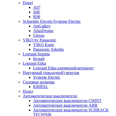
Donel
A07
S08
R98
Schneider Electric/Systeme Electric
ArtGallery
AtlasDesign
Glossa
VIKO by Panasonic
VIKO Karre
Panasonic Arkedia
Legrand Inspiria
Белый
Legrand Etika
Legrand Etika алюминий/антрацит
Наружный (накладной) монтаж
Systeme Electric
Силовые разъемы
KRIPAL
Назад
Автоматические выключатели
Автоматические выключатели CHINT
Автоматические выключатели ABB
Автоматические выключатели SCHRACK
TECHNIK