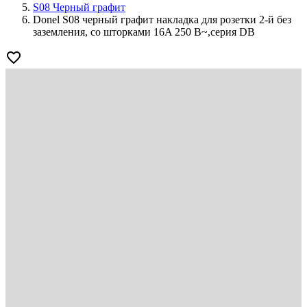
S08 Черный графит
Donel S08 черный графит накладка для розетки 2-й без
заземления, со шторками 16A 250 В~,серия DB
favorite_border