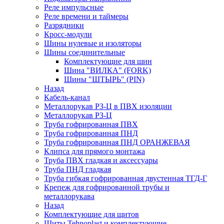
Реле импульсные
Реле времени и таймеры
Разрядники
Кросс-модули
Шины нулевые и изоляторы
Шины соединительные
Комплектующие для шин
Шина "ВИЛКА" (FORK)
Шины "ШТЫРЬ" (PIN)
Назад
Кабель-канал
Металлорукав РЗ-Ц в ПВХ изоляции
Металлорукав РЗ-Ц
Труба гофрированная ПВХ
Труба гофрированная ПНД
Труба гофрированная ПНД ОРАНЖЕВАЯ
Клипса для прямого монтажа
Труба ПВХ гладкая и аксессуары
Труба ПНД гладкая
Труба гибкая гофрированная двустенная ТГД-Г
Крепеж для гофрированной трубы и
металлорукава
Назад
Комплектующие для щитов
Щиты Tehnoplast и комплектующие