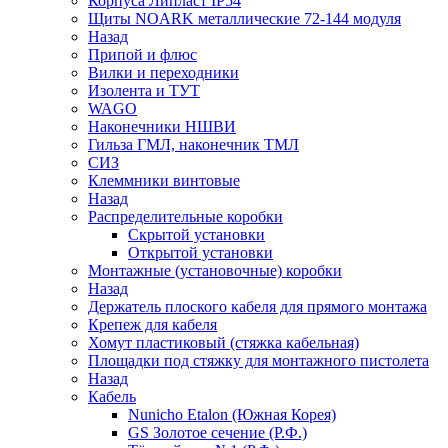
Корпуса Липласт IP54
Щиты NOARK металлические 72-144 модуля
Назад
Припой и флюс
Вилки и переходники
Изолента и ТУТ
WAGO
Наконечники НШВИ
Гильза ГМЛ, наконечник ТМЛ
СИЗ
Клеммники винтовые
Назад
Распределительные коробки
Скрытой установки
Открытой установки
Монтажные (установочные) коробки
Назад
Держатель плоского кабеля для прямого монтажа
Крепеж для кабеля
Хомут пластиковый (стяжка кабельная)
Площадки под стяжку для монтажного пистолета
Назад
Кабель
Nunicho Etalon (Южная Корея)
GS Золотое сечение (Р.Ф.)