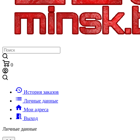
0
history
История заказов
list
Личные данные
home
Мои адреса
meeting_room
Выход
Личные данные