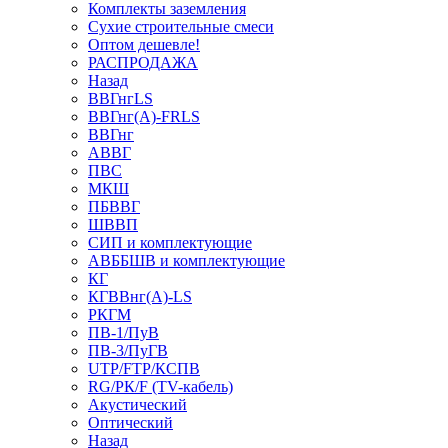
Комплекты заземления
Сухие строительные смеси
Оптом дешевле!
РАСПРОДАЖА
Назад
ВВГнгLS
ВВГнг(А)-FRLS
ВВГнг
АВВГ
ПВС
МКШ
ПБВВГ
ШВВП
СИП и комплектующие
АВББШВ и комплектующие
КГ
КГВВнг(А)-LS
РКГМ
ПВ-1/ПуВ
ПВ-3/ПуГВ
UTP/FTP/КСПВ
RG/РК/F (TV-кабель)
Акустический
Оптический
Назад