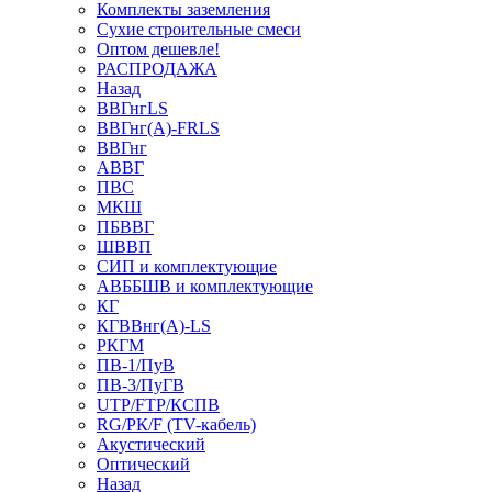
Комплекты заземления
Сухие строительные смеси
Оптом дешевле!
РАСПРОДАЖА
Назад
ВВГнгLS
ВВГнг(А)-FRLS
ВВГнг
АВВГ
ПВС
МКШ
ПБВВГ
ШВВП
СИП и комплектующие
АВББШВ и комплектующие
КГ
КГВВнг(А)-LS
РКГМ
ПВ-1/ПуВ
ПВ-3/ПуГВ
UTP/FTP/КСПВ
RG/РК/F (TV-кабель)
Акустический
Оптический
Назад