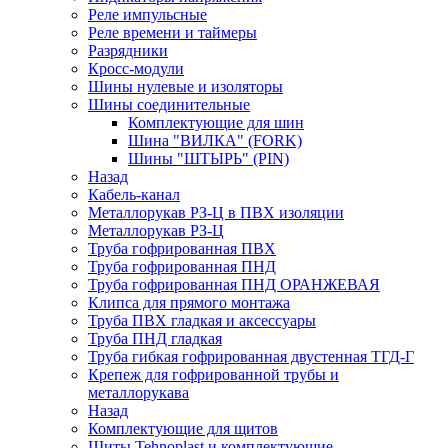
Реле импульсные
Реле времени и таймеры
Разрядники
Кросс-модули
Шины нулевые и изоляторы
Шины соединительные
Комплектующие для шин
Шина "ВИЛКА" (FORK)
Шины "ШТЫРЬ" (PIN)
Назад
Кабель-канал
Металлорукав РЗ-Ц в ПВХ изоляции
Металлорукав РЗ-Ц
Труба гофрированная ПВХ
Труба гофрированная ПНД
Труба гофрированная ПНД ОРАНЖЕВАЯ
Клипса для прямого монтажа
Труба ПВХ гладкая и аксессуары
Труба ПНД гладкая
Труба гибкая гофрированная двустенная ТГД-Г
Крепеж для гофрированной трубы и
металлорукава
Назад
Комплектующие для щитов
Щиты Tehnoplast и комплектующие