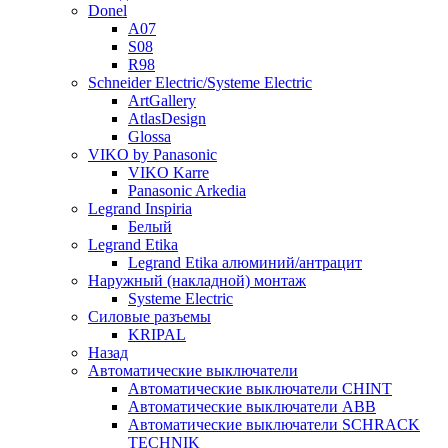
Donel
A07
S08
R98
Schneider Electric/Systeme Electric
ArtGallery
AtlasDesign
Glossa
VIKO by Panasonic
VIKO Karre
Panasonic Arkedia
Legrand Inspiria
Белый
Legrand Etika
Legrand Etika алюминий/антрацит
Наружный (накладной) монтаж
Systeme Electric
Силовые разъемы
KRIPAL
Назад
Автоматические выключатели
Автоматические выключатели CHINT
Автоматические выключатели ABB
Автоматические выключатели SCHRACK
TECHNIK