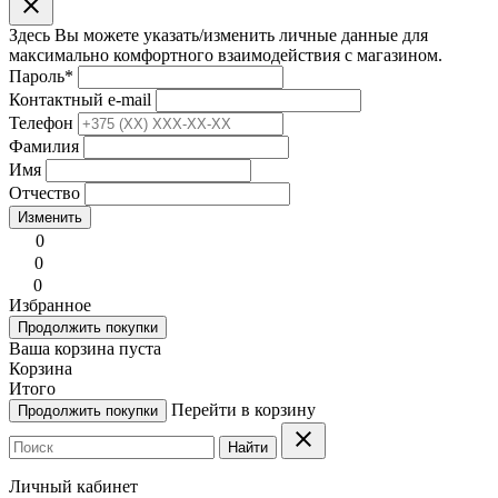
clear
Здесь Вы можете указать/изменить личные данные для
максимально комфортного взаимодействия с магазином.
Пароль
*
Контактный e-mail
Телефон
Фамилия
Имя
Отчество
Изменить
0
0
0
Избранное
Продолжить покупки
Ваша корзина пуста
Корзина
Итого
Перейти в корзину
Продолжить покупки
clear
Найти
Личный кабинет