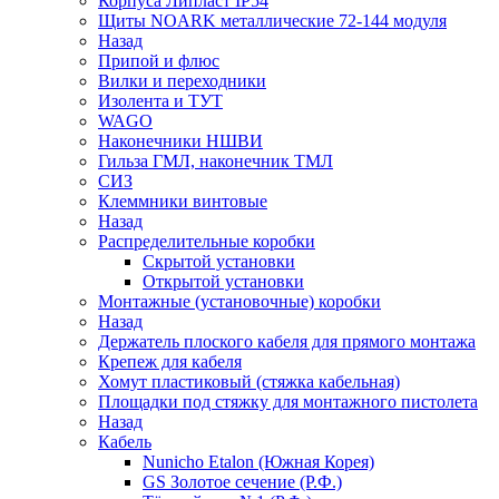
Корпуса Липласт IP54
Щиты NOARK металлические 72-144 модуля
Назад
Припой и флюс
Вилки и переходники
Изолента и ТУТ
WAGO
Наконечники НШВИ
Гильза ГМЛ, наконечник ТМЛ
СИЗ
Клеммники винтовые
Назад
Распределительные коробки
Скрытой установки
Открытой установки
Монтажные (установочные) коробки
Назад
Держатель плоского кабеля для прямого монтажа
Крепеж для кабеля
Хомут пластиковый (стяжка кабельная)
Площадки под стяжку для монтажного пистолета
Назад
Кабель
Nunicho Etalon (Южная Корея)
GS Золотое сечение (Р.Ф.)