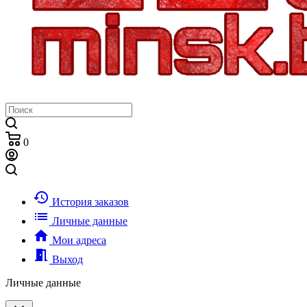
0
history
История заказов
list
Личные данные
home
Мои адреса
meeting_room
Выход
Личные данные