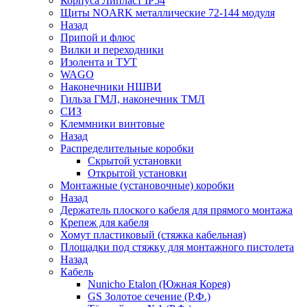
Корпуса Липласт IP54
Щиты NOARK металлические 72-144 модуля
Назад
Припой и флюс
Вилки и переходники
Изолента и ТУТ
WAGO
Наконечники НШВИ
Гильза ГМЛ, наконечник ТМЛ
СИЗ
Клеммники винтовые
Назад
Распределительные коробки
Скрытой установки
Открытой установки
Монтажные (установочные) коробки
Назад
Держатель плоского кабеля для прямого монтажа
Крепеж для кабеля
Хомут пластиковый (стяжка кабельная)
Площадки под стяжку для монтажного пистолета
Назад
Кабель
Nunicho Etalon (Южная Корея)
GS Золотое сечение (Р.Ф.)