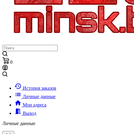
0
history
История заказов
list
Личные данные
home
Мои адреса
meeting_room
Выход
Личные данные