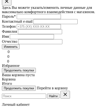
clear
Здесь Вы можете указать/изменить личные данные для
максимально комфортного взаимодействия с магазином.
Пароль
*
Контактный e-mail
Телефон
Фамилия
Имя
Отчество
Изменить
0
0
0
Избранное
Продолжить покупки
Ваша корзина пуста
Корзина
Итого
Перейти в корзину
Продолжить покупки
clear
Найти
Личный кабинет