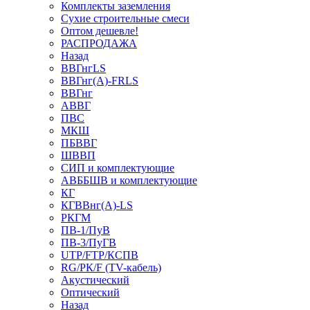
Комплекты заземления
Сухие строительные смеси
Оптом дешевле!
РАСПРОДАЖА
Назад
ВВГнгLS
ВВГнг(А)-FRLS
ВВГнг
АВВГ
ПВС
МКШ
ПБВВГ
ШВВП
СИП и комплектующие
АВББШВ и комплектующие
КГ
КГВВнг(А)-LS
РКГМ
ПВ-1/ПуВ
ПВ-3/ПуГВ
UTP/FTP/КСПВ
RG/РК/F (TV-кабель)
Акустический
Оптический
Назад