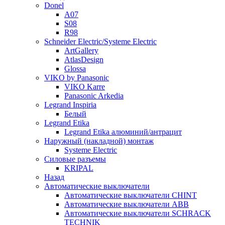
Donel
A07
S08
R98
Schneider Electric/Systeme Electric
ArtGallery
AtlasDesign
Glossa
VIKO by Panasonic
VIKO Karre
Panasonic Arkedia
Legrand Inspiria
Белый
Legrand Etika
Legrand Etika алюминий/антрацит
Наружный (накладной) монтаж
Systeme Electric
Силовые разъемы
KRIPAL
Назад
Автоматические выключатели
Автоматические выключатели CHINT
Автоматические выключатели ABB
Автоматические выключатели SCHRACK
TECHNIK