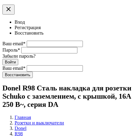
clear
Вход
Регистрация
Восстановить
Ваш email
*
Пароль
*
Забыли пароль?
Войти
Ваш email
*
Воcстановить
Donel R98 Сталь накладка для розетки
Schuko с заземлением, с крышкой, 16A
250 В~, серия DA
Главная
Розетки и выключатели
Donel
R98