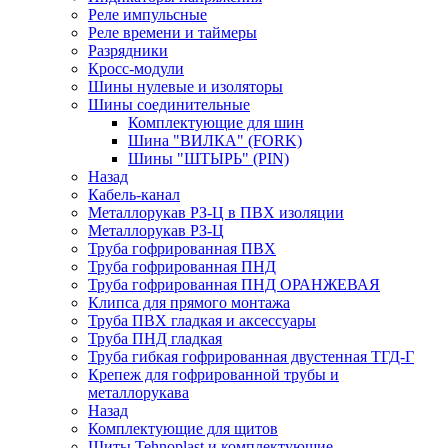
Реле импульсные
Реле времени и таймеры
Разрядники
Кросс-модули
Шины нулевые и изоляторы
Шины соединительные
Комплектующие для шин
Шина "ВИЛКА" (FORK)
Шины "ШТЫРЬ" (PIN)
Назад
Кабель-канал
Металлорукав РЗ-Ц в ПВХ изоляции
Металлорукав РЗ-Ц
Труба гофрированная ПВХ
Труба гофрированная ПНД
Труба гофрированная ПНД ОРАНЖЕВАЯ
Клипса для прямого монтажа
Труба ПВХ гладкая и аксессуары
Труба ПНД гладкая
Труба гибкая гофрированная двустенная ТГД-Г
Крепеж для гофрированной трубы и
металлорукава
Назад
Комплектующие для щитов
Щиты Tehnoplast и комплектующие