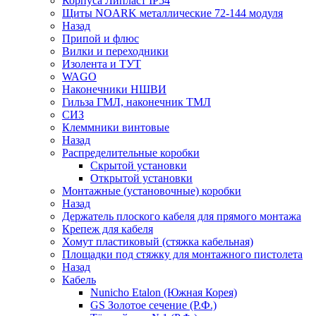
Корпуса Липласт IP54
Щиты NOARK металлические 72-144 модуля
Назад
Припой и флюс
Вилки и переходники
Изолента и ТУТ
WAGO
Наконечники НШВИ
Гильза ГМЛ, наконечник ТМЛ
СИЗ
Клеммники винтовые
Назад
Распределительные коробки
Скрытой установки
Открытой установки
Монтажные (установочные) коробки
Назад
Держатель плоского кабеля для прямого монтажа
Крепеж для кабеля
Хомут пластиковый (стяжка кабельная)
Площадки под стяжку для монтажного пистолета
Назад
Кабель
Nunicho Etalon (Южная Корея)
GS Золотое сечение (Р.Ф.)