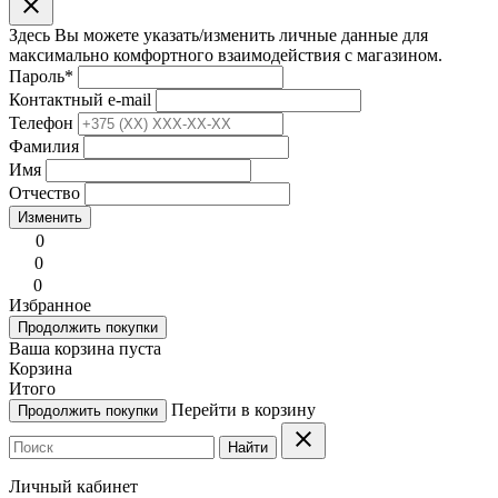
clear
Здесь Вы можете указать/изменить личные данные для
максимально комфортного взаимодействия с магазином.
Пароль
*
Контактный e-mail
Телефон
Фамилия
Имя
Отчество
Изменить
0
0
0
Избранное
Продолжить покупки
Ваша корзина пуста
Корзина
Итого
Перейти в корзину
Продолжить покупки
clear
Найти
Личный кабинет