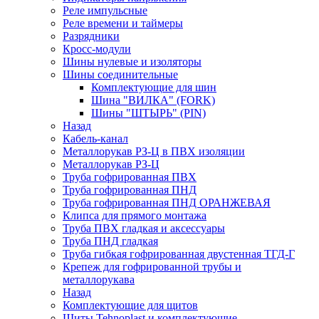
Реле импульсные
Реле времени и таймеры
Разрядники
Кросс-модули
Шины нулевые и изоляторы
Шины соединительные
Комплектующие для шин
Шина "ВИЛКА" (FORK)
Шины "ШТЫРЬ" (PIN)
Назад
Кабель-канал
Металлорукав РЗ-Ц в ПВХ изоляции
Металлорукав РЗ-Ц
Труба гофрированная ПВХ
Труба гофрированная ПНД
Труба гофрированная ПНД ОРАНЖЕВАЯ
Клипса для прямого монтажа
Труба ПВХ гладкая и аксессуары
Труба ПНД гладкая
Труба гибкая гофрированная двустенная ТГД-Г
Крепеж для гофрированной трубы и
металлорукава
Назад
Комплектующие для щитов
Щиты Tehnoplast и комплектующие