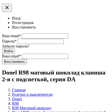
clear
Вход
Регистрация
Восстановить
Ваш email
*
Пароль
*
Забыли пароль?
Войти
Ваш email
*
Воcстановить
Donel R98 матовый шоколад клавиша
2-я с подсветкой, серия DA
Главная
Розетки и выключатели
Donel
R98
R98 Матовый шоколад