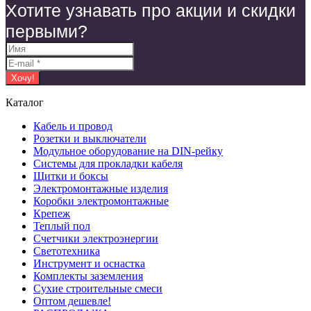
Хотите узнавать про акции и скидки
первыми?
Каталог
Кабель и провод
Розетки и выключатели
Модульное оборудование на DIN-рейку
Системы для прокладки кабеля
Щитки и боксы
Электромонтажные изделия
Коробки электромонтажные
Крепеж
Теплый пол
Счетчики электроэнергии
Светотехника
Инструмент и оснастка
Комплекты заземления
Сухие строительные смеси
Оптом дешевле!