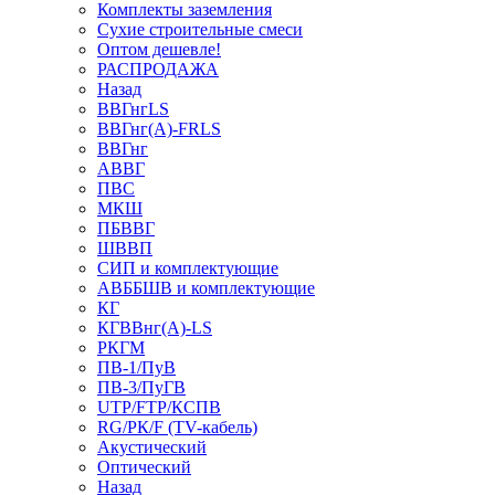
Комплекты заземления
Сухие строительные смеси
Оптом дешевле!
РАСПРОДАЖА
Назад
ВВГнгLS
ВВГнг(А)-FRLS
ВВГнг
АВВГ
ПВС
МКШ
ПБВВГ
ШВВП
СИП и комплектующие
АВББШВ и комплектующие
КГ
КГВВнг(А)-LS
РКГМ
ПВ-1/ПуВ
ПВ-3/ПуГВ
UTP/FTP/КСПВ
RG/РК/F (TV-кабель)
Акустический
Оптический
Назад