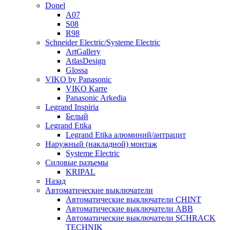
Donel
A07
S08
R98
Schneider Electric/Systeme Electric
ArtGallery
AtlasDesign
Glossa
VIKO by Panasonic
VIKO Karre
Panasonic Arkedia
Legrand Inspiria
Белый
Legrand Etika
Legrand Etika алюминий/антрацит
Наружный (накладной) монтаж
Systeme Electric
Силовые разъемы
KRIPAL
Назад
Автоматические выключатели
Автоматические выключатели CHINT
Автоматические выключатели ABB
Автоматические выключатели SCHRACK
TECHNIK