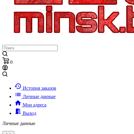
0
history
История заказов
list
Личные данные
home
Мои адреса
meeting_room
Выход
Личные данные