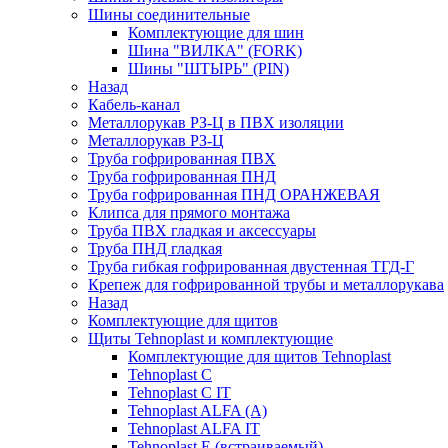
Шины соединительные
Комплектующие для шин
Шина "ВИЛКА" (FORK)
Шины "ШТЫРЬ" (PIN)
Назад
Кабель-канал
Металлорукав РЗ-Ц в ПВХ изоляции
Металлорукав РЗ-Ц
Труба гофрированная ПВХ
Труба гофрированная ПНД
Труба гофрированная ПНД ОРАНЖЕВАЯ
Клипса для прямого монтажа
Труба ПВХ гладкая и аксессуары
Труба ПНД гладкая
Труба гибкая гофрированная двустенная ТГД-Г
Крепеж для гофрированной трубы и металлорукава
Назад
Комплектующие для щитов
Щиты Tehnoplast и комплектующие
Комплектующие для щитов Tehnoplast
Tehnoplast C
Tehnoplast C IT
Tehnoplast ALFA (А)
Tehnoplast ALFA IT
Tehnoplast E (встраиваемый)