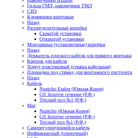
Наконечники НШВИ
Гильза ГМЛ, наконечник ТМЛ
СИЗ
Клеммники винтовые
Назад
Распределительные коробки
Скрытой установки
Открытой установки
Монтажные (установочные) коробки
Назад
Держатель плоского кабеля для прямого монтажа
Крепеж для кабеля
Хомут пластиковый (стяжка кабельная)
Площадки под стяжку для монтажного пистолета
Назад
Кабель
Nunicho Etalon (Южная Корея)
GS Золотое сечение (Р.Ф.)
Тёплый пол №1 (Р.Ф.)
Мат
Nunicho (Южная Корея)
GS Золотое сечение (Р.Ф.)
Теплый пол №1 (Р.Ф.)
Саморегулирующийся кабель
Инфракрасный (пленочный)