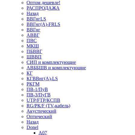
Оптом дешевле!
РАСПРОДАЖА
Назад
ВВГнгLS
ВВГнг(А)-FRLS
ВВГнг
АВВГ
ПВС
МКШ
ПБВВГ
ШВВП
СИП и комплектующие
АВББШВ и комплектующие
КГ
КГВВнг(А)-LS
РКГМ
ПВ-1/ПуВ
ПВ-3/ПуГВ
UTP/FTP/КСПВ
RG/РК/F (TV-кабель)
Акустический
Оптический
Назад
Donel
A07