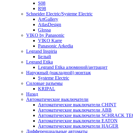
S08
R98
Schneider Electric/Systeme Electric
ArtGallery
AtlasDesign
Glossa
VIKO by Panasonic
VIKO Karre
Panasonic Arkedia
Legrand Inspiria
Белый
Legrand Etika
Legrand Etika алюминий/антрацит
Наружный (накладной) монтаж
Systeme Electric
Силовые разъемы
KRIPAL
Назад
Автоматические выключатели
Автоматические выключатели CHINT
Автоматические выключатели ABB
Автоматические выключатели SCHRACK T
Автоматические выключатели EATON
Автоматические выключатели HAGER
Дифференциальные автоматы