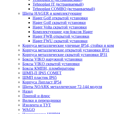
Tehnoplast IT (встраиваемый)
Tehnoplast COMBO (встраиваемый)
Щиты HAGER и комплектующие
Hager Golf открытой установки
Hager Golf скрытой установки
Hager Volta скрытой установки
Комплектующие для боксов Hager
Hager FWB открытой установки
Hager FWU скрытой установки
Корпуса металлические уличные IP54, стойки и к
Корпуса металлические открытой установки IP31
Корпуса металлические скрытой установки IP31
Боксы VIKO наружной установки
Боксы VIKO скрытой установки
Боксы КМПН, пломбираторы
ЩМП-П IP65 COMET
ЩМП пластик IP65
Корпуса Липласт IP54
Щиты NOARK металлические 72-144 модуля
Назад
Припой и флюс
Вилки и переходники
Изолента и ТУТ
WAGO