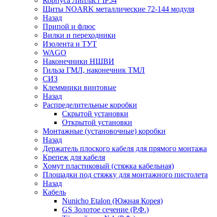
Корпуса Липласт IP54
Щиты NOARK металлические 72-144 модуля
Назад
Припой и флюс
Вилки и переходники
Изолента и ТУТ
WAGO
Наконечники НШВИ
Гильза ГМЛ, наконечник ТМЛ
СИЗ
Клеммники винтовые
Назад
Распределительные коробки
Скрытой установки
Открытой установки
Монтажные (установочные) коробки
Назад
Держатель плоского кабеля для прямого монтажа
Крепеж для кабеля
Хомут пластиковый (стяжка кабельная)
Площадки под стяжку для монтажного пистолета
Назад
Кабель
Nunicho Etalon (Южная Корея)
GS Золотое сечение (Р.Ф.)