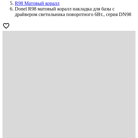
R98 Матовый коралл
Donel R98 матовый коралл накладка для базы с
драйвером светильника поворотного 6Вт., серия DN98
favorite_border