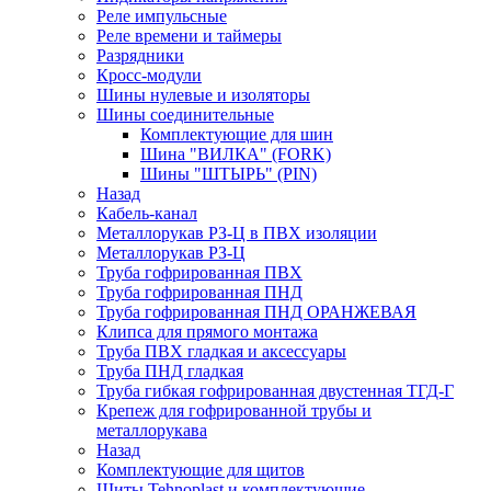
Реле импульсные
Реле времени и таймеры
Разрядники
Кросс-модули
Шины нулевые и изоляторы
Шины соединительные
Комплектующие для шин
Шина "ВИЛКА" (FORK)
Шины "ШТЫРЬ" (PIN)
Назад
Кабель-канал
Металлорукав РЗ-Ц в ПВХ изоляции
Металлорукав РЗ-Ц
Труба гофрированная ПВХ
Труба гофрированная ПНД
Труба гофрированная ПНД ОРАНЖЕВАЯ
Клипса для прямого монтажа
Труба ПВХ гладкая и аксессуары
Труба ПНД гладкая
Труба гибкая гофрированная двустенная ТГД-Г
Крепеж для гофрированной трубы и
металлорукава
Назад
Комплектующие для щитов
Щиты Tehnoplast и комплектующие