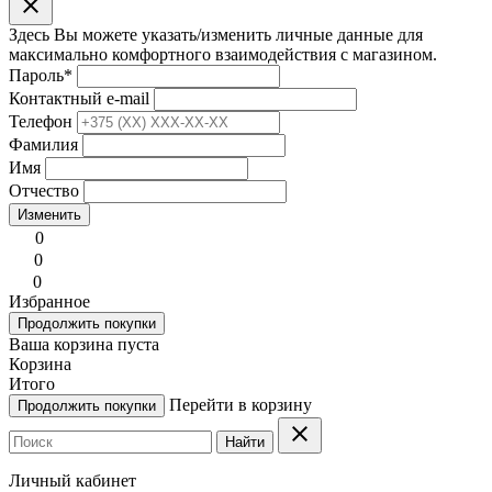
clear
Здесь Вы можете указать/изменить личные данные для
максимально комфортного взаимодействия с магазином.
Пароль
*
Контактный e-mail
Телефон
Фамилия
Имя
Отчество
Изменить
0
0
0
Избранное
Продолжить покупки
Ваша корзина пуста
Корзина
Итого
Перейти в корзину
Продолжить покупки
clear
Найти
Личный кабинет