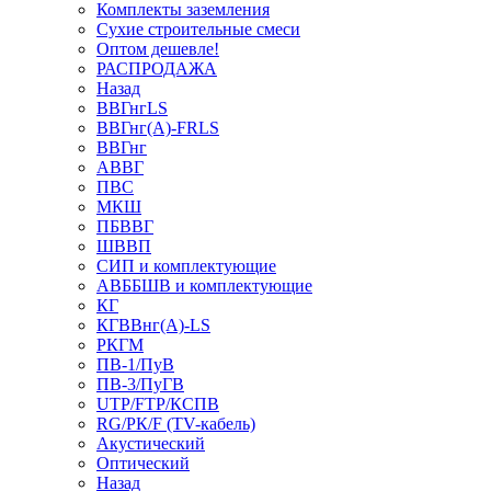
Комплекты заземления
Сухие строительные смеси
Оптом дешевле!
РАСПРОДАЖА
Назад
ВВГнгLS
ВВГнг(А)-FRLS
ВВГнг
АВВГ
ПВС
МКШ
ПБВВГ
ШВВП
СИП и комплектующие
АВББШВ и комплектующие
КГ
КГВВнг(А)-LS
РКГМ
ПВ-1/ПуВ
ПВ-3/ПуГВ
UTP/FTP/КСПВ
RG/РК/F (TV-кабель)
Акустический
Оптический
Назад