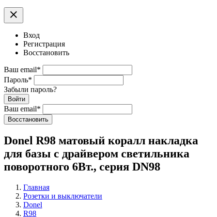
clear
Вход
Регистрация
Восстановить
Ваш email
*
Пароль
*
Забыли пароль?
Войти
Ваш email
*
Воcстановить
Donel R98 матовый коралл накладка
для базы с драйвером светильника
поворотного 6Вт., серия DN98
Главная
Розетки и выключатели
Donel
R98