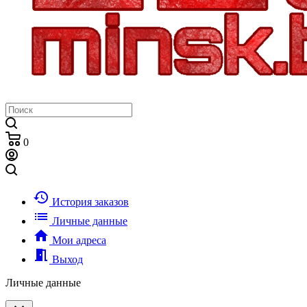
0
history
История заказов
list
Личные данные
home
Мои адреса
meeting_room
Выход
Личные данные