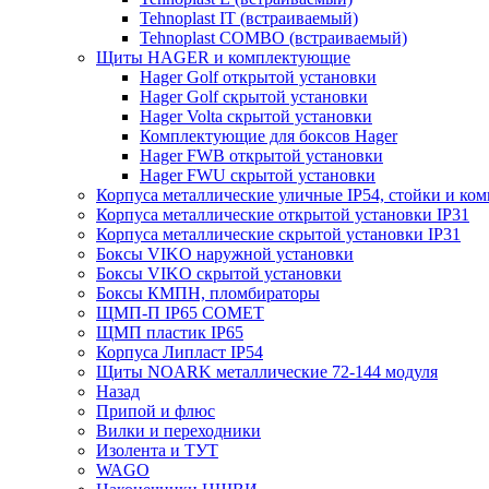
Tehnoplast IT (встраиваемый)
Tehnoplast COMBO (встраиваемый)
Щиты HAGER и комплектующие
Hager Golf открытой установки
Hager Golf скрытой установки
Hager Volta скрытой установки
Комплектующие для боксов Hager
Hager FWB открытой установки
Hager FWU скрытой установки
Корпуса металлические уличные IP54, стойки и к
Корпуса металлические открытой установки IP31
Корпуса металлические скрытой установки IP31
Боксы VIKO наружной установки
Боксы VIKO скрытой установки
Боксы КМПН, пломбираторы
ЩМП-П IP65 COMET
ЩМП пластик IP65
Корпуса Липласт IP54
Щиты NOARK металлические 72-144 модуля
Назад
Припой и флюс
Вилки и переходники
Изолента и ТУТ
WAGO