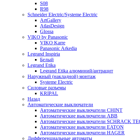
S08
R98
Schneider Electric/Systeme Electric
ArtGallery
AtlasDesign
Glossa
VIKO by Panasonic
VIKO Karre
Panasonic Arkedia
Legrand Inspiria
Белый
Legrand Etika
Legrand Etika алюминий/антрацит
Наружный (накладной) монтаж
Systeme Electric
Силовые разъемы
KRIPAL
Назад
Автоматические выключатели
Автоматические выключатели CHINT
Автоматические выключатели ABB
Автоматические выключатели SCHRACK T
Автоматические выключатели EATON
Автоматические выключатели HAGER
Дифференциальные автоматы