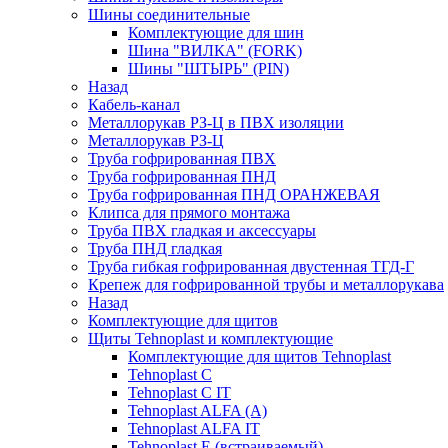
Шины соединительные
Комплектующие для шин
Шина "ВИЛКА" (FORK)
Шины "ШТЫРЬ" (PIN)
Назад
Кабель-канал
Металлорукав РЗ-Ц в ПВХ изоляции
Металлорукав РЗ-Ц
Труба гофрированная ПВХ
Труба гофрированная ПНД
Труба гофрированная ПНД ОРАНЖЕВАЯ
Клипса для прямого монтажа
Труба ПВХ гладкая и аксессуары
Труба ПНД гладкая
Труба гибкая гофрированная двустенная ТГД-Г
Крепеж для гофрированной трубы и металлорукава
Назад
Комплектующие для щитов
Щиты Tehnoplast и комплектующие
Комплектующие для щитов Tehnoplast
Tehnoplast C
Tehnoplast C IT
Tehnoplast ALFA (А)
Tehnoplast ALFA IT
Tehnoplast E (встраиваемый)