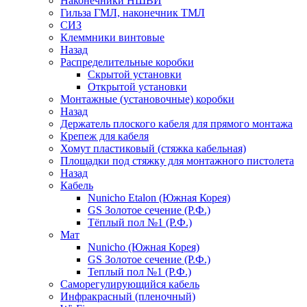
Наконечники НШВИ
Гильза ГМЛ, наконечник ТМЛ
СИЗ
Клеммники винтовые
Назад
Распределительные коробки
Скрытой установки
Открытой установки
Монтажные (установочные) коробки
Назад
Держатель плоского кабеля для прямого монтажа
Крепеж для кабеля
Хомут пластиковый (стяжка кабельная)
Площадки под стяжку для монтажного пистолета
Назад
Кабель
Nunicho Etalon (Южная Корея)
GS Золотое сечение (Р.Ф.)
Тёплый пол №1 (Р.Ф.)
Мат
Nunicho (Южная Корея)
GS Золотое сечение (Р.Ф.)
Теплый пол №1 (Р.Ф.)
Саморегулирующийся кабель
Инфракрасный (пленочный)