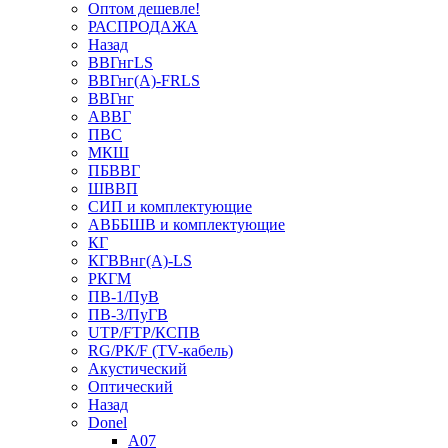
Оптом дешевле!
РАСПРОДАЖА
Назад
ВВГнгLS
ВВГнг(А)-FRLS
ВВГнг
АВВГ
ПВС
МКШ
ПБВВГ
ШВВП
СИП и комплектующие
АВББШВ и комплектующие
КГ
КГВВнг(А)-LS
РКГМ
ПВ-1/ПуВ
ПВ-3/ПуГВ
UTP/FTP/КСПВ
RG/РК/F (TV-кабель)
Акустический
Оптический
Назад
Donel
A07