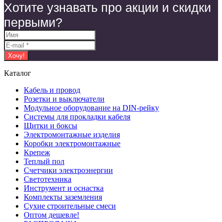
Хотите узнавать про акции и скидки
первыми?
Каталог
Кабель и провод
Розетки и выключатели
Модульное оборудование на DIN-рейку
Системы для прокладки кабеля
Щитки и боксы
Электромонтажные изделия
Коробки электромонтажные
Крепеж
Теплый пол
Счетчики электроэнергии
Светотехника
Инструмент и оснастка
Комплекты заземления
Сухие строительные смеси
Оптом дешевле!