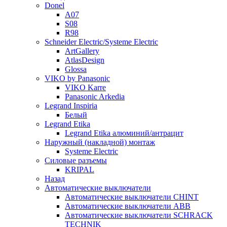
Donel
A07
S08
R98
Schneider Electric/Systeme Electric
ArtGallery
AtlasDesign
Glossa
VIKO by Panasonic
VIKO Karre
Panasonic Arkedia
Legrand Inspiria
Белый
Legrand Etika
Legrand Etika алюминий/антрацит
Наружный (накладной) монтаж
Systeme Electric
Силовые разъемы
KRIPAL
Назад
Автоматические выключатели
Автоматические выключатели CHINT
Автоматические выключатели ABB
Автоматические выключатели SCHRACK
TECHNIK