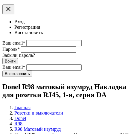
clear
Вход
Регистрация
Восстановить
Ваш email
*
Пароль
*
Забыли пароль?
Войти
Ваш email
*
Воcстановить
Donel R98 матовый изумруд Накладка
для розетки RJ45, 1-я, серия DA
Главная
Розетки и выключатели
Donel
R98
R98 Матовый изумруд