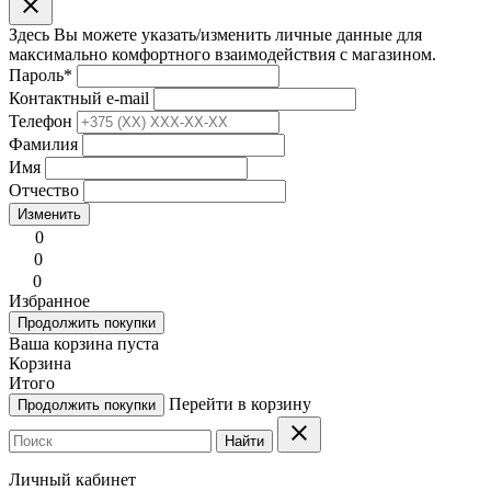
clear
Здесь Вы можете указать/изменить личные данные для
максимально комфортного взаимодействия с магазином.
Пароль
*
Контактный e-mail
Телефон
Фамилия
Имя
Отчество
Изменить
0
0
0
Избранное
Продолжить покупки
Ваша корзина пуста
Корзина
Итого
Перейти в корзину
Продолжить покупки
clear
Найти
Личный кабинет