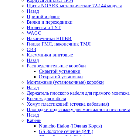
Корпуса Липласт IP54
Щиты NOARK металлические 72-144 модуля
Назад
Припой и флюс
Вилки и переходники
Изолента и ТУТ
WAGO
Наконечники НШВИ
Гильза ГМЛ, наконечник ТМЛ
СИЗ
Клеммники винтовые
Назад
Распределительные коробки
Скрытой установки
Открытой установки
Монтажные (установочные) коробки
Назад
Держатель плоского кабеля для прямого монтажа
Крепеж для кабеля
Хомут пластиковый (стяжка кабельная)
Площадки под стяжку для монтажного пистолета
Назад
Кабель
Nunicho Etalon (Южная Корея)
GS Золотое сечение (Р.Ф.)