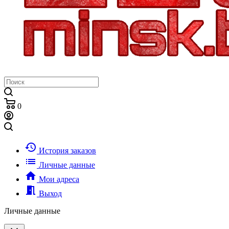
0
history
История заказов
list
Личные данные
home
Мои адреса
meeting_room
Выход
Личные данные