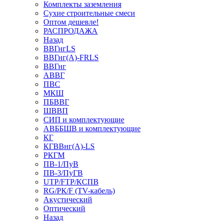
Комплекты заземления
Сухие строительные смеси
Оптом дешевле!
РАСПРОДАЖА
Назад
ВВГнгLS
ВВГнг(А)-FRLS
ВВГнг
АВВГ
ПВС
МКШ
ПБВВГ
ШВВП
СИП и комплектующие
АВББШВ и комплектующие
КГ
КГВВнг(А)-LS
РКГМ
ПВ-1/ПуВ
ПВ-3/ПуГВ
UTP/FTP/КСПВ
RG/РК/F (TV-кабель)
Акустический
Оптический
Назад