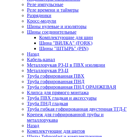
Реле импульсные
Реле времени и таймеры
Разрядники
Кросс-модули
Шины нулевые и изоляторы
Шины соединительные
Комплектующие для шин
Шина "ВИЛКА" (FORK)
Шины "ШТЫРЬ" (PIN)
Назад
Кабель-канал
Металлорукав РЗ-Ц в ПВХ изоляции
Металлорукав РЗ-Ц
Труба гофрированная ПВХ
Труба гофрированная ПНД
Труба гофрированная ПНД ОРАНЖЕВАЯ
Клипса для прямого монтажа
Труба ПВХ гладкая и аксессуары
Труба ПНД гладкая
Труба гибкая гофрированная двустенная ТГД-Г
Крепеж для гофрированной трубы и
металлорукава
Назад
Комплектующие для щитов
Щиты Tehnoplast и комплектующие