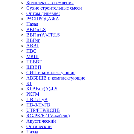
Комплекты заземления
Сухие строительные смеси
Оптом дешевле!
РАСПРОДАЖА
Назад
ВВГнгLS
ВВГнг(А)-FRLS
ВВГнг
АВВГ
ПВС
МКШ
ПБВВГ
ШВВП
СИП и комплектующие
АВББШВ и комплектующие
КГ
КГВВнг(А)-LS
РКГМ
ПВ-1/ПуВ
ПВ-3/ПуГВ
UTP/FTP/КСПВ
RG/РК/F (TV-кабель)
Акустический
Оптический
Назад