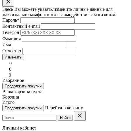
clear
Здесь Вы можете указать/изменить личные данные для
максимально комфортного взаимодействия с магазином.
Пароль
*
Контактный e-mail
Телефон
Фамилия
Имя
Отчество
Изменить
0
0
0
Избранное
Продолжить покупки
Ваша корзина пуста
Корзина
Итого
Перейти в корзину
Продолжить покупки
clear
Найти
Личный кабинет