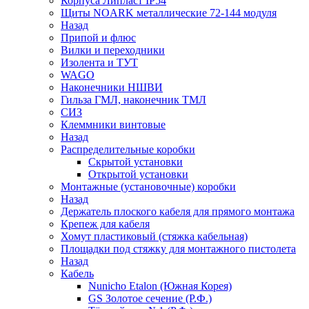
Корпуса Липласт IP54
Щиты NOARK металлические 72-144 модуля
Назад
Припой и флюс
Вилки и переходники
Изолента и ТУТ
WAGO
Наконечники НШВИ
Гильза ГМЛ, наконечник ТМЛ
СИЗ
Клеммники винтовые
Назад
Распределительные коробки
Скрытой установки
Открытой установки
Монтажные (установочные) коробки
Назад
Держатель плоского кабеля для прямого монтажа
Крепеж для кабеля
Хомут пластиковый (стяжка кабельная)
Площадки под стяжку для монтажного пистолета
Назад
Кабель
Nunicho Etalon (Южная Корея)
GS Золотое сечение (Р.Ф.)