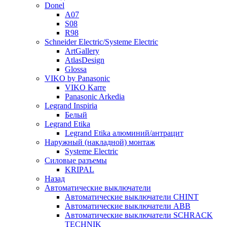
Donel
A07
S08
R98
Schneider Electric/Systeme Electric
ArtGallery
AtlasDesign
Glossa
VIKO by Panasonic
VIKO Karre
Panasonic Arkedia
Legrand Inspiria
Белый
Legrand Etika
Legrand Etika алюминий/антрацит
Наружный (накладной) монтаж
Systeme Electric
Силовые разъемы
KRIPAL
Назад
Автоматические выключатели
Автоматические выключатели CHINT
Автоматические выключатели ABB
Автоматические выключатели SCHRACK
TECHNIK