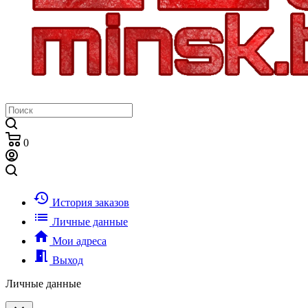
0
history
История заказов
list
Личные данные
home
Мои адреса
meeting_room
Выход
Личные данные