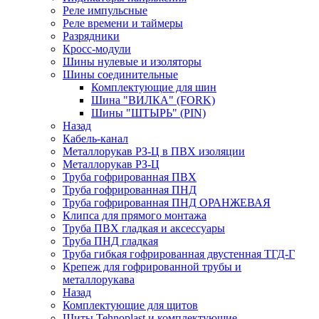
Реле импульсные
Реле времени и таймеры
Разрядники
Кросс-модули
Шины нулевые и изоляторы
Шины соединительные
Комплектующие для шин
Шина "ВИЛКА" (FORK)
Шины "ШТЫРЬ" (PIN)
Назад
Кабель-канал
Металлорукав РЗ-Ц в ПВХ изоляции
Металлорукав РЗ-Ц
Труба гофрированная ПВХ
Труба гофрированная ПНД
Труба гофрированная ПНД ОРАНЖЕВАЯ
Клипса для прямого монтажа
Труба ПВХ гладкая и аксессуары
Труба ПНД гладкая
Труба гибкая гофрированная двустенная ТГД-Г
Крепеж для гофрированной трубы и
металлорукава
Назад
Комплектующие для щитов
Щиты Tehnoplast и комплектующие