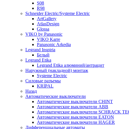
S08
R98
Schneider Electric/Systeme Electric
ArtGallery
AtlasDesign
Glossa
VIKO by Panasonic
VIKO Karre
Panasonic Arkedia
Legrand Inspiria
Белый
Legrand Etika
Legrand Etika алюминий/антрацит
Наружный (накладной) монтаж
Systeme Electric
Силовые разъемы
KRIPAL
Назад
Автоматические выключатели
Автоматические выключатели CHINT
Автоматические выключатели ABB
Автоматические выключатели SCHRACK T
Автоматические выключатели EATON
Автоматические выключатели HAGER
Дифференциальные автоматы