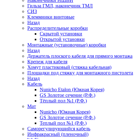
Наконечники НШВИ
Гильза ГМЛ, наконечник ТМЛ
СИЗ
Клеммники винтовые
Назад
Распределительные коробки
Скрытой установки
Открытой установки
Монтажные (установочные) коробки
Назад
Держатель плоского кабеля для прямого монтажа
Крепеж для кабеля
Хомут пластиковый (стяжка кабельная)
Площадки под стяжку для монтажного пистолета
Назад
Кабель
Nunicho Etalon (Южная Корея)
GS Золотое сечение (Р.Ф.)
Тёплый пол №1 (Р.Ф.)
Мат
Nunicho (Южная Корея)
GS Золотое сечение (Р.Ф.)
Теплый пол №1 (Р.Ф.)
Саморегулирующийся кабель
Инфракрасный (пленочный)