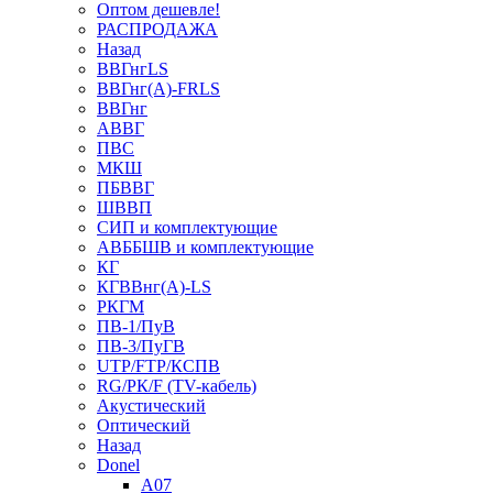
Оптом дешевле!
РАСПРОДАЖА
Назад
ВВГнгLS
ВВГнг(А)-FRLS
ВВГнг
АВВГ
ПВС
МКШ
ПБВВГ
ШВВП
СИП и комплектующие
АВББШВ и комплектующие
КГ
КГВВнг(А)-LS
РКГМ
ПВ-1/ПуВ
ПВ-3/ПуГВ
UTP/FTP/КСПВ
RG/РК/F (TV-кабель)
Акустический
Оптический
Назад
Donel
A07