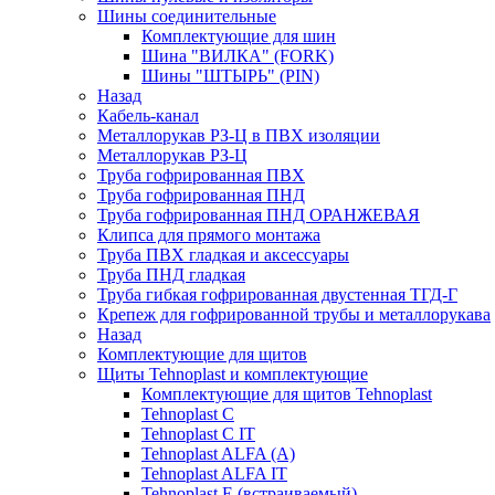
Шины соединительные
Комплектующие для шин
Шина "ВИЛКА" (FORK)
Шины "ШТЫРЬ" (PIN)
Назад
Кабель-канал
Металлорукав РЗ-Ц в ПВХ изоляции
Металлорукав РЗ-Ц
Труба гофрированная ПВХ
Труба гофрированная ПНД
Труба гофрированная ПНД ОРАНЖЕВАЯ
Клипса для прямого монтажа
Труба ПВХ гладкая и аксессуары
Труба ПНД гладкая
Труба гибкая гофрированная двустенная ТГД-Г
Крепеж для гофрированной трубы и металлорукава
Назад
Комплектующие для щитов
Щиты Tehnoplast и комплектующие
Комплектующие для щитов Tehnoplast
Tehnoplast C
Tehnoplast C IT
Tehnoplast ALFA (А)
Tehnoplast ALFA IT
Tehnoplast E (встраиваемый)