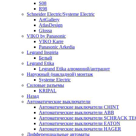
S08
R98
Schneider Electric/Systeme Electric
ArtGallery
AtlasDesign
Glossa
VIKO by Panasonic
VIKO Karre
Panasonic Arkedia
Legrand Inspiria
Белый
Legrand Etika
Legrand Etika алюминий/антрацит
Наружный (накладной) монтаж
Systeme Electric
Силовые разъемы
KRIPAL
Назад
Автоматические выключатели
Автоматические выключатели CHINT
Автоматические выключатели ABB
Автоматические выключатели SCHRACK T
Автоматические выключатели EATON
Автоматические выключатели HAGER
Дифференциальные автоматы