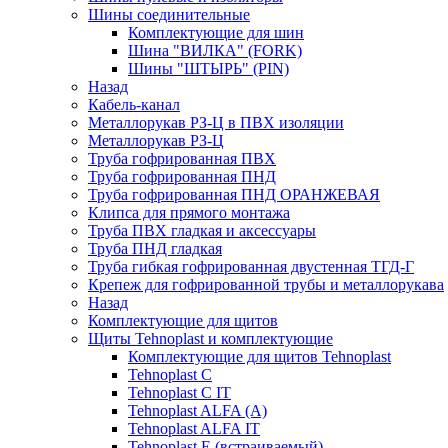
Шины соединительные
Комплектующие для шин
Шина "ВИЛКА" (FORK)
Шины "ШТЫРЬ" (PIN)
Назад
Кабель-канал
Металлорукав РЗ-Ц в ПВХ изоляции
Металлорукав РЗ-Ц
Труба гофрированная ПВХ
Труба гофрированная ПНД
Труба гофрированная ПНД ОРАНЖЕВАЯ
Клипса для прямого монтажа
Труба ПВХ гладкая и аксессуары
Труба ПНД гладкая
Труба гибкая гофрированная двустенная ТГД-Г
Крепеж для гофрированной трубы и металлорукава
Назад
Комплектующие для щитов
Щиты Tehnoplast и комплектующие
Комплектующие для щитов Tehnoplast
Tehnoplast C
Tehnoplast C IT
Tehnoplast ALFA (А)
Tehnoplast ALFA IT
Tehnoplast E (встраиваемый)