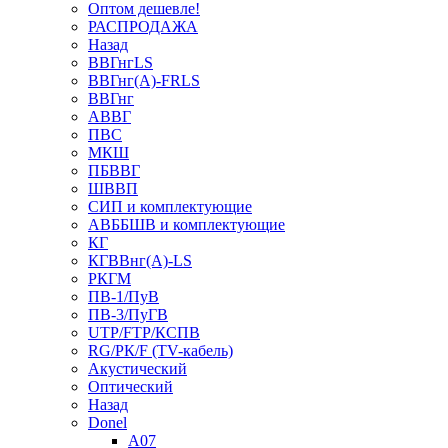
Оптом дешевле!
РАСПРОДАЖА
Назад
ВВГнгLS
ВВГнг(А)-FRLS
ВВГнг
АВВГ
ПВС
МКШ
ПБВВГ
ШВВП
СИП и комплектующие
АВББШВ и комплектующие
КГ
КГВВнг(А)-LS
РКГМ
ПВ-1/ПуВ
ПВ-3/ПуГВ
UTP/FTP/КСПВ
RG/РК/F (TV-кабель)
Акустический
Оптический
Назад
Donel
A07