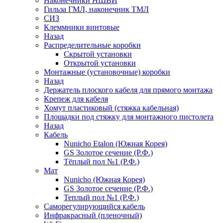
Наконечники НШВИ
Гильза ГМЛ, наконечник ТМЛ
СИЗ
Клеммники винтовые
Назад
Распределительные коробки
Скрытой установки
Открытой установки
Монтажные (установочные) коробки
Назад
Держатель плоского кабеля для прямого монтажа
Крепеж для кабеля
Хомут пластиковый (стяжка кабельная)
Площадки под стяжку для монтажного пистолета
Назад
Кабель
Nunicho Etalon (Южная Корея)
GS Золотое сечение (Р.Ф.)
Тёплый пол №1 (Р.Ф.)
Мат
Nunicho (Южная Корея)
GS Золотое сечение (Р.Ф.)
Теплый пол №1 (Р.Ф.)
Саморегулирующийся кабель
Инфракрасный (пленочный)