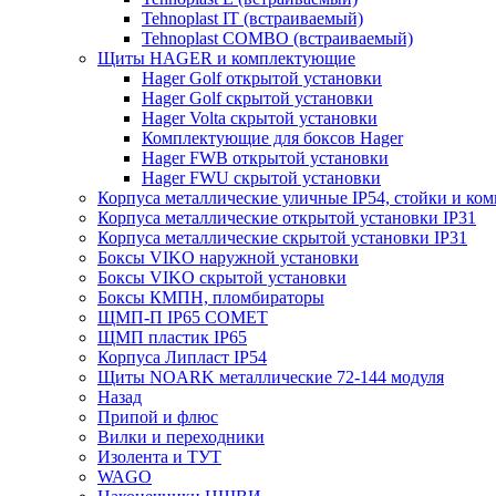
Tehnoplast IT (встраиваемый)
Tehnoplast COMBO (встраиваемый)
Щиты HAGER и комплектующие
Hager Golf открытой установки
Hager Golf скрытой установки
Hager Volta скрытой установки
Комплектующие для боксов Hager
Hager FWB открытой установки
Hager FWU скрытой установки
Корпуса металлические уличные IP54, стойки и к
Корпуса металлические открытой установки IP31
Корпуса металлические скрытой установки IP31
Боксы VIKO наружной установки
Боксы VIKO скрытой установки
Боксы КМПН, пломбираторы
ЩМП-П IP65 COMET
ЩМП пластик IP65
Корпуса Липласт IP54
Щиты NOARK металлические 72-144 модуля
Назад
Припой и флюс
Вилки и переходники
Изолента и ТУТ
WAGO