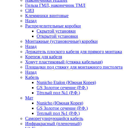
Наконечники НШВИ
Гильза ГМЛ, наконечник ТМЛ
СИЗ
Клеммники винтовые
Назад
Распределительные коробки
Скрытой установки
Открытой установки
Монтажные (установочные) коробки
Назад
Держатель плоского кабеля для прямого монтажа
Крепеж для кабеля
Хомут пластиковый (стяжка кабельная)
Площадки под стяжку для монтажного пистолета
Назад
Кабель
Nunicho Etalon (Южная Корея)
GS Золотое сечение (Р.Ф.)
Тёплый пол №1 (Р.Ф.)
Мат
Nunicho (Южная Корея)
GS Золотое сечение (Р.Ф.)
Теплый пол №1 (Р.Ф.)
Саморегулирующийся кабель
Инфракрасный (пленочный)