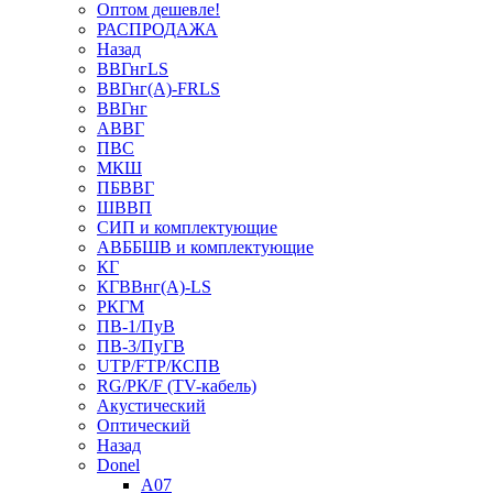
Оптом дешевле!
РАСПРОДАЖА
Назад
ВВГнгLS
ВВГнг(А)-FRLS
ВВГнг
АВВГ
ПВС
МКШ
ПБВВГ
ШВВП
СИП и комплектующие
АВББШВ и комплектующие
КГ
КГВВнг(А)-LS
РКГМ
ПВ-1/ПуВ
ПВ-3/ПуГВ
UTP/FTP/КСПВ
RG/РК/F (TV-кабель)
Акустический
Оптический
Назад
Donel
A07