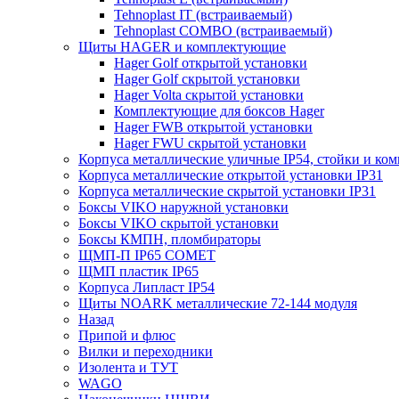
Tehnoplast IT (встраиваемый)
Tehnoplast COMBO (встраиваемый)
Щиты HAGER и комплектующие
Hager Golf открытой установки
Hager Golf скрытой установки
Hager Volta скрытой установки
Комплектующие для боксов Hager
Hager FWB открытой установки
Hager FWU скрытой установки
Корпуса металлические уличные IP54, стойки и к
Корпуса металлические открытой установки IP31
Корпуса металлические скрытой установки IP31
Боксы VIKO наружной установки
Боксы VIKO скрытой установки
Боксы КМПН, пломбираторы
ЩМП-П IP65 COMET
ЩМП пластик IP65
Корпуса Липласт IP54
Щиты NOARK металлические 72-144 модуля
Назад
Припой и флюс
Вилки и переходники
Изолента и ТУТ
WAGO