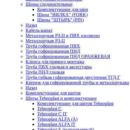
Шины соединительные
Комплектующие для шин
Шина "ВИЛКА" (FORK)
Шины "ШТЫРЬ" (PIN)
Назад
Кабель-канал
Металлорукав РЗ-Ц в ПВХ изоляции
Металлорукав РЗ-Ц
Труба гофрированная ПВХ
Труба гофрированная ПНД
Труба гофрированная ПНД ОРАНЖЕВАЯ
Клипса для прямого монтажа
Труба ПВХ гладкая и аксессуары
Труба ПНД гладкая
Труба гибкая гофрированная двустенная ТГД-Г
Крепеж для гофрированной трубы и металлорукава
Назад
Комплектующие для щитов
Щиты Tehnoplast и комплектующие
Комплектующие для щитов Tehnoplast
Tehnoplast C
Tehnoplast C IT
Tehnoplast ALFA (А)
Tehnoplast ALFA IT
Tehnoplast E (встраиваемый)