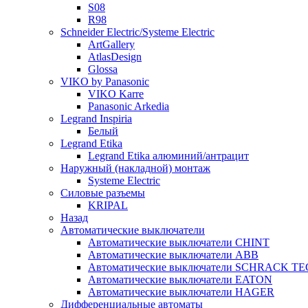
S08
R98
Schneider Electric/Systeme Electric
ArtGallery
AtlasDesign
Glossa
VIKO by Panasonic
VIKO Karre
Panasonic Arkedia
Legrand Inspiria
Белый
Legrand Etika
Legrand Etika алюминий/антрацит
Наружный (накладной) монтаж
Systeme Electric
Силовые разъемы
KRIPAL
Назад
Автоматические выключатели
Автоматические выключатели CHINT
Автоматические выключатели ABB
Автоматические выключатели SCHRACK T
Автоматические выключатели EATON
Автоматические выключатели HAGER
Дифференциальные автоматы